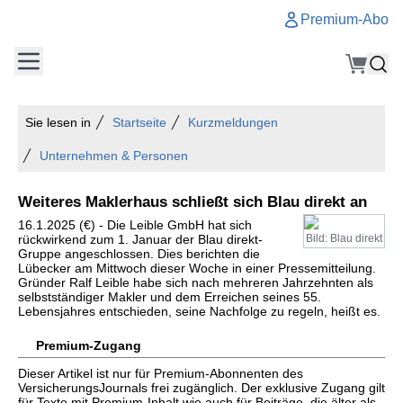
Premium-Abo
Sie lesen in
Startseite
Kurzmeldungen
Unternehmen & Personen
Weiteres Maklerhaus schließt sich Blau direkt an
16.1.2025 (€) - Die Leible GmbH hat sich
rückwirkend zum 1. Januar der Blau direkt-
Bild: Blau direkt
Gruppe angeschlossen. Dies berichten die
Lübecker am Mittwoch dieser Woche in einer Pressemitteilung.
Gründer Ralf Leible habe sich nach mehreren Jahrzehnten als
selbstständiger Makler und dem Erreichen seines 55.
Lebensjahres entschieden, seine Nachfolge zu regeln, heißt es.
Premium-Zugang
Dieser Artikel ist nur für Premium-Abonnenten des
VersicherungsJournals frei zugänglich. Der exklusive Zugang gilt
für Texte mit Premium-Inhalt wie auch für Beiträge, die älter als