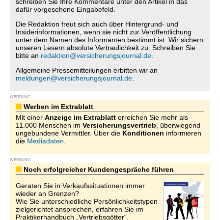
schreiben Sie Ihre Kommentare unter den Artikel in das
dafür vorgesehene Eingabefeld.
Die Redaktion freut sich auch über Hintergrund- und
Insiderinformationen, wenn sie nicht zur Veröffentlichung
unter dem Namen des Informanten bestimmt ist. Wir sichern
unseren Lesern absolute Vertraulichkeit zu. Schreiben Sie
bitte an
redaktion@versicherungsjournal.de
.
Allgemeine Pressemitteilungen erbitten wir an
meldungen@versicherungsjournal.de
.
WERBUNG
Werben im Extrablatt
Mit einer
Anzeige im Extrablatt
erreichen Sie mehr als
11.000 Menschen im
Versicherungsvertrieb
, überwiegend
ungebundene Vermittler. Über die
Konditionen
informieren
die
Mediadaten
.
WERBUNG
Noch erfolgreicher Kundengespräche führen
Geraten Sie in Verkaufssituationen immer
wieder an Grenzen?
Wie Sie unterschiedliche Persönlichkeitstypen
zielgerichtet ansprechen, erfahren Sie im
Praktikerhandbuch „Vertriebsgötter“.