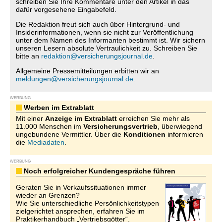
schreiben Sie Ihre Kommentare unter den Artikel in das
dafür vorgesehene Eingabefeld.
Die Redaktion freut sich auch über Hintergrund- und
Insiderinformationen, wenn sie nicht zur Veröffentlichung
unter dem Namen des Informanten bestimmt ist. Wir sichern
unseren Lesern absolute Vertraulichkeit zu. Schreiben Sie
bitte an
redaktion@versicherungsjournal.de
.
Allgemeine Pressemitteilungen erbitten wir an
meldungen@versicherungsjournal.de
.
WERBUNG
Werben im Extrablatt
Mit einer
Anzeige im Extrablatt
erreichen Sie mehr als
11.000 Menschen im
Versicherungsvertrieb
, überwiegend
ungebundene Vermittler. Über die
Konditionen
informieren
die
Mediadaten
.
WERBUNG
Noch erfolgreicher Kundengespräche führen
Geraten Sie in Verkaufssituationen immer
wieder an Grenzen?
Wie Sie unterschiedliche Persönlichkeitstypen
zielgerichtet ansprechen, erfahren Sie im
Praktikerhandbuch „Vertriebsgötter“.