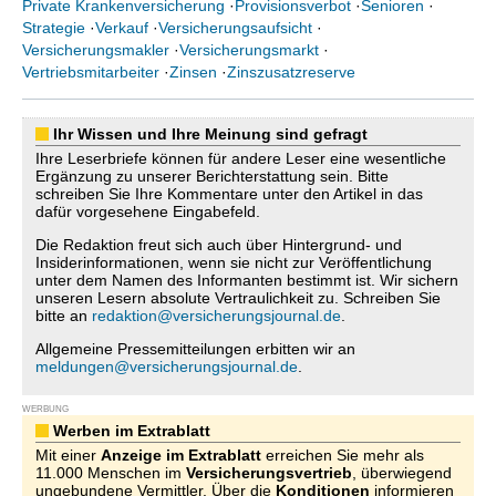
Private Krankenversicherung
·
Provisionsverbot
·
Senioren
·
Strategie
·
Verkauf
·
Versicherungsaufsicht
·
Versicherungsmakler
·
Versicherungsmarkt
·
Vertriebsmitarbeiter
·
Zinsen
·
Zinszusatzreserve
Ihr Wissen und Ihre Meinung sind gefragt
Ihre Leserbriefe können für andere Leser eine wesentliche
Ergänzung zu unserer Berichterstattung sein. Bitte
schreiben Sie Ihre Kommentare unter den Artikel in das
dafür vorgesehene Eingabefeld.
Die Redaktion freut sich auch über Hintergrund- und
Insiderinformationen, wenn sie nicht zur Veröffentlichung
unter dem Namen des Informanten bestimmt ist. Wir sichern
unseren Lesern absolute Vertraulichkeit zu. Schreiben Sie
bitte an
redaktion@versicherungsjournal.de
.
Allgemeine Pressemitteilungen erbitten wir an
meldungen@versicherungsjournal.de
.
WERBUNG
Werben im Extrablatt
Mit einer
Anzeige im Extrablatt
erreichen Sie mehr als
11.000 Menschen im
Versicherungsvertrieb
, überwiegend
ungebundene Vermittler. Über die
Konditionen
informieren