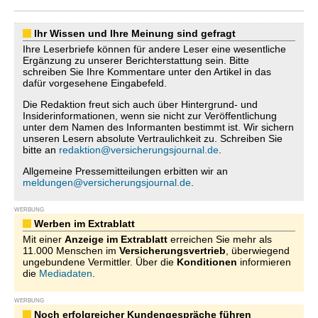
Ihr Wissen und Ihre Meinung sind gefragt
Ihre Leserbriefe können für andere Leser eine wesentliche
Ergänzung zu unserer Berichterstattung sein. Bitte
schreiben Sie Ihre Kommentare unter den Artikel in das
dafür vorgesehene Eingabefeld.
Die Redaktion freut sich auch über Hintergrund- und
Insiderinformationen, wenn sie nicht zur Veröffentlichung
unter dem Namen des Informanten bestimmt ist. Wir sichern
unseren Lesern absolute Vertraulichkeit zu. Schreiben Sie
bitte an
redaktion@versicherungsjournal.de
.
Allgemeine Pressemitteilungen erbitten wir an
meldungen@versicherungsjournal.de
.
WERBUNG
Werben im Extrablatt
Mit einer
Anzeige im Extrablatt
erreichen Sie mehr als
11.000 Menschen im
Versicherungsvertrieb
, überwiegend
ungebundene Vermittler. Über die
Konditionen
informieren
die
Mediadaten
.
WERBUNG
Noch erfolgreicher Kundengespräche führen