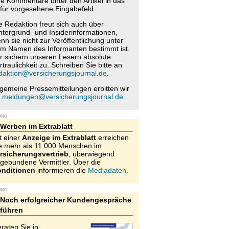
re Kommentare unter den Artikel in das
für vorgesehene Eingabefeld.
e Redaktion freut sich auch über
ntergrund- und Insiderinformationen,
nn sie nicht zur Veröffentlichung unter
m Namen des Informanten bestimmt ist.
r sichern unseren Lesern absolute
rtraulichkeit zu. Schreiben Sie bitte an
daktion@versicherungsjournal.de
.
lgemeine Pressemitteilungen erbitten wir
n
meldungen@versicherungsjournal.de
.
UNG
Werben im Extrablatt
t einer
Anzeige im Extrablatt
erreichen
e mehr als 11.000 Menschen im
rsicherungsvertrieb
, überwiegend
gebundene Vermittler. Über die
nditionen
informieren die
Mediadaten
.
UNG
Noch erfolgreicher Kundengespräche
führen
raten Sie in