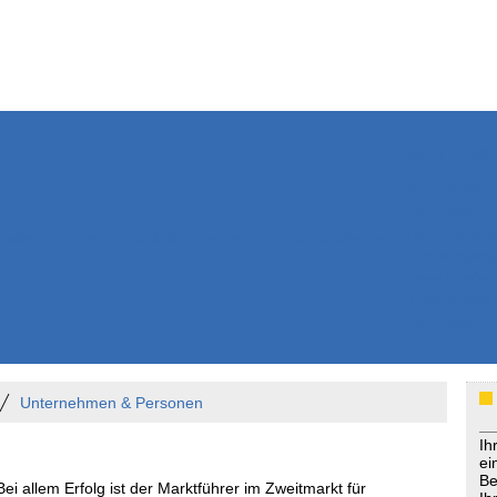
Weitere Inhalte
Nachrichten
Kurzmeldun
Kommentar
ssiers
Bücher
Extrablatt
Anzeigenmarkt
Originaltexte
Medienspieg
Leserbriefe
Themenspez
Podcasts
Unternehmen & Personen
Ih
ei
Be
Bei allem Erfolg ist der Marktführer im Zweitmarkt für