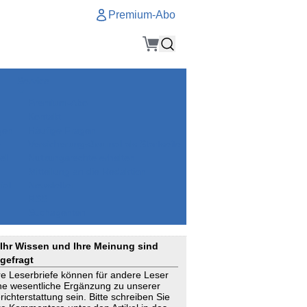
Premium-Abo
Service
Premium-Abo
Kontakt
gen
Häufige Fragen
e
VersicherungsJournal als Startseite
el
Nutzungsrechte erhalten
Mitteilung an die Redaktion
ial
Newsletter
RSS
Suchagenten
Ihr Wissen und Ihre Meinung sind
gefragt
re Leserbriefe können für andere Leser
ne wesentliche Ergänzung zu unserer
richterstattung sein. Bitte schreiben Sie