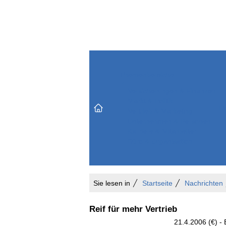
Themenbereiche
Versicherungen & Finanzen
Markt & Politik
Do
Vertrieb & Marketing
Unternehmen & Personen
Karriere & Mitarbeiter
Büro & Organisation
Sie lesen in
Startseite
Nachrichten
Reif für mehr Vertrieb
21.4.2006 (€) - 