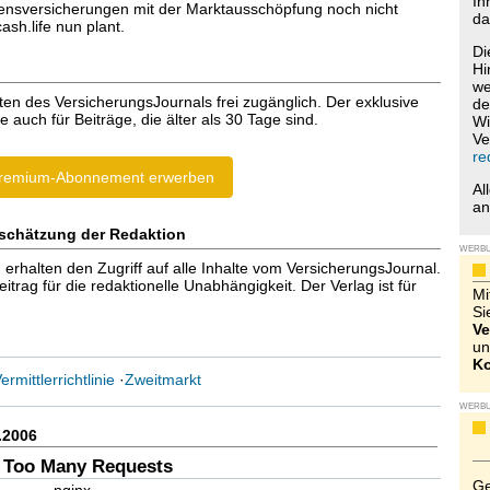
Ih
ensversicherungen mit der Marktausschöpfung noch nicht
da
ash.life nun plant.
Di
Hi
we
ten des VersicherungsJournals frei zugänglich. Der exklusive
de
e auch für Beiträge, die älter als 30 Tage sind.
Wi
Ve
re
remium-Abonnement erwerben
Al
a
schätzung der Redaktion
WERB
halten den Zugriff auf alle Inhalte vom VersicherungsJournal.
trag für die redaktionelle Unabhängigkeit. Der Verlag ist für
Mi
Si
Ve
un
Ko
ermittlerrichtlinie
·
Zweitmarkt
WERB
.2006
 Too Many Requests
Ge