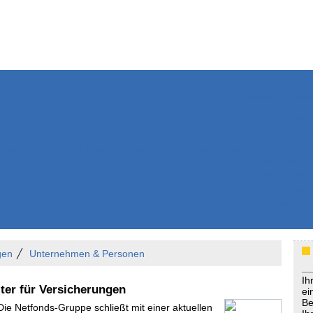
Weitere Inhalte
Nachrichten
Kurzmeldun
Kommentar
ssiers
Bücher
Extrablatt
Anzeigenmarkt
Originaltexte
Medienspieg
Leserbriefe
Themenspez
Podcasts
gen
Unternehmen & Personen
Ih
iter für Versicherungen
ei
Be
Die Netfonds-Gruppe schließt mit einer aktuellen