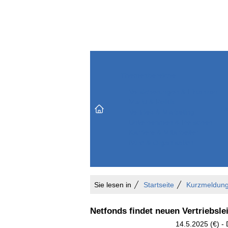
Themenbereiche
Versicherungen & Finanzen
Markt & Politik
Do
Vertrieb & Marketing
Unternehmen & Personen
Karriere & Mitarbeiter
Büro & Organisation
Sie lesen in
Startseite
Kurzmeldun
Netfonds findet neuen Vertriebsle
14.5.2025 (€) - 