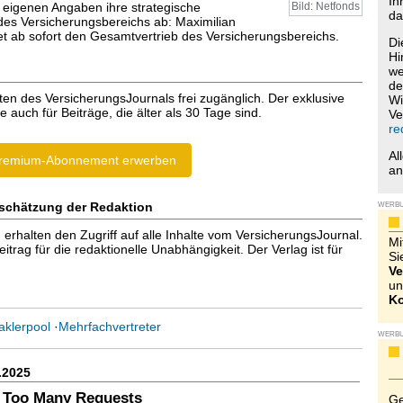
Ih
 eigenen Angaben ihre strategische
Bild: Netfonds
da
des Versicherungsbereichs ab: Maximilian
tet ab sofort den Gesamtvertrieb des Versicherungsbereichs.
Di
Hi
we
de
ten des VersicherungsJournals frei zugänglich. Der exklusive
Wi
e auch für Beiträge, die älter als 30 Tage sind.
Ve
re
Al
remium-Abonnement erwerben
a
schätzung der Redaktion
WERB
halten den Zugriff auf alle Inhalte vom VersicherungsJournal.
Mi
trag für die redaktionelle Unabhängigkeit. Der Verlag ist für
Si
Ve
un
Ko
klerpool
·
Mehrfachvertreter
WERB
.2025
 Too Many Requests
Ge