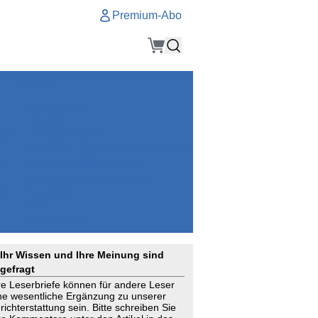
Premium-Abo
Service
Premium-Abo
Kontakt
gen
Häufige Fragen
e
VersicherungsJournal als Startseite
el
Nutzungsrechte erhalten
Mitteilung an die Redaktion
ial
Newsletter
RSS
Suchagenten
Ihr Wissen und Ihre Meinung sind
gefragt
re Leserbriefe können für andere Leser
ne wesentliche Ergänzung zu unserer
richterstattung sein. Bitte schreiben Sie