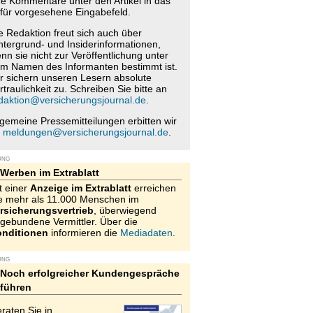
re Kommentare unter den Artikel in das
für vorgesehene Eingabefeld.
e Redaktion freut sich auch über
ntergrund- und Insiderinformationen,
nn sie nicht zur Veröffentlichung unter
m Namen des Informanten bestimmt ist.
r sichern unseren Lesern absolute
rtraulichkeit zu. Schreiben Sie bitte an
daktion@versicherungsjournal.de
.
lgemeine Pressemitteilungen erbitten wir
n
meldungen@versicherungsjournal.de
.
UNG
Werben im Extrablatt
t einer
Anzeige im Extrablatt
erreichen
e mehr als 11.000 Menschen im
rsicherungsvertrieb
, überwiegend
gebundene Vermittler. Über die
nditionen
informieren die
Mediadaten
.
UNG
Noch erfolgreicher Kundengespräche
führen
raten Sie in