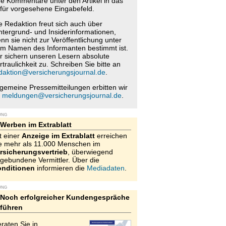
re Kommentare unter den Artikel in das
für vorgesehene Eingabefeld.
e Redaktion freut sich auch über
ntergrund- und Insiderinformationen,
nn sie nicht zur Veröffentlichung unter
m Namen des Informanten bestimmt ist.
r sichern unseren Lesern absolute
rtraulichkeit zu. Schreiben Sie bitte an
daktion@versicherungsjournal.de
.
lgemeine Pressemitteilungen erbitten wir
n
meldungen@versicherungsjournal.de
.
UNG
Werben im Extrablatt
t einer
Anzeige im Extrablatt
erreichen
e mehr als 11.000 Menschen im
rsicherungsvertrieb
, überwiegend
gebundene Vermittler. Über die
nditionen
informieren die
Mediadaten
.
UNG
Noch erfolgreicher Kundengespräche
führen
raten Sie in