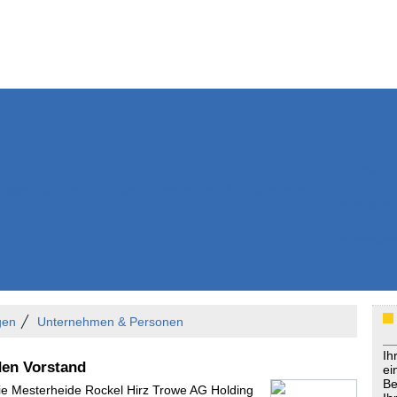
Weitere Inhalte
Nachrichten
Kurzmeldun
Kommentar
ssiers
Bücher
Extrablatt
Anzeigenmarkt
Originaltexte
Medienspieg
Leserbriefe
Themenspez
Podcasts
gen
Unternehmen & Personen
Ih
den Vorstand
ei
Be
Die Mesterheide Rockel Hirz Trowe AG Holding