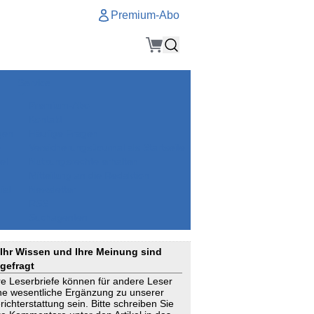
Premium-Abo
Service
Premium-Abo
Kontakt
gen
Häufige Fragen
e
VersicherungsJournal als Startseite
el
Nutzungsrechte erhalten
Mitteilung an die Redaktion
ial
Newsletter
RSS
Suchagenten
Ihr Wissen und Ihre Meinung sind
gefragt
re Leserbriefe können für andere Leser
ne wesentliche Ergänzung zu unserer
richterstattung sein. Bitte schreiben Sie