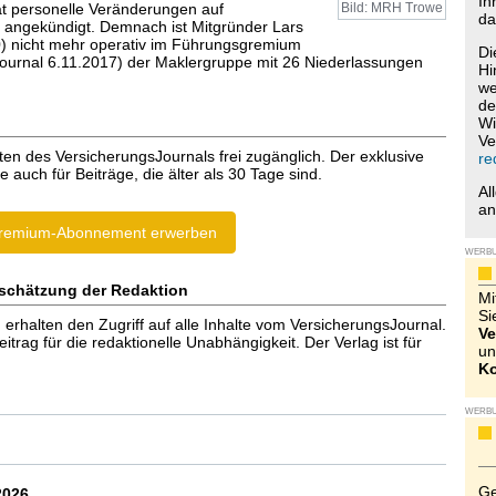
Ih
t personelle Veränderungen auf
Bild: MRH Trowe
da
angekündigt. Demnach ist Mitgründer Lars
) nicht mehr operativ im Führungsgremium
Di
ournal 6.11.2017) der Maklergruppe mit 26 Niederlassungen
Hi
we
de
Wi
Ve
ten des VersicherungsJournals frei zugänglich. Der exklusive
re
e auch für Beiträge, die älter als 30 Tage sind.
Al
a
remium-Abonnement erwerben
WERB
schätzung der Redaktion
Mi
Si
halten den Zugriff auf alle Inhalte vom VersicherungsJournal.
Ve
trag für die redaktionelle Unabhängigkeit. Der Verlag ist für
un
Ko
WERB
Ge
2026