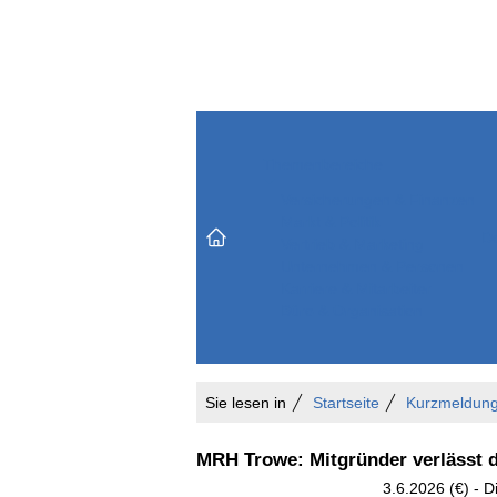
Themenbereiche
Versicherungen & Finanzen
Markt & Politik
Do
Vertrieb & Marketing
Unternehmen & Personen
Karriere & Mitarbeiter
Büro & Organisation
Sie lesen in
Startseite
Kurzmeldun
MRH Trowe: Mitgründer verlässt 
3.6.2026 (€) - 