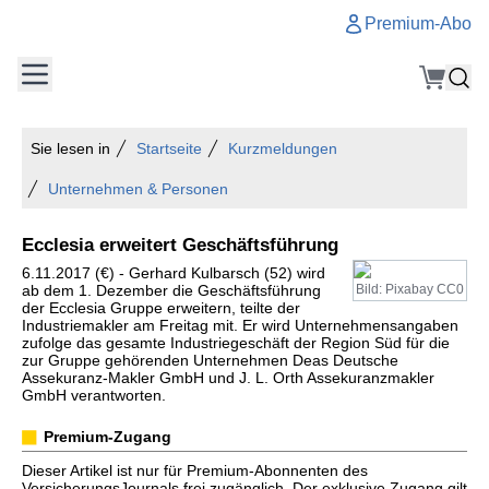
Premium-Abo
Sie lesen in
Startseite
Kurzmeldungen
Unternehmen & Personen
Ecclesia erweitert Geschäftsführung
6.11.2017 (€) - Gerhard Kulbarsch (52) wird
ab dem 1. Dezember die Geschäftsführung
Bild: Pixabay CC0
der Ecclesia Gruppe erweitern, teilte der
Industriemakler am Freitag mit. Er wird Unternehmensangaben
zufolge das gesamte Industriegeschäft der Region Süd für die
zur Gruppe gehörenden Unternehmen Deas Deutsche
Assekuranz-Makler GmbH und J. L. Orth Assekuranzmakler
GmbH verantworten.
Premium-Zugang
Dieser Artikel ist nur für Premium-Abonnenten des
VersicherungsJournals frei zugänglich. Der exklusive Zugang gilt