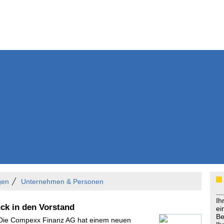
Weitere Inhalte
Nachrichten
Kurzmeldun
Kommentar
ssiers
Bücher
Extrablatt
Anzeigenmarkt
Originaltexte
Medienspieg
Leserbriefe
Themenspez
Podcasts
gen
Unternehmen & Personen
Ih
ck in den Vorstand
ei
Be
- Die Compexx Finanz AG hat einem neuen