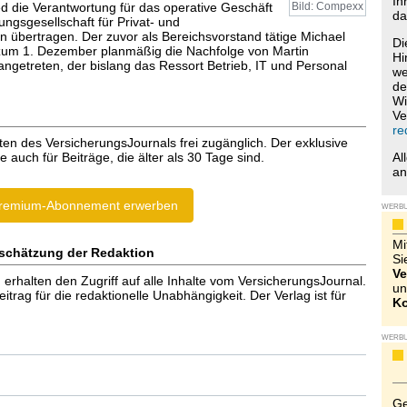
Ih
ed die Verantwortung für das operative Geschäft
Bild: Compexx
da
ngsgesellschaft für Privat- und
 übertragen. Der zuvor als Bereichsvorstand tätige Michael
Di
 zum 1. Dezember planmäßig die Nachfolge von Martin
Hi
angetreten, der bislang das Ressort Betrieb, IT und Personal
we
de
Wi
Ve
re
ten des VersicherungsJournals frei zugänglich. Der exklusive
e auch für Beiträge, die älter als 30 Tage sind.
Al
a
remium-Abonnement erwerben
WERB
Mi
schätzung der Redaktion
Si
Ve
halten den Zugriff auf alle Inhalte vom VersicherungsJournal.
un
trag für die redaktionelle Unabhängigkeit. Der Verlag ist für
Ko
WERB
Ge