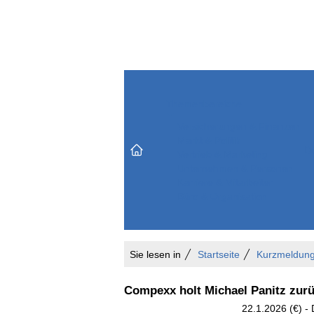
Themenbereiche
Versicherungen & Finanzen
Markt & Politik
Do
Vertrieb & Marketing
Unternehmen & Personen
Karriere & Mitarbeiter
Büro & Organisation
Sie lesen in
Startseite
Kurzmeldun
Compexx holt Michael Panitz zurü
22.1.2026 (€) 