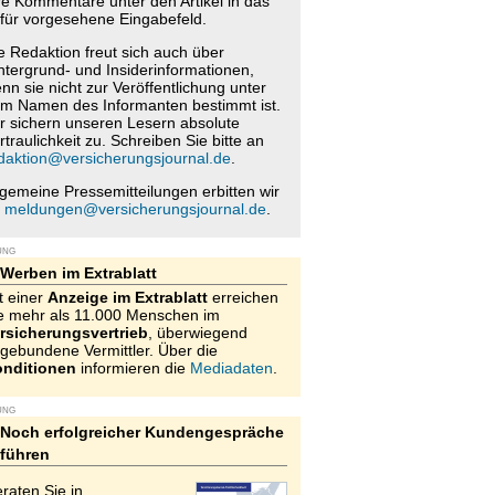
re Kommentare unter den Artikel in das
für vorgesehene Eingabefeld.
e Redaktion freut sich auch über
ntergrund- und Insiderinformationen,
nn sie nicht zur Veröffentlichung unter
m Namen des Informanten bestimmt ist.
r sichern unseren Lesern absolute
rtraulichkeit zu. Schreiben Sie bitte an
daktion@versicherungsjournal.de
.
lgemeine Pressemitteilungen erbitten wir
n
meldungen@versicherungsjournal.de
.
UNG
Werben im Extrablatt
t einer
Anzeige im Extrablatt
erreichen
e mehr als 11.000 Menschen im
rsicherungsvertrieb
, überwiegend
gebundene Vermittler. Über die
nditionen
informieren die
Mediadaten
.
UNG
Noch erfolgreicher Kundengespräche
führen
raten Sie in