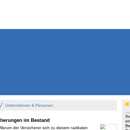
Weitere Inhalte
Nachrichten
Kurzmeldun
Kommentar
ssiers
Bücher
Extrablatt
Anzeigenmarkt
Originaltexte
Medienspieg
Leserbriefe
Themenspez
Podcasts
Unternehmen & Personen
Ih
icherungen im Bestand
ei
Be
 Warum der Versicherer sich zu diesem radikalen