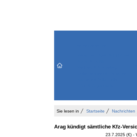
Themenbereiche
Versicherungen & Finanzen
Markt & Politik
Do
Vertrieb & Marketing
Unternehmen & Personen
Karriere & Mitarbeiter
Büro & Organisation
Sie lesen in
Startseite
Nachrichten
Arag kündigt sämtliche Kfz-Vers
23.7.2025 (€) -