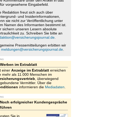
re Kommentare unter den Artikel in das
für vorgesehene Eingabefeld.
e Redaktion freut sich auch über
ntergrund- und Insiderinformationen,
nn sie nicht zur Veröffentlichung unter
m Namen des Informanten bestimmt ist.
r sichern unseren Lesern absolute
rtraulichkeit zu. Schreiben Sie bitte an
daktion@versicherungsjournal.de
.
lgemeine Pressemitteilungen erbitten wir
n
meldungen@versicherungsjournal.de
.
UNG
Werben im Extrablatt
t einer
Anzeige im Extrablatt
erreichen
e mehr als 11.000 Menschen im
rsicherungsvertrieb
, überwiegend
gebundene Vermittler. Über die
nditionen
informieren die
Mediadaten
.
UNG
Noch erfolgreicher Kundengespräche
führen
raten Sie in