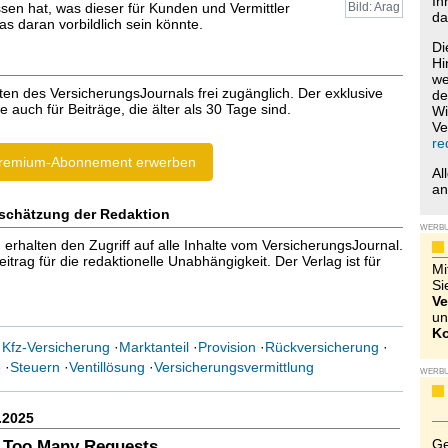
Ih
ssen hat, was dieser für Kunden und Vermittler
Bild: Arag
da
s daran vorbildlich sein könnte.
Di
Hi
we
ten des VersicherungsJournals frei zugänglich. Der exklusive
de
e auch für Beiträge, die älter als 30 Tage sind.
Wi
Ve
re
remium-Abonnement erwerben
Al
a
schätzung der Redaktion
WERB
halten den Zugriff auf alle Inhalte vom VersicherungsJournal.
trag für die redaktionelle Unabhängigkeit. Der Verlag ist für
Mi
Si
Ve
un
Ko
·
Kfz-Versicherung
·
Marktanteil
·
Provision
·
Rückversicherung
·
e
·
Steuern
·
Ventillösung
·
Versicherungsvermittlung
WERB
.2025
Ge
 Too Many Requests