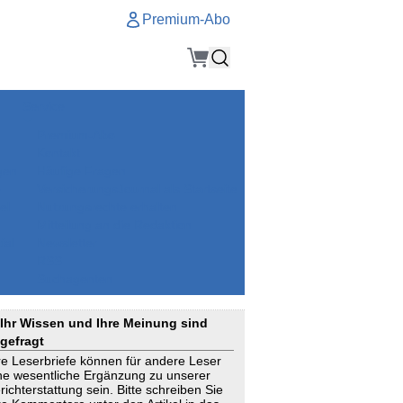
Premium-Abo
Service
Premium-Abo
Kontakt
gen
Häufige Fragen
e
VersicherungsJournal als Startseite
el
Nutzungsrechte erhalten
Mitteilung an die Redaktion
ial
Newsletter
RSS
Suchagenten
Ihr Wissen und Ihre Meinung sind
gefragt
re Leserbriefe können für andere Leser
ne wesentliche Ergänzung zu unserer
richterstattung sein. Bitte schreiben Sie