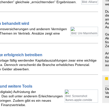
Th
chenden“ gleichwie „ernüchternden“ Ergebnissen.
Bild: Allianz
we
Du
di
an
Au
 behandelt wird
Au
ebensversicherungen und anderem Vermögen
 Themen im Vertrieb. Ansätze zeigt eine
Bild: Uni Mannheim
Ge
Ak
fi
Ze
Ar
 erfolgreich betreiben
du
 Anlage fällig werdender Kapitalauszahlungen zwar eine wichtige
hi
a. Dennoch verschenkt die Branche erhebliches Potenzial.
au
de Gelder abwerben.
 und weitere Tools
D
digitale) Aufrüstung der
Ve
. Das soll unter anderem Erleichterungen
Bild: Screenshot
na
Itunes.apple.com/de
ringen. Zudem gibt es ein neues
 Finanzvertriebe.