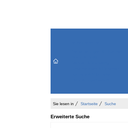
Themenbereiche
Versicherungen & Finanzen
Markt & Politik
Do
Vertrieb & Marketing
Unternehmen & Personen
Karriere & Mitarbeiter
Büro & Organisation
Sie lesen in
Startseite
Suche
Erweiterte Suche