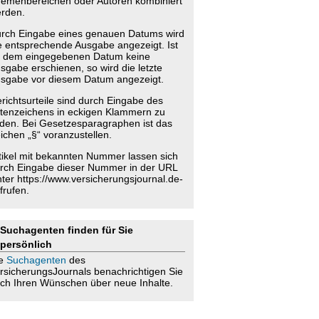
emenbereichen oder Autoren kombiniert
rden.
rch Eingabe eines genauen Datums wird
e entsprechende Ausgabe angezeigt. Ist
 dem eingegebenen Datum keine
sgabe erschienen, so wird die letzte
sgabe vor diesem Datum angezeigt.
richtsurteile sind durch Eingabe des
tenzeichens in eckigen Klammern zu
nden. Bei Gesetzesparagraphen ist das
ichen „§“ voranzustellen.
tikel mit bekannten Nummer lassen sich
rch Eingabe dieser Nummer in der URL
nter https://www.versicherungsjournal.de-
frufen.
Suchagenten finden für Sie
persönlich
ie
Suchagenten
des
rsicherungsJournals benachrichtigen Sie
ch Ihren Wünschen über neue Inhalte.