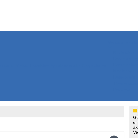
Weitere Inhalte
Nachrichten
Kurzmeldun
Kommentar
ssiers
Bücher
Extrablatt
Anzeigenmarkt
Originaltexte
Medienspieg
Leserbriefe
Themenspez
Podcasts
Ge
ei
ak
Ve