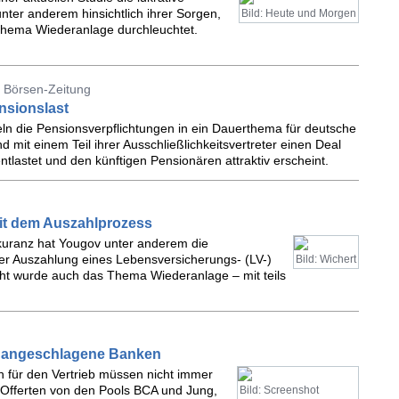
nter anderem hinsichtlich ihrer Sorgen,
Bild: Heute und Morgen
Thema Wiederanlage durchleuchtet.
 Börsen-Zeitung
ensionslast
ln die Pensionsverpflichtungen in ein Dauerthema für deutsche
 mit einem Teil ihrer Ausschließlichkeitsvertreter einen Deal
tlastet und den künftigen Pensionären attraktiv erscheint.
it dem Auszahlprozess
kuranz hat Yougov unter anderem die
er Auszahlung eines Lebensversicherungs- (LV-)
Bild: Wichert
cht wurde auch das Thema Wiederanlage – mit teils
auf angeschlagene Banken
 für den Vertrieb müssen nicht immer
e Offerten von den Pools BCA und Jung,
Bild: Screenshot