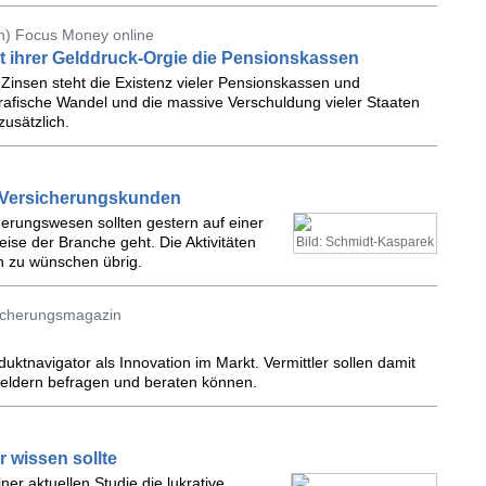
n) Focus Money online
t ihrer Gelddruck-Orgie die Pensionskassen
 Zinsen steht die Existenz vieler Pensionskassen und
afische Wandel und die massive Verschuldung vieler Staaten
usätzlich.
r Versicherungskunden
herungswesen sollten gestern auf einer
eise der Branche geht. Die Aktivitäten
Bild: Schmidt-Kasparek
h zu wünschen übrig.
sicherungsmagazin
uktnavigator als Innovation im Markt. Vermittler sollen damit
eldern befragen und beraten können.
r wissen sollte
er aktuellen Studie die lukrative