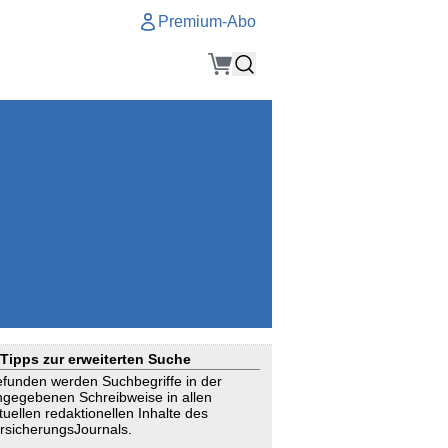
Premium-Abo
Service
Premium-Abo
Kontakt
gen
Häufige Fragen
e
VersicherungsJournal als Startseite
el
Nutzungsrechte erhalten
Mitteilung an die Redaktion
ial
Newsletter
RSS
Suchagenten
Tipps zur erweiterten Suche
funden werden Suchbegriffe in der
ngegebenen Schreibweise in allen
tuellen redaktionellen Inhalte des
rsicherungsJournals.