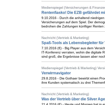
Medienspiegel (Versicherungen & Finanze
Rentenfiasko! Die EZB gefährdet mi
9.10.2016 - Durch die anhaltend niedrigen
Versicherungen auf dem Spiel. Der demogr
bedrohen die Zahlungen künftiger Renten z
Nachricht (Vertrieb & Marketing)
Spaß-Tools als Lebensbegleiter fü
7.10.2016 (€) - Big Player aus dem Versic
IT-Konferenz verraten, wohin die digitale R
sind groß, die Ergebnisse lassen aber noc
Medienspiegel (Vertrieb & Marketing) Ver
Verwirrnavigator
29.8.2016 - Die Gothaer bewirbt einen Prod
ihre Kunden systematisch zu drei Themenf
Nachricht (Vertrieb & Marketing)
Was der Vertrieb über die Silver Age
21.4.2016 (€) - Heute und Morgen hat in ein