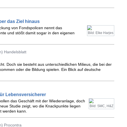
er das Ziel hinaus
eckung von Fondspolicen nennt das
te und stößt damit sogar in den eigenen
Bild: Elke Harjes
) Handelsblatt
cht. Doch sie besteht aus unterschiedlichen Milieus, die bei der
kommen oder die Bildung spielen. Ein Blick auf deutsche
für Lebensversicherer
wollen das Geschäft mit der Wiederanlage, doch
neue Studie zeigt, wo die Knackpunkte liegen
Bild: SMC, H&Z
t werden kann.
n) Procontra