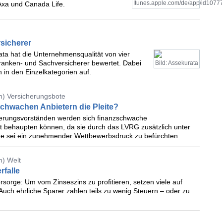
Itunes.apple.com/de/app/id107
Axa und Canada Life.
sicherer
ata hat die Unternehmensqualität von vier
ranken- und Sachversicherer bewertet. Dabei
Bild: Assekurata
in den Einzelkategorien auf.
n) Versicherungsbote
chwachen Anbietern die Pleite?
herungsvorständen werden sich finanzschwache
 behaupten können, da sie durch das LVRG zusätzlich unter
rte sei ein zunehmender Wettbewerbsdruck zu befürchten.
n) Welt
rfalle
orsorge: Um vom Zinseszins zu profitieren, setzen viele auf
Auch ehrliche Sparer zahlen teils zu wenig Steuern – oder zu