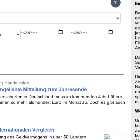
?
Ei
Be
ge
vo
ge
von:
bis:
je
Le
Fü
An
Da
Su
Ve
Di
Ze
) Handelsblatt
Bu
ngeliebte Mitteilung zum Jahresende
en
kenversicherten in Deutschland muss im kommenden Jahr höhere
sp
di
men so mehr als hundert Euro im Monat zu. Doch es gibt auch
We
Um
kö
ternationalen Vergleich
Ze
kö
cklung des Geldvermögens in über 50 Ländern