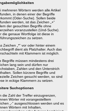
ngabemöglichkeiten
i mehreren Wörtern werden alle Artikel
funden, in denen einer der Begriffe
rkommt (Oder-Suche). Sollen beide
funden werden, ist das Zeichen „+“
dem der gesuchten Begriffe ohne
erzeihen voranzustellen (Und-Suche).
r die genaue Wortfolge ist diese in
führungszeichen zu setzen.
s Zeichen „*“ vor oder hinter einem
chbegriff dient als Platzhalter. Auch das
rschachteln mit Klammern ist möglich.
e Begriffe müssen mindestens drei
ichen lang sein und dürfen nur
chstaben, Zahlen und den Unterstrich
thalten. Sollen kürzere Begriffe und
ezielle Zeichen gesucht werden, so sind
ese in eckige Klammern zu setzen.
itere Suchoptionen
 die Zahl der Treffer einzugrenzen,
nnen Wörter mit vorangestelltem
ichen „-“ ausgeschlossen werden und es
nnen Wörtern mit Inhalten,