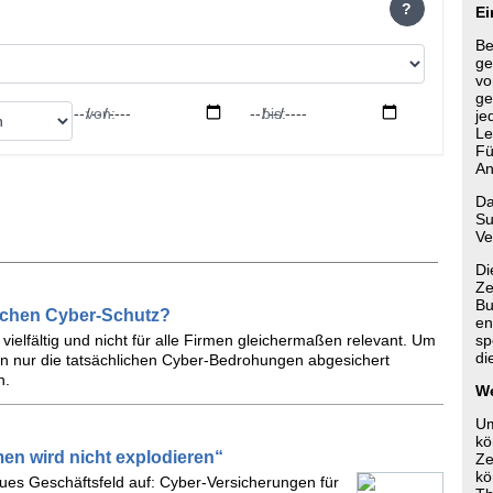
?
Ei
Be
ge
vo
ge
von:
bis:
je
Le
Fü
An
Da
Su
Ve
Di
Ze
Bu
chen Cyber-Schutz?
en
vielfältig und nicht für alle Firmen gleichermaßen relevant. Um
sp
di
en nur die tatsächlichen Cyber-Bedrohungen abgesichert
n.
We
Um
kö
en wird nicht explodieren“
Ze
kö
neues Geschäftsfeld auf: Cyber-Versicherungen für