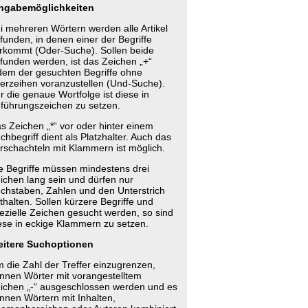
ngabemöglichkeiten
i mehreren Wörtern werden alle Artikel
funden, in denen einer der Begriffe
rkommt (Oder-Suche). Sollen beide
funden werden, ist das Zeichen „+“
dem der gesuchten Begriffe ohne
erzeihen voranzustellen (Und-Suche).
r die genaue Wortfolge ist diese in
führungszeichen zu setzen.
s Zeichen „*“ vor oder hinter einem
chbegriff dient als Platzhalter. Auch das
rschachteln mit Klammern ist möglich.
e Begriffe müssen mindestens drei
ichen lang sein und dürfen nur
chstaben, Zahlen und den Unterstrich
thalten. Sollen kürzere Begriffe und
ezielle Zeichen gesucht werden, so sind
ese in eckige Klammern zu setzen.
itere Suchoptionen
 die Zahl der Treffer einzugrenzen,
nnen Wörter mit vorangestelltem
ichen „-“ ausgeschlossen werden und es
nnen Wörtern mit Inhalten,