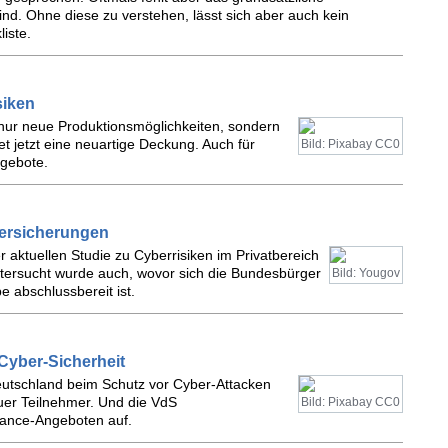
nd. Ohne diese zu verstehen, lässt sich aber auch kein
iste.
siken
 nur neue Produktionsmöglichkeiten, sondern
et jetzt eine neuartige Deckung. Auch für
Bild: Pixabay CC0
ngebote.
versicherungen
 aktuellen Studie zu Cyberrisiken im Privatbereich
tersucht wurde auch, wovor sich die Bundesbürger
Bild: Yougov
 abschlussbereit ist.
Cyber-Sicherheit
Deutschland beim Schutz vor Cyber-Attacken
euer Teilnehmer. Und die VdS
Bild: Pixabay CC0
tance-Angeboten auf.