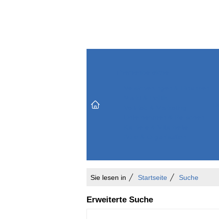
Themenbereiche
Versicherungen & Finanzen
Markt & Politik
Do
Vertrieb & Marketing
Unternehmen & Personen
Karriere & Mitarbeiter
Büro & Organisation
Sie lesen in
Startseite
Suche
Erweiterte Suche