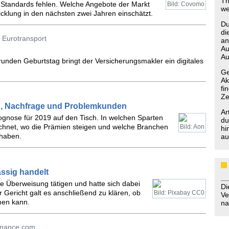
Th
te Standards fehlen. Welche Angebote der Markt
Bild: Covomo
we
wicklung in den nächsten zwei Jahren einschätzt.
Du
di
Eurotransport
an
Au
Au
unden Geburtstag bringt der Versicherungsmakler ein digitales
Ge
Ak
fi
Ze
en, Nachfrage und Problemkunden
Ar
rognose für 2019 auf den Tisch. In welchen Sparten
du
chnet, wo die Prämien steigen und welche Branchen
Bild: Aon
hi
 haben.
au
ssig handelt
ne Überweisung tätigen und hatte sich dabei
D
 Gericht galt es anschließend zu klären, ob
Bild: Pixabay CC0
Ve
men kann.
na
Finance.com