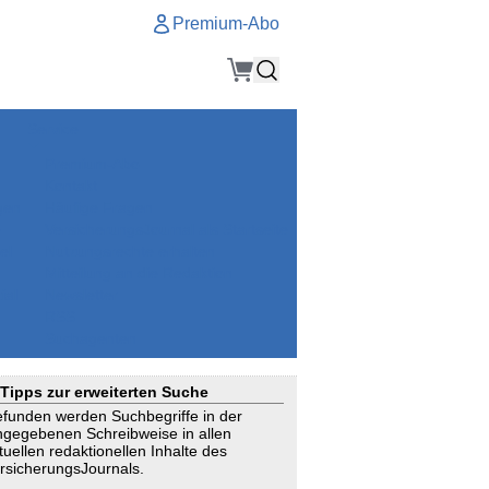
Premium-Abo
Service
Premium-Abo
Kontakt
gen
Häufige Fragen
e
VersicherungsJournal als Startseite
el
Nutzungsrechte erhalten
Mitteilung an die Redaktion
ial
Newsletter
RSS
Suchagenten
Tipps zur erweiterten Suche
funden werden Suchbegriffe in der
ngegebenen Schreibweise in allen
tuellen redaktionellen Inhalte des
rsicherungsJournals.