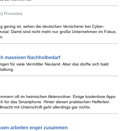
n) Procontra
g gering ist, sehen die deutschen Versicherer bei Cyber-
nzial. Damit sind nicht mehr nur große Unternehmen im Fokus,
n.
ch massiven Nachholbedarf
gen für viele Vermittler Neuland. Aber das dürfte sich bald
taltung.
R
ummern oft im heimischen Aktenordner. Einige kostenlose Apps
uch für das Smartphone. Hinter diesen praktischen Helferlein
acht mit Unterschrift geht allerdings gar nichts.
assen arbeiten enger zusammen