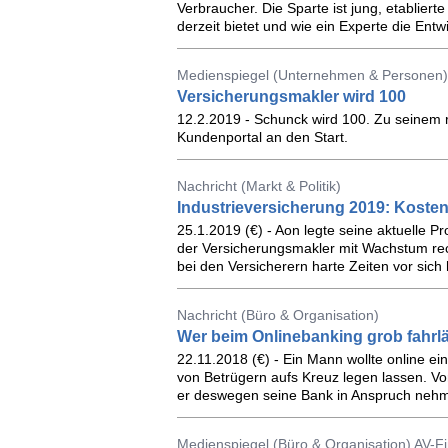
Verbraucher. Die Sparte ist jung, etablier
derzeit bietet und wie ein Experte die Ent
Medienspiegel (Unternehmen & Personen) 
Versicherungsmakler wird 100
12.2.2019 - Schunck wird 100. Zu seinem r
Kundenportal an den Start.
Nachricht (Markt & Politik)
Industrieversicherung 2019: Kost
25.1.2019 (€) - Aon legte seine aktuelle P
der Versicherungsmakler mit Wachstum re
bei den Versicherern harte Zeiten vor sich
Nachricht (Büro & Organisation)
Wer beim Onlinebanking grob fahrlä
22.11.2018 (€) - Ein Mann wollte online ei
von Betrügern aufs Kreuz legen lassen. Vor
er deswegen seine Bank in Anspruch neh
Medienspiegel (Büro & Organisation) AV-