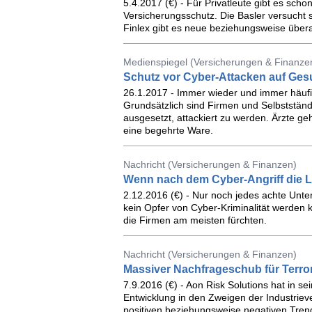
5.4.2017 (€) - Für Privatleute gibt es schon
Versicherungsschutz. Die Basler versucht
Finlex gibt es neue beziehungsweise übe
Medienspiegel (Versicherungen & Finanze
Schutz vor Cyber-Attacken auf Ges
26.1.2017 - Immer wieder und immer häufig
Grundsätzlich sind Firmen und Selbststän
ausgesetzt, attackiert zu werden. Ärzte 
eine begehrte Ware.
Nachricht (Versicherungen & Finanzen)
Wenn nach dem Cyber-Angriff die L
2.12.2016 (€) - Nur noch jedes achte Unte
kein Opfer von Cyber-Kriminalität werden k
die Firmen am meisten fürchten.
Nachricht (Versicherungen & Finanzen)
Massiver Nachfrageschub für Terr
7.9.2016 (€) - Aon Risk Solutions hat in se
Entwicklung in den Zweigen der Industriev
positiven beziehungsweise negativen Trend