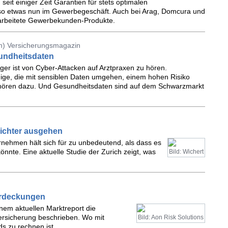
 seit einiger Zeit Garantien für stets optimalen
 so etwas nun im Gewerbegeschäft. Auch bei Arag, Domcura und
rarbeitete Gewerbekunden-Produkte.
n) Versicherungsmagazin
undheitsdaten
er ist von Cyber-Attacken auf Arztpraxen zu hören.
dige, die mit sensiblen Daten umgehen, einem hohen Risiko
gehören dazu. Und Gesundheitsdaten sind auf dem Schwarzmarkt
ichter ausgehen
rnehmen hält sich für zu unbedeutend, als dass es
önnte. Eine aktuelle Studie der Zurich zeigt, was
Bild: Wichert
ordeckungen
inem aktuellen Marktreport die
ersicherung beschrieben. Wo mit
Bild: Aon Risk Solutions
s zu rechnen ist.