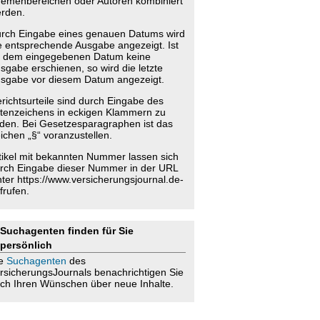
emenbereichen oder Autoren kombiniert
rden.
rch Eingabe eines genauen Datums wird
e entsprechende Ausgabe angezeigt. Ist
 dem eingegebenen Datum keine
sgabe erschienen, so wird die letzte
sgabe vor diesem Datum angezeigt.
richtsurteile sind durch Eingabe des
tenzeichens in eckigen Klammern zu
nden. Bei Gesetzesparagraphen ist das
ichen „§“ voranzustellen.
tikel mit bekannten Nummer lassen sich
rch Eingabe dieser Nummer in der URL
nter https://www.versicherungsjournal.de-
frufen.
Suchagenten finden für Sie
persönlich
ie
Suchagenten
des
rsicherungsJournals benachrichtigen Sie
ch Ihren Wünschen über neue Inhalte.