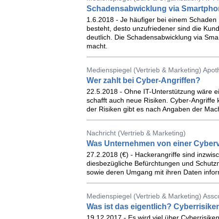
Schadensabwicklung via Smartpho
1.6.2018 - Je häufiger bei einem Schaden
besteht, desto unzufriedener sind die Kun
deutlich. Die Schadens­abwicklung via Sm
macht.
Medienspiegel (Vertrieb & Marketing) Apo
Wer zahlt bei Cyber-Angriffen?
22.5.2018 - Ohne IT-Unterstützung wäre 
schafft auch neue Risiken. Cyber-Angriffe
der Risiken gibt es nach Angaben der Mach
Nachricht (Vertrieb & Marketing)
Was Unternehmen von einer Cyberv
27.2.2018 (€) - Hackerangriffe sind inzwi
diesbezügliche Befürchtungen und Schutz
sowie deren Umgang mit ihren Daten infor
Medienspiegel (Vertrieb & Marketing) Ass
Was ist das eigentlich? Cyberrisiken
19.12.2017 - Es wird viel über Cyberrisike