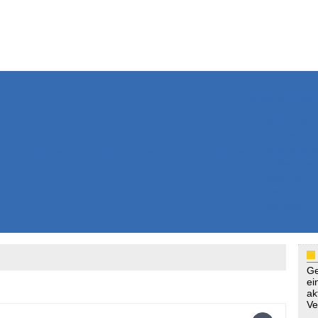
Weitere Inhalte
Nachrichten
Kurzmeldun
Kommentar
ssiers
Bücher
Extrablatt
Anzeigenmarkt
Originaltexte
Medienspieg
Leserbriefe
Themenspez
Podcasts
Ge
ei
ak
Ve