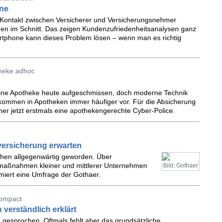
ne
 Kontakt zwischen ­Versicherer und Versicherungsnehmer
den im Schnitt. Das zeigen Kundenzufriedenheitsanalysen ganz
artphone kann dieses Problem lösen – wenn man es richtig
theke adhoc
eine Apotheke heute aufgeschmissen, doch moderne Technik
 kommen in Apotheken immer häufiger vor. Für die Absicherung
er jetzt erstmals eine apothekengerechte Cyber-Police.
ersicherung erwarten
schen allgegenwärtig geworden. Über
maßnahmen kleiner und mittlerer Unternehmen
Bild: Gothaer
miert eine Umfrage der Gothaer.
compact
 verständlich erklärt
n gesprochen. Oftmals fehlt aber das grundsätzliche