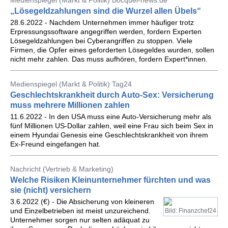
Medienspiegel (Markt & Politik) Bocquel-news.de
„Lösegeldzahlungen sind die Wurzel allen Übels“
28.6.2022 - Nachdem Unternehmen immer häufiger trotz
Erpressungssoftware angegriffen werden, fordern Experten
Lösegeldzahlungen bei Cyberangriffen zu stoppen. Viele
Firmen, die Opfer eines geforderten Lösegeldes wurden, sollen
nicht mehr zahlen. Das muss aufhören, fordern Expert*innen.
Medienspiegel (Markt & Politik) Tag24
Geschlechtskrankheit durch Auto-Sex: Versicherung
muss mehrere Millionen zahlen
11.6.2022 - In den USA muss eine Auto-Versicherung mehr als
fünf Millionen US-Dollar zahlen, weil eine Frau sich beim Sex in
einem Hyundai Genesis eine Geschlechtskrankheit von ihrem
Ex-Freund eingefangen hat.
Nachricht (Vertrieb & Marketing)
Welche Risiken Kleinunternehmer fürchten und was
sie (nicht) versichern
3.6.2022 (€) - Die Absicherung von kleineren
und Einzelbetrieben ist meist unzureichend.
Bild: Finanzchef24
Unternehmer sorgen nur selten adäquat zu