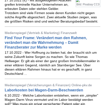
27.10.2022 (€) - Mit ausgeklügelten Attacken
greifen kriminelle Hacker Unternehmen an,
Bild: Pixabay CC0
erbeuten Daten oder stehlen Gelder.
Trotzdem sind viele Firmen sowie deren Kunden nicht gegen
solche Angriffe abgesichert. Zwei aktuelle Studien zeigen, was
die größten Risiken sind und welcher Beratungsbedarf besteht.
Medienspiegel (Vertrieb & Marketing) Finanzwelt
Find Your Frame: Verändert man den Rahmen,
verändert man die Wahrnehmung – Damit
Finanzberater zur Marke werden
17.10.2022 - Wer Hoffnung zu bieten hat, der braucht sich um
seine Zukunft keine Sorgen zu machen. So wie Thomas
Hellweger. Er gilt als einer der ganz großen Immobilienmakler in
einer elitären Gegend, nämlich am Starnberger See. Über
diesen elitären Rahmen hinaus hat er es geschafft, in ganz
Deutschland ...
Medienspiegel (Versicherungen & Finanzen) Online-pkv.de
Laborkosten bei Magen-Darm-Beschwerden
6.10.2022 - Welche Laborkosten entstehen, wenn ein „simpler”
Magen-Darm Virus vermutet und im Labor bestätigt werden
soll? Was muss ein privat versicherter Patient oder ein