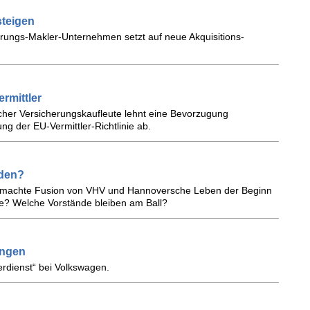
steigen
erungs-Makler-Unternehmen setzt auf neue Akquisitions-
ermittler
her Versicherungskaufleute lehnt eine Bevorzugung
ng der EU-Vermittler-Richtlinie ab.
nden?
ch gemachte Fusion von VHV und Hannoversche Leben der Beginn
e? Welche Vorstände bleiben am Ball?
ungen
erdienst“ bei Volkswagen.