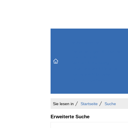
Themenbereiche
Versicherungen & Finanzen
Markt & Politik
Do
Vertrieb & Marketing
Unternehmen & Personen
Karriere & Mitarbeiter
Büro & Organisation
Sie lesen in
Startseite
Suche
Erweiterte Suche