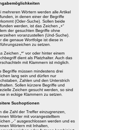
ngabemöglichkeiten
i mehreren Wörtern werden alle Artikel
funden, in denen einer der Begriffe
rkommt (Oder-Suche). Sollen beide
funden werden, ist das Zeichen „+“
dem der gesuchten Begriffe ohne
erzeihen voranzustellen (Und-Suche).
r die genaue Wortfolge ist diese in
führungszeichen zu setzen.
s Zeichen „*“ vor oder hinter einem
chbegriff dient als Platzhalter. Auch das
rschachteln mit Klammern ist möglich.
e Begriffe müssen mindestens drei
ichen lang sein und dürfen nur
chstaben, Zahlen und den Unterstrich
thalten. Sollen kürzere Begriffe und
ezielle Zeichen gesucht werden, so sind
ese in eckige Klammern zu setzen.
itere Suchoptionen
 die Zahl der Treffer einzugrenzen,
nnen Wörter mit vorangestelltem
ichen „-“ ausgeschlossen werden und es
nnen Wörtern mit Inhalten,