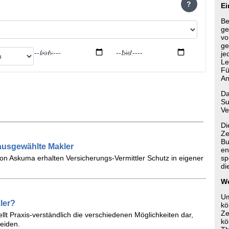
?
Ei
Be
ge
vo
ge
von:
bis:
je
Le
Fü
An
Da
Su
Ve
Di
Ze
Bu
ausgewählte Makler
en
von Askuma erhalten Versicherungs-Vermittler Schutz in eigener
sp
di
We
Um
ler?
kö
Ze
tellt Praxis-verständlich die verschiedenen Möglichkeiten dar,
kö
eiden.