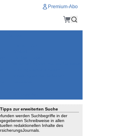
Premium-Abo
Service
Premium-Abo
Kontakt
gen
Häufige Fragen
e
VersicherungsJournal als Startseite
el
Nutzungsrechte erhalten
Mitteilung an die Redaktion
ial
Newsletter
RSS
Suchagenten
Tipps zur erweiterten Suche
funden werden Suchbegriffe in der
ngegebenen Schreibweise in allen
tuellen redaktionellen Inhalte des
rsicherungsJournals.