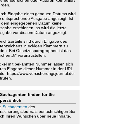
emenbereichen oder Autoren kombiniert
rden.
rch Eingabe eines genauen Datums wird
e entsprechende Ausgabe angezeigt. Ist
 dem eingegebenen Datum keine
sgabe erschienen, so wird die letzte
sgabe vor diesem Datum angezeigt.
richtsurteile sind durch Eingabe des
tenzeichens in eckigen Klammern zu
nden. Bei Gesetzesparagraphen ist das
ichen „§“ voranzustellen.
tikel mit bekannten Nummer lassen sich
rch Eingabe dieser Nummer in der URL
nter https://www.versicherungsjournal.de-
frufen.
Suchagenten finden für Sie
persönlich
ie
Suchagenten
des
rsicherungsJournals benachrichtigen Sie
ch Ihren Wünschen über neue Inhalte.