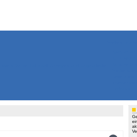
Weitere Inhalte
Nachrichten
Kurzmeldun
Kommentar
ssiers
Bücher
Extrablatt
Anzeigenmarkt
Originaltexte
Medienspieg
Leserbriefe
Themenspez
Podcasts
Ge
ei
ak
Ve