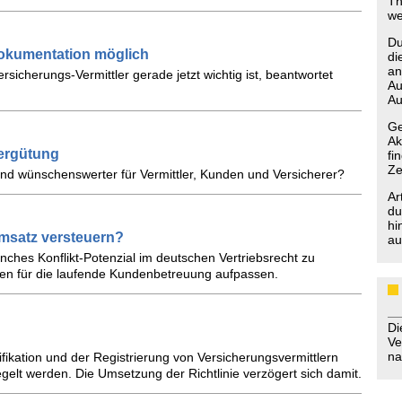
Th
we
Du
dokumentation möglich
di
an
sicherungs-Vermittler gerade jetzt wichtig ist, beantwortet
Au
Au
Ge
Ak
vergütung
fi
Ze
 und wünschenswerter für Vermittler, Kunden und Versicherer?
Ar
du
hi
msatz versteuern?
au
nches Konflikt-Potenzial im deutschen Vertriebsrecht zu
nen für die laufende Kundenbetreuung aufpassen.
D
Ve
na
ifikation und der Registrierung von Versicherungsvermittlern
gelt werden. Die Umsetzung der Richtlinie verzögert sich damit.