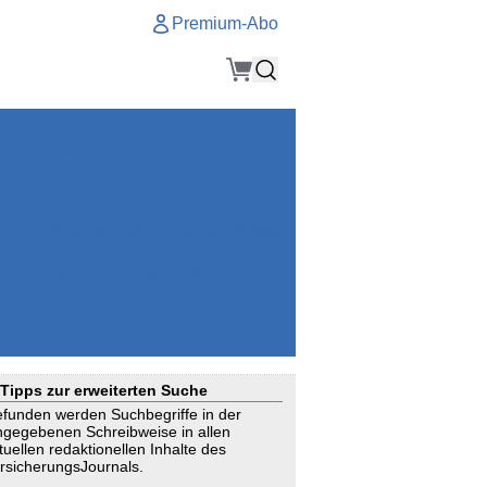
Premium-Abo
Service
Premium-Abo
Kontakt
gen
Häufige Fragen
e
VersicherungsJournal als Startseite
el
Nutzungsrechte erhalten
Mitteilung an die Redaktion
ial
Newsletter
RSS
Suchagenten
Tipps zur erweiterten Suche
funden werden Suchbegriffe in der
ngegebenen Schreibweise in allen
tuellen redaktionellen Inhalte des
rsicherungsJournals.