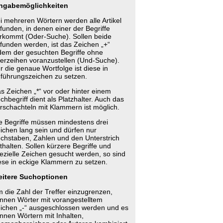
ngabemöglichkeiten
i mehreren Wörtern werden alle Artikel
funden, in denen einer der Begriffe
rkommt (Oder-Suche). Sollen beide
funden werden, ist das Zeichen „+“
dem der gesuchten Begriffe ohne
erzeihen voranzustellen (Und-Suche).
r die genaue Wortfolge ist diese in
führungszeichen zu setzen.
s Zeichen „*“ vor oder hinter einem
chbegriff dient als Platzhalter. Auch das
rschachteln mit Klammern ist möglich.
e Begriffe müssen mindestens drei
ichen lang sein und dürfen nur
chstaben, Zahlen und den Unterstrich
thalten. Sollen kürzere Begriffe und
ezielle Zeichen gesucht werden, so sind
ese in eckige Klammern zu setzen.
itere Suchoptionen
 die Zahl der Treffer einzugrenzen,
nnen Wörter mit vorangestelltem
ichen „-“ ausgeschlossen werden und es
nnen Wörtern mit Inhalten,