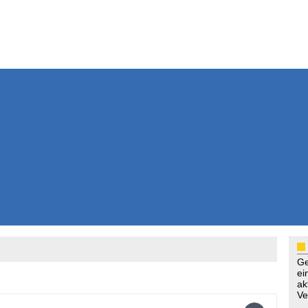
Weitere Inhalte
Nachrichten
Kurzmeldun
Kommentar
ssiers
Bücher
Extrablatt
Anzeigenmarkt
Originaltexte
Medienspieg
Leserbriefe
Themenspez
Podcasts
Ge
ei
ak
Ve