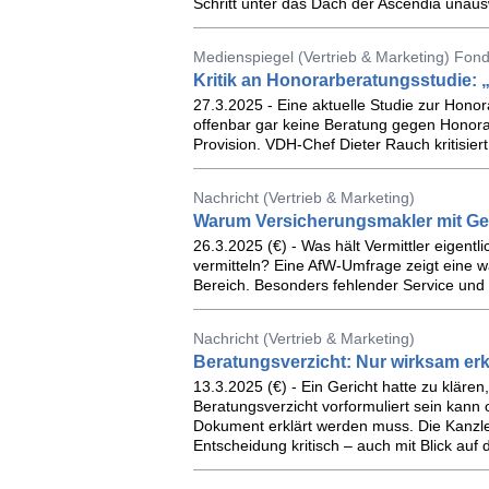
Schritt unter das Dach der Ascendia unau
Medienspiegel (Vertrieb & Marketing) Fonds
Kritik an Honorarberatungsstudie: 
27.3.2025 - Eine aktuelle Studie zur Hono
offenbar gar keine Beratung gegen Honorar 
Provision. VDH-Chef Dieter Rauch kritisier
Nachricht (Vertrieb & Marketing)
Warum Versicherungsmakler mit Ge
26.3.2025 (€) - Was hält Vermittler eigen
vermitteln? Eine AfW-Umfrage zeigt eine 
Bereich. Besonders fehlender Service und
Nachricht (Vertrieb & Marketing)
Beratungsverzicht: Nur wirksam er
13.3.2025 (€) - Ein Gericht hatte zu klären
Beratungsverzicht vorformuliert sein kan
Dokument erklärt werden muss. Die Kanzle
Entscheidung kritisch – auch mit Blick auf d