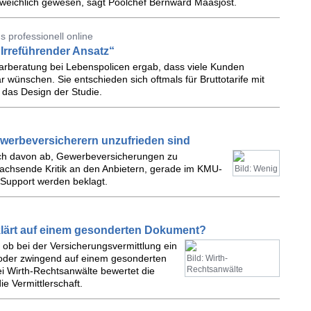
sweichlich gewesen, sagt Poolchef Bernward Maasjost.
 professionell online
„Irreführender Ansatz“
rarberatung bei Lebenspolicen ergab, dass viele Kunden
wünschen. Sie entschieden sich oftmals für Bruttotarife mit
t das Design der Studie.
werbeversicherern unzufrieden sind
tlich davon ab, Gewerbeversicherungen zu
wachsende Kritik an den Anbietern, gerade im KMU-
Bild: Wenig
 Support werden beklagt.
klärt auf einem gesonderten Dokument?
, ob bei der Versicherungsvermittlung ein
n oder zwingend auf einem gesonderten
Bild: Wirth-
Rechtsanwälte
i Wirth-Rechtsanwälte bewertet die
ie Vermittlerschaft.