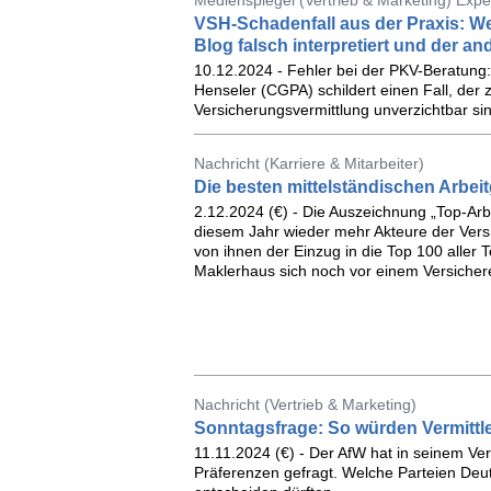
Medienspiegel (Vertrieb & Marketing) Expe
VSH-Schadenfall aus der Praxis: We
Blog falsch interpretiert und der a
10.12.2024 - Fehler bei der PKV-Beratung:
Henseler (CGPA) schildert einen Fall, der 
Versicherungsvermittlung unverzichtbar sin
Nachricht (Karriere & Mitarbeiter)
Die besten mittelständischen Arbe
2.12.2024 (€) - Die Auszeichnung „Top-Arbe
diesem Jahr wieder mehr Akteure der Vers
von ihnen der Einzug in die Top 100 aller 
Maklerhaus sich noch vor einem Versichere
Nachricht (Vertrieb & Marketing)
Sonntagsfrage: So würden Vermittl
11.11.2024 (€) - Der AfW hat in seinem Ve
Präferenzen gefragt. Welche Parteien Deut