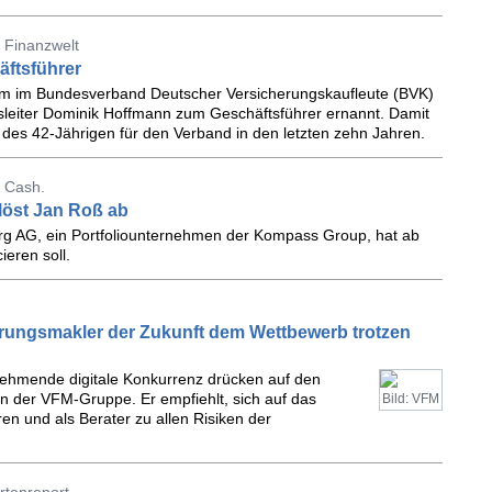
 Finanzwelt
ftsführer
äum im Bundesverband Deutscher Versicherungskaufleute (BVK)
eiter Dominik Hoffmann zum Geschäftsführer ernannt. Damit
des 42-Jährigen für den Verband in den letzten zehn Jahren.
 Cash.
löst Jan Roß ab
g AG, ein Portfoliounternehmen der Kompass Group, hat ab
eren soll.
rungsmakler der Zukunft dem Wettbewerb trotzen
nehmende digitale Konkurrenz drücken auf den
n der VFM-Gruppe. Er empfiehlt, sich auf das
Bild: VFM
en und als Berater zu allen Risiken der