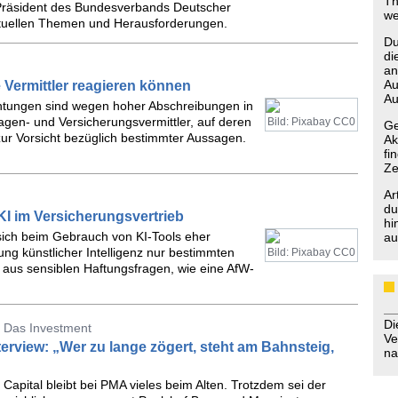
Th
, Präsident des Bundesverbands Deutscher
we
ktuellen Themen und Herausforderungen.
Du
di
an
Au
 Vermittler reagieren können
Au
htungen sind wegen hoher Abschreibungen in
agen- und Versicherungsvermittler, auf deren
Bild: Pixabay CC0
Ge
ur Vorsicht bezüglich bestimmter Aussagen.
Ak
fi
Ze
Ar
du
I im Versicherungsvertrieb
hi
 sich beim Gebrauch von KI-Tools eher
au
ng künstlicher Intelligenz nur bestimmten
Bild: Pixabay CC0
h aus sensiblen Haftungsfragen, wie eine AfW-
D
 Das Investment
Ve
rview: „Wer zu lange zögert, steht am Bahnsteig,
na
pital bleibt bei PMA vieles beim Alten. Trotzdem sei der