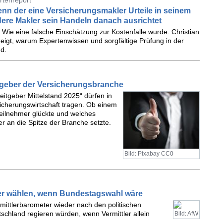
rtenreport
nn der eine Versicherungsmakler Urteile in seinem
ndere Makler sein Handeln danach ausrichtet
 Wie eine falsche Einschätzung zur Kostenfalle wurde. Christian
zeigt, warum Expertenwissen und sorgfältige Prüfung in der
d.
itgeber der Versicherungsbranche
itgeber Mittelstand 2025“ dürfen in
icherungswirtschaft tragen. Ob einem
Teilnehmer glückte und welches
r an die Spitze der Branche setzte.
Bild: Pixabay CC0
er wählen, wenn Bundestagswahl wäre
rmittlerbarometer wieder nach den politischen
schland regieren würden, wenn Vermittler allein
Bild: AfW