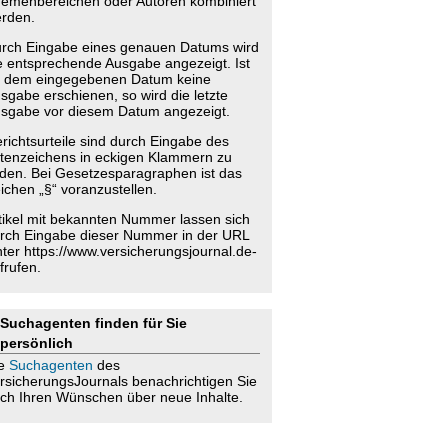
emenbereichen oder Autoren kombiniert
rden.
rch Eingabe eines genauen Datums wird
e entsprechende Ausgabe angezeigt. Ist
 dem eingegebenen Datum keine
sgabe erschienen, so wird die letzte
sgabe vor diesem Datum angezeigt.
richtsurteile sind durch Eingabe des
tenzeichens in eckigen Klammern zu
nden. Bei Gesetzesparagraphen ist das
ichen „§“ voranzustellen.
tikel mit bekannten Nummer lassen sich
rch Eingabe dieser Nummer in der URL
nter https://www.versicherungsjournal.de-
frufen.
Suchagenten finden für Sie
persönlich
ie
Suchagenten
des
rsicherungsJournals benachrichtigen Sie
ch Ihren Wünschen über neue Inhalte.