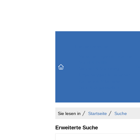
Themenbereiche
Versicherungen & Finanzen
Markt & Politik
Do
Vertrieb & Marketing
Unternehmen & Personen
Karriere & Mitarbeiter
Büro & Organisation
Sie lesen in
Startseite
Suche
Erweiterte Suche