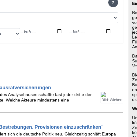
?
Ei
Be
ge
vo
ge
von:
bis:
je
Le
Fü
An
Da
Su
Ve
Di
Ze
Bu
Hausratversicherungen
en
des Analysehauses schaffte fast jeder dritte der
sp
di
ote. Welche Akteure mindestens eine
Bild: Wichert
.
We
Um
.
kö
n Bestrebungen, Provisionen einzuschränken“
Ze
kö
t sich die deutsche Politik neu. Gleichzeitig schläft Europa