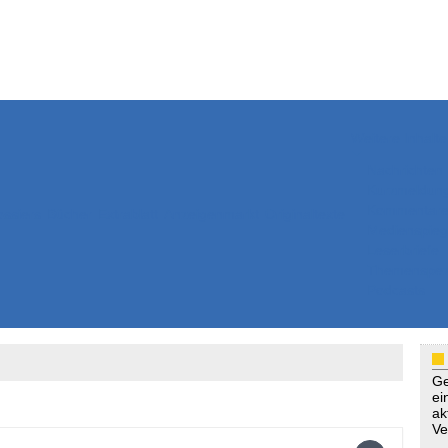
Weitere Inhalte
Nachrichten
Kurzmeldun
Kommentar
ssiers
Bücher
Extrablatt
Anzeigenmarkt
Originaltexte
Medienspieg
Leserbriefe
Themenspez
Podcasts
Ge
ei
ak
Ve