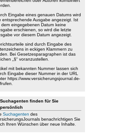
emenbereichen oder Autoren kombiniert
rden.
rch Eingabe eines genauen Datums wird
e entsprechende Ausgabe angezeigt. Ist
 dem eingegebenen Datum keine
sgabe erschienen, so wird die letzte
sgabe vor diesem Datum angezeigt.
richtsurteile sind durch Eingabe des
tenzeichens in eckigen Klammern zu
nden. Bei Gesetzesparagraphen ist das
ichen „§“ voranzustellen.
tikel mit bekannten Nummer lassen sich
rch Eingabe dieser Nummer in der URL
nter https://www.versicherungsjournal.de-
frufen.
Suchagenten finden für Sie
persönlich
ie
Suchagenten
des
rsicherungsJournals benachrichtigen Sie
ch Ihren Wünschen über neue Inhalte.