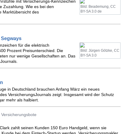
ahrstühle mit Versicherungs-Kennzeichen
ne Zuzahlung. Wie es bei den
Bild: Beademung, CC
BY-SA 3.0 de
ne Marktübersicht des
r Segways
zeichen für die elektrisch
600 Prozent Preisunterschied. Die
Bild: Jürgen Götzke, CC
BY-SA 3.0
eten nur wenige Gesellschaften an. Das
sJournals.
en
zeuge in Deutschland brauchen Anfang März ein neues
des VersicherungsJournals zeigt: Insgesamt wird der Schutz
ar mehr als halbiert.
 Versicherungsbote
Clark zahlt seinen Kunden 150 Euro Handgeld, wenn sie
s Kunde bei dem Fintech-Startup werden. Versicherungsmakler