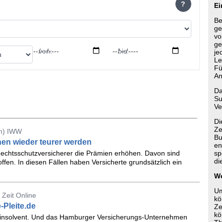
?
Ei
Be
ge
vo
ge
von:
bis:
je
Le
Fü
An
Da
Su
Ve
Di
Ze
en) IWW
Bu
en wieder teurer werden
en
echtsschutzversicherer die Prämien erhöhen. Davon sind
sp
di
offen. In diesen Fällen haben Versicherte grundsätzlich ein
We
Um
Zeit Online
kö
-Pleite.de
Ze
kö
ist insolvent. Und das Hamburger Versicherungs-Unternehmen