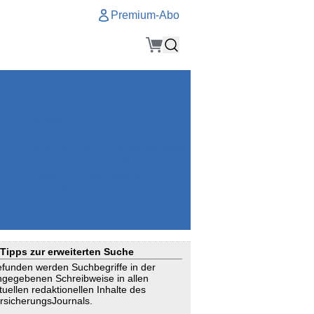
Premium-Abo
Service
Premium-Abo
Kontakt
gen
Häufige Fragen
e
VersicherungsJournal als Startseite
el
Nutzungsrechte erhalten
Mitteilung an die Redaktion
ial
Newsletter
RSS
Suchagenten
Tipps zur erweiterten Suche
funden werden Suchbegriffe in der
ngegebenen Schreibweise in allen
tuellen redaktionellen Inhalte des
rsicherungsJournals.