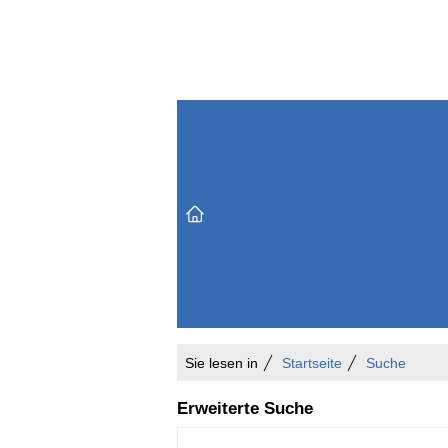
Themenbereiche
Versicherungen & Finanzen
Markt & Politik
Do
Vertrieb & Marketing
Unternehmen & Personen
Karriere & Mitarbeiter
Büro & Organisation
Sie lesen in
Startseite
Suche
Erweiterte Suche