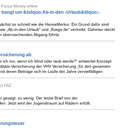
 Focus Money online
r bangt um &bdquo;Ab-in-den -Urlaub&ldquo;-
ächst so schnell wie die HanseMerkur. Ein Grund dafür sind
ie „Ab-in-den-Urlaub“ und „fluege.de“ vertreibt. Dahinter steckt
em überraschenden Abgang führte.
Versicherung ab
 ich nur, wenn ich blind oder taub werde?“ antwortet Konzept
liditäts-Versicherung der VHV Versicherung „für den gesamten
nd deren Beiträge sich im Laufe der Jahre vervielfältigen.
n) FAZ
r gesagt, zu wenig. Der letzte Brief von der
en. Jetzt wird der Jugendtraum auf Rädern erfüllt.
herungsteuer