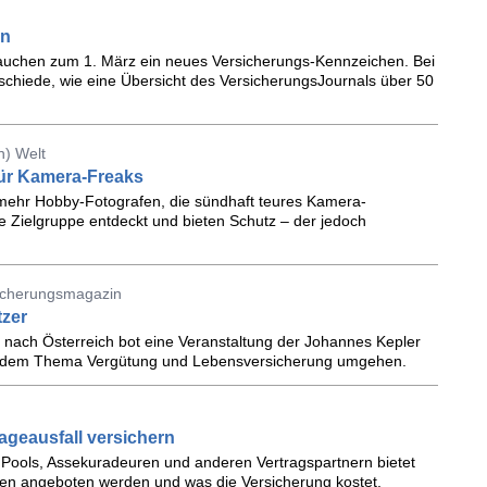
en
auchen zum 1. März ein neues Versicherungs-Kennzeichen. Bei
schiede, wie eine Übersicht des VersicherungsJournals über 50
n) Welt
für Kamera-Freaks
 mehr Hobby-Fotografen, die sündhaft teures Kamera-
 Zielgruppe entdeckt und bieten Schutz – der jedoch
sicherungsmagazin
tzer
k nach Österreich bot eine Veranstaltung der Johannes Kepler
it dem Thema Vergütung und Lebensversicherung umgehen.
ageausfall versichern
 Pools, Assekuradeuren und anderen Vertragspartnern bietet
gen angeboten werden und was die Versicherung kostet.