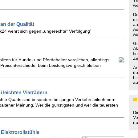
Th
we
Du
di
an der Qualität
an
Au
ck24 wehrt sich gegen „ungerechte“ Verfolgung”
Au
Ge
Ak
fi
Ze
olicen für Hunde- und Pferdehalter verglichen, allerdings
Preisunterschiede. Beim Leistungsvergleich bleiben
Ar
du
hi
au
 leichten Vierrädern
eichte Quads sind besonders bei jungen Verkehrsteilnehmern
spaltener Meinung. Wer die günstigsten und wer die teuersten
D
Ve
na
Elektrorollstühle