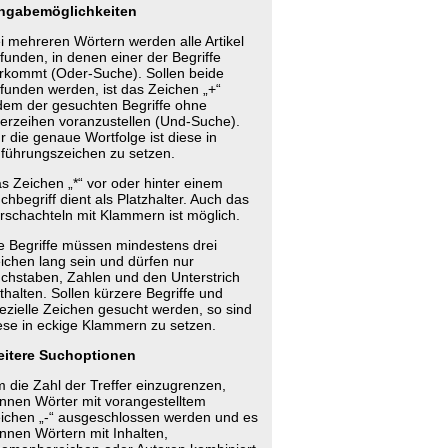
ngabemöglichkeiten
i mehreren Wörtern werden alle Artikel
funden, in denen einer der Begriffe
rkommt (Oder-Suche). Sollen beide
funden werden, ist das Zeichen „+“
dem der gesuchten Begriffe ohne
erzeihen voranzustellen (Und-Suche).
r die genaue Wortfolge ist diese in
führungszeichen zu setzen.
s Zeichen „*“ vor oder hinter einem
chbegriff dient als Platzhalter. Auch das
rschachteln mit Klammern ist möglich.
e Begriffe müssen mindestens drei
ichen lang sein und dürfen nur
chstaben, Zahlen und den Unterstrich
thalten. Sollen kürzere Begriffe und
ezielle Zeichen gesucht werden, so sind
ese in eckige Klammern zu setzen.
itere Suchoptionen
 die Zahl der Treffer einzugrenzen,
nnen Wörter mit vorangestelltem
ichen „-“ ausgeschlossen werden und es
nnen Wörtern mit Inhalten,