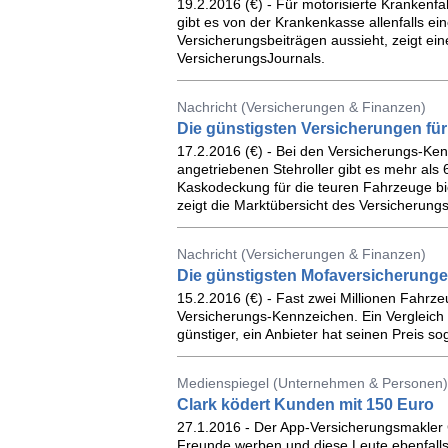
19.2.2016 (€) - Für motorisierte Krankenf
gibt es von der Krankenkasse allenfalls ei
Versicherungsbeiträgen aussieht, zeigt ei
VersicherungsJournals.
Nachricht (Versicherungen & Finanzen)
Die günstigsten Versicherungen fü
17.2.2016 (€) - Bei den Versicherungs-Kenn
angetriebenen Stehroller gibt es mehr als 
Kaskodeckung für die teuren Fahrzeuge bi
zeigt die Marktübersicht des Versicherung
Nachricht (Versicherungen & Finanzen)
Die günstigsten Mofaversicherung
15.2.2016 (€) - Fast zwei Millionen Fahr
Versicherungs-Kennzeichen. Ein Vergleich 
günstiger, ein Anbieter hat seinen Preis sog
Medienspiegel (Unternehmen & Personen)
Clark ködert Kunden mit 150 Euro
27.1.2016 - Der App-Versicherungsmakler 
Freunde werben und diese Leute ebenfall