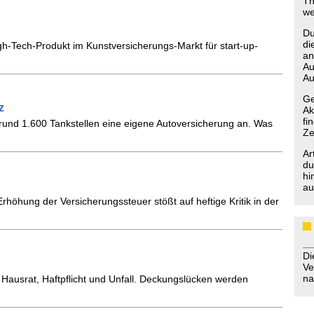
Th
we
Du
di
gh-Tech-Produkt im Kunstversicherungs-Markt für start-up-
an
Au
Au
Ge
z
Ak
fi
n rund 1.600 Tankstellen eine eigene Autoversicherung an. Was
Ze
Ar
du
hi
au
rhöhung der Versicherungssteuer stößt auf heftige Kritik in der
D
Ve
na
 Hausrat, Haftpflicht und Unfall. Deckungslücken werden