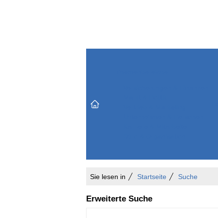
Themenbereiche
Versicherungen & Finanzen
Markt & Politik
Do
Vertrieb & Marketing
Unternehmen & Personen
Karriere & Mitarbeiter
Büro & Organisation
Sie lesen in
Startseite
Suche
Erweiterte Suche