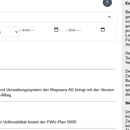
?
Ei
Be
ge
vo
ge
von:
bis:
je
Le
Fü
An
Da
Su
Ve
Di
Ze
Bu
en
 und Verwaltungssystem der Mapware AG bringt mit der Version
sp
di
Alltag.
We
Um
kö
Ze
i Vollinvalidität leistet der FWU-Plan 5000.
kö