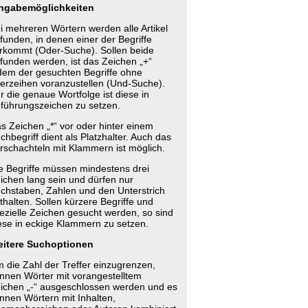
ngabemöglichkeiten
i mehreren Wörtern werden alle Artikel
funden, in denen einer der Begriffe
rkommt (Oder-Suche). Sollen beide
funden werden, ist das Zeichen „+“
dem der gesuchten Begriffe ohne
erzeihen voranzustellen (Und-Suche).
r die genaue Wortfolge ist diese in
führungszeichen zu setzen.
s Zeichen „*“ vor oder hinter einem
chbegriff dient als Platzhalter. Auch das
rschachteln mit Klammern ist möglich.
e Begriffe müssen mindestens drei
ichen lang sein und dürfen nur
chstaben, Zahlen und den Unterstrich
thalten. Sollen kürzere Begriffe und
ezielle Zeichen gesucht werden, so sind
ese in eckige Klammern zu setzen.
itere Suchoptionen
 die Zahl der Treffer einzugrenzen,
nnen Wörter mit vorangestelltem
ichen „-“ ausgeschlossen werden und es
nnen Wörtern mit Inhalten,