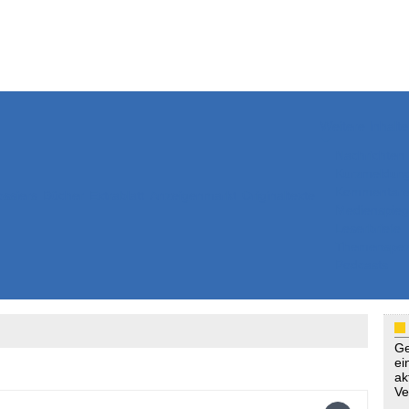
Weitere Inhalte
Nachrichten
Kurzmeldun
Kommentar
ssiers
Bücher
Extrablatt
Anzeigenmarkt
Originaltexte
Medienspieg
Leserbriefe
Themenspez
Podcasts
Ge
ei
ak
Ve