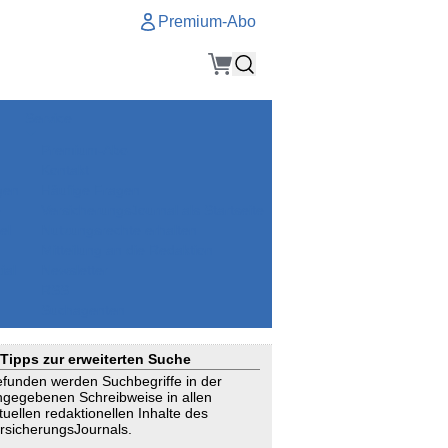
Premium-Abo
Service
Premium-Abo
Kontakt
gen
Häufige Fragen
e
VersicherungsJournal als Startseite
el
Nutzungsrechte erhalten
Mitteilung an die Redaktion
ial
Newsletter
RSS
Suchagenten
Tipps zur erweiterten Suche
funden werden Suchbegriffe in der
ngegebenen Schreibweise in allen
tuellen redaktionellen Inhalte des
rsicherungsJournals.