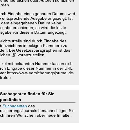
emenbereichen oder Autoren kombiniert
rden.
rch Eingabe eines genauen Datums wird
e entsprechende Ausgabe angezeigt. Ist
 dem eingegebenen Datum keine
sgabe erschienen, so wird die letzte
sgabe vor diesem Datum angezeigt.
richtsurteile sind durch Eingabe des
tenzeichens in eckigen Klammern zu
nden. Bei Gesetzesparagraphen ist das
ichen „§“ voranzustellen.
tikel mit bekannten Nummer lassen sich
rch Eingabe dieser Nummer in der URL
nter https://www.versicherungsjournal.de-
frufen.
Suchagenten finden für Sie
persönlich
ie
Suchagenten
des
rsicherungsJournals benachrichtigen Sie
ch Ihren Wünschen über neue Inhalte.