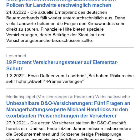
Policen für Landwirte erschwinglich machen
24.8.2022 - Die aktuelle Erntebilanz des deutschen
Bauernverbands fällt wieder unterdurchschnittlich aus. Denn
viele Landwirte bekämen die Folgen des Klimawandels sehr
direkt zu spüren. Finanzielle Hilfe bieten spezielle
Versicherungen, deren Beiträge der Staat laut der
Versicherungsbranche bezuschussen sollte.
Leserbrief
19 Prozent Versicherungssteuer auf Elementar-
Schutz
1.3.2022 - Erwin Daffner zum Leserbrief „Bei hohen Risiken eine
sehr hohe „Abwehr”-Prämie verlangen”
Medienspiegel (Versicherungen & Finanzen) Wirtschaftswoche
Unbezahlbare D&O-Versicherungen: Fünf Fragen an
Managerhaftungsexperte Michael Hendricks zu den
exorbitanten Preiserhöhungen der Versicherer
27.9.2021 - Die ersten Versicherer stellten ihr D&O-Geschäft
bereits ein. Und seit Ende letzten Jahres müssen insbesondere
die Großunternehmen und Konzerne riesige Preissprünge
akzeptieren, wenn sie ihre Verträge verlängern wollen – bei