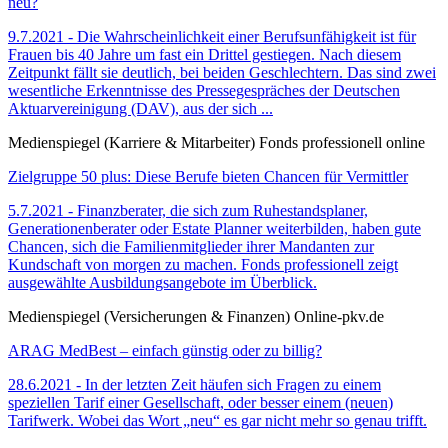
neu?
9.7.2021 - Die Wahrscheinlichkeit einer Berufsunfähigkeit ist für
Frauen bis 40 Jahre um fast ein Drittel gestiegen. Nach diesem
Zeitpunkt fällt sie deutlich, bei beiden Geschlechtern. Das sind zwei
wesentliche Erkenntnisse des Pressegespräches der Deutschen
Aktuarvereinigung (DAV), aus der sich ...
Medienspiegel (Karriere & Mitarbeiter) Fonds professionell online
Zielgruppe 50 plus: Diese Berufe bieten Chancen für Vermittler
5.7.2021 - Finanzberater, die sich zum Ruhestandsplaner,
Generationenberater oder Estate Planner weiterbilden, haben gute
Chancen, sich die Familienmitglieder ihrer Mandanten zur
Kundschaft von morgen zu machen. Fonds professionell zeigt
ausgewählte Ausbildungsangebote im Überblick.
Medienspiegel (Versicherungen & Finanzen) Online-pkv.de
ARAG MedBest – einfach günstig oder zu billig?
28.6.2021 - In der letzten Zeit häufen sich Fragen zu einem
speziellen Tarif einer Gesellschaft, oder besser einem (neuen)
Tarifwerk. Wobei das Wort „neu“ es gar nicht mehr so genau trifft.