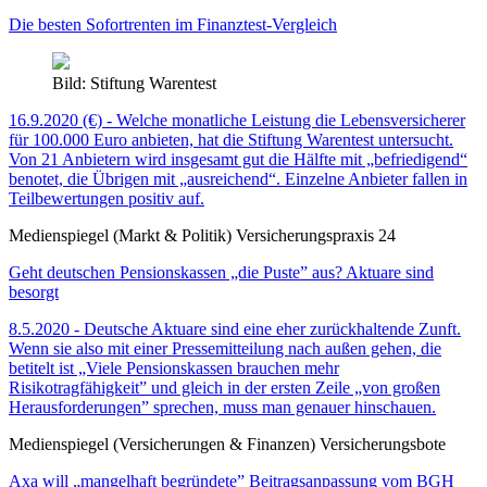
Die besten Sofortrenten im Finanztest-Vergleich
Bild: Stiftung Warentest
16.9.2020 (€) - Welche monatliche Leistung die Lebensversicherer
für 100.000 Euro anbieten, hat die Stiftung Warentest untersucht.
Von 21 Anbietern wird insgesamt gut die Hälfte mit „befriedigend“
benotet, die Übrigen mit „ausreichend“. Einzelne Anbieter fallen in
Teilbewertungen positiv auf.
Medienspiegel (Markt & Politik) Versicherungspraxis 24
Geht deutschen Pensionskassen „die Puste” aus? Aktuare sind
besorgt
8.5.2020 - Deutsche Aktuare sind eine eher zurückhaltende Zunft.
Wenn sie also mit einer Pressemitteilung nach außen gehen, die
betitelt ist „Viele Pensionskassen brauchen mehr
Risikotragfähigkeit” und gleich in der ersten Zeile „von großen
Herausforderungen” sprechen, muss man genauer hinschauen.
Medienspiegel (Versicherungen & Finanzen) Versicherungsbote
Axa will „mangelhaft begründete” Beitragsanpassung vom BGH