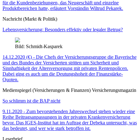
für die Kundenbeziehungen, das Neugeschäft und einzelne
Produktbereichen hatte, erläutert Vorständin Wiltrud Pekarek.
Nachricht (Markt & Politik)
Lebensversicherung: Besonders effektiv oder legaler Betrug?
Bild: Schmidt-Kasparek
14.12.2020 (€) - Die Chefs der Versicherungsgruppe die Bayerische
und des Bundes der Versicherten stritten um Sicherheit und
Sinnhaftigkeit der Altersversorgung mit privaten Rentenpolicen.
Dabei ging es auch um die Deutungshoheit der Finanzstärke-
Quoten.
Medienspiegel (Versicherungen & Finanzen) Versicherungsmagazin
So schlimm ist die BAP nicht
9.11.2020 - Zum bevorstehenden Jahreswechsel stehen wieder eine
Reihe Beitragsanpassungen in der privaten Krankenversicherung
bevor. Das IGES-Institut hat im Auftrag der Debeka untersucht, was
das bedeutet, und wer wie stark betroffen ist.
Leserbrief