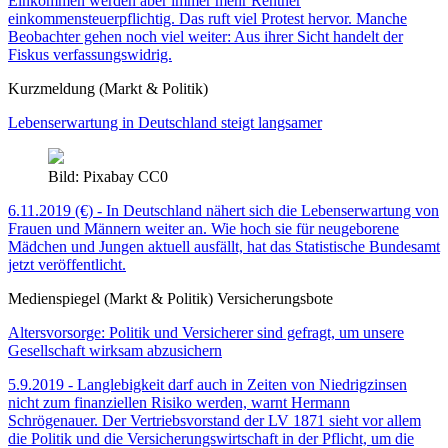
Einkommen werden aber immer mehr Rentner
einkommensteuerpflichtig. Das ruft viel Protest hervor. Manche
Beobachter gehen noch viel weiter: Aus ihrer Sicht handelt der
Fiskus verfassungswidrig.
Kurzmeldung (Markt & Politik)
Lebenserwartung in Deutschland steigt langsamer
Bild: Pixabay CC0
6.11.2019 (€) - In Deutschland nähert sich die Lebenserwartung von
Frauen und Männern weiter an. Wie hoch sie für neugeborene
Mädchen und Jungen aktuell ausfällt, hat das Statistische Bundesamt
jetzt veröffentlicht.
Medienspiegel (Markt & Politik) Versicherungsbote
Altersvorsorge: Politik und Versicherer sind gefragt, um unsere
Gesellschaft wirksam abzusichern
5.9.2019 - Langlebigkeit darf auch in Zeiten von Niedrigzinsen
nicht zum finanziellen Risiko werden, warnt Hermann
Schrögenauer. Der Vertriebsvorstand der LV 1871 sieht vor allem
die Politik und die Versicherungswirtschaft in der Pflicht, um die