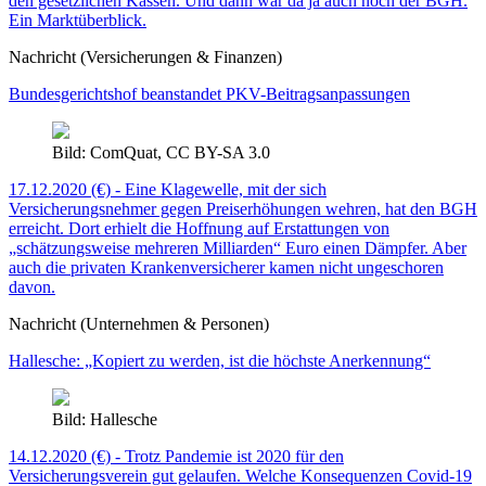
den gesetzlichen Kassen. Und dann war da ja auch noch der BGH.
Ein Marktüberblick.
Nachricht (Versicherungen & Finanzen)
Bundesgerichtshof beanstandet PKV-Beitragsanpassungen
Bild: ComQuat, CC BY-SA 3.0
17.12.2020 (€) - Eine Klagewelle, mit der sich
Versicherungsnehmer gegen Preiserhöhungen wehren, hat den BGH
erreicht. Dort erhielt die Hoffnung auf Erstattungen von
„schätzungsweise mehreren Milliarden“ Euro einen Dämpfer. Aber
auch die privaten Krankenversicherer kamen nicht ungeschoren
davon.
Nachricht (Unternehmen & Personen)
Hallesche: „Kopiert zu werden, ist die höchste Anerkennung“
Bild: Hallesche
14.12.2020 (€) - Trotz Pandemie ist 2020 für den
Versicherungsverein gut gelaufen. Welche Konsequenzen Covid-19