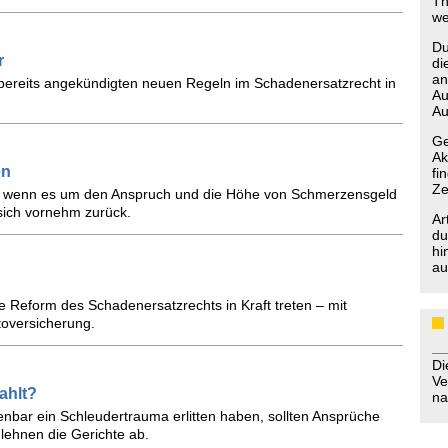
Th
we
Du
r
di
an
 bereits angekündigten neuen Regeln im Schadenersatzrecht in
Au
Au
Ge
Ak
en
fi
Ze
ht, wenn es um den Anspruch und die Höhe von Schmerzensgeld
 sich vornehm zurück.
Ar
du
hi
au
ie Reform des Schadenersatzrechts in Kraft treten – mit
toversicherung.
D
Ve
ahlt?
na
ffenbar ein Schleudertrauma erlitten haben, sollten Ansprüche
lehnen die Gerichte ab.