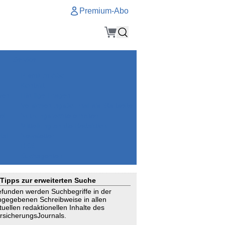
Premium-Abo
Service
Premium-Abo
Kontakt
gen
Häufige Fragen
e
VersicherungsJournal als Startseite
el
Nutzungsrechte erhalten
Mitteilung an die Redaktion
ial
Newsletter
RSS
Suchagenten
Tipps zur erweiterten Suche
funden werden Suchbegriffe in der
ngegebenen Schreibweise in allen
tuellen redaktionellen Inhalte des
rsicherungsJournals.