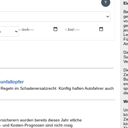
?
Ei
Be
ge
vo
ge
von:
bis:
je
Le
Fü
An
Da
Su
Ve
Di
Ze
Bu
unfallopfer
en
 Regeln im Schadenersatzrecht. Künftig haften Autofahrer auch
sp
di
We
Um
kö
Ze
rsicherern wurden bereits dieses Jahr etliche
kö
und Kosten-Prognosen sind nicht rosig.