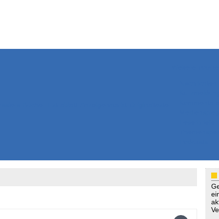
Weitere Inhalte
Nachrichten
Kurzmeldun
Kommentar
ssiers
Bücher
Extrablatt
Anzeigenmarkt
Originaltexte
Medienspieg
Leserbriefe
Themenspez
Podcasts
Ge
ei
ak
Ve