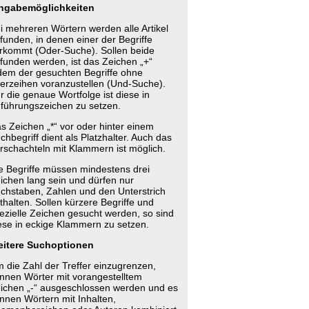
ngabemöglichkeiten
i mehreren Wörtern werden alle Artikel
funden, in denen einer der Begriffe
rkommt (Oder-Suche). Sollen beide
funden werden, ist das Zeichen „+“
dem der gesuchten Begriffe ohne
erzeihen voranzustellen (Und-Suche).
r die genaue Wortfolge ist diese in
führungszeichen zu setzen.
s Zeichen „*“ vor oder hinter einem
chbegriff dient als Platzhalter. Auch das
rschachteln mit Klammern ist möglich.
e Begriffe müssen mindestens drei
ichen lang sein und dürfen nur
chstaben, Zahlen und den Unterstrich
thalten. Sollen kürzere Begriffe und
ezielle Zeichen gesucht werden, so sind
ese in eckige Klammern zu setzen.
itere Suchoptionen
 die Zahl der Treffer einzugrenzen,
nnen Wörter mit vorangestelltem
ichen „-“ ausgeschlossen werden und es
nnen Wörtern mit Inhalten,