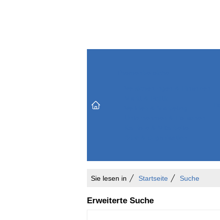
Themenbereiche
Versicherungen & Finanzen
Markt & Politik
Do
Vertrieb & Marketing
Unternehmen & Personen
Karriere & Mitarbeiter
Büro & Organisation
Sie lesen in
Startseite
Suche
Erweiterte Suche