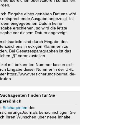
emenbereichen oder Autoren kombiniert
rden.
rch Eingabe eines genauen Datums wird
e entsprechende Ausgabe angezeigt. Ist
 dem eingegebenen Datum keine
sgabe erschienen, so wird die letzte
sgabe vor diesem Datum angezeigt.
richtsurteile sind durch Eingabe des
tenzeichens in eckigen Klammern zu
nden. Bei Gesetzesparagraphen ist das
ichen „§“ voranzustellen.
tikel mit bekannten Nummer lassen sich
rch Eingabe dieser Nummer in der URL
nter https://www.versicherungsjournal.de-
frufen.
Suchagenten finden für Sie
persönlich
ie
Suchagenten
des
rsicherungsJournals benachrichtigen Sie
ch Ihren Wünschen über neue Inhalte.