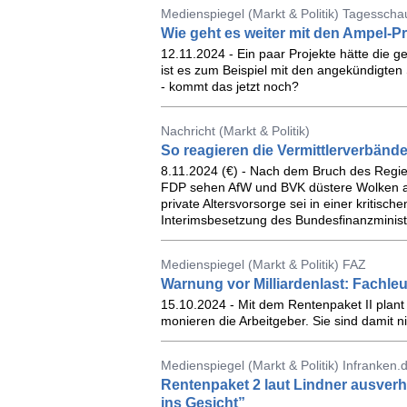
Medienspiegel (Markt & Politik) Tagesscha
Wie geht es weiter mit den Ampel-P
12.11.2024 - Ein paar Projekte hätte die 
ist es zum Beispiel mit den angekündigte
- kommt das jetzt noch?
Nachricht (Markt & Politik)
So reagieren die Vermittlerverbänd
8.11.2024 (€) - Nach dem Bruch des Reg
FDP sehen AfW und BVK düstere Wolken a
private Altersvorsorge sei in einer kritisch
Interimsbesetzung des Bundesfinanzminist
Medienspiegel (Markt & Politik) FAZ
Warnung vor Milliardenlast: Fachleu
15.10.2024 - Mit dem Rentenpaket II plant
monieren die Arbeitgeber. Sie sind damit nic
Medienspiegel (Markt & Politik) Infranken.
Rentenpaket 2 laut Lindner ausverh
ins Gesicht”