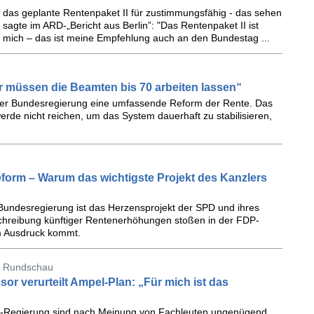
t das geplante Rentenpaket II für zustimmungsfähig - das sehen
r sagte im ARD-„Bericht aus Berlin”: "Das Rentenpaket II ist
für mich – das ist meine Empfehlung auch an den Bundestag ...
müssen die Beamten bis 70 arbeiten lassen“
 der Bundesregierung eine umfassende Reform der Rente. Das
rde nicht reichen, um das System dauerhaft zu stabilisieren,
form – Warum das wichtigste Projekt des Kanzlers
Bundesregierung ist das Herzensprojekt der SPD und ihres
hreibung künftiger Rentenerhöhungen stoßen in der FDP-
um Ausdruck kommt.
er Rundschau
 verurteilt Ampel-Plan: „Für mich ist das
el-Regierung sind nach Meinung von Fachleuten ungenügend.