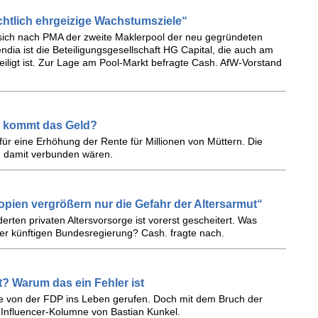
chtlich ehrgeizige Wachstumsziele“
 sich nach PMA der zweite Maklerpool der neu gegründeten
dia ist die Beteiligungsgesellschaft HG Capital, die auch am
eiligt ist. Zur Lage am Pool-Markt befragte Cash. AfW-Vorstand
r kommt das Geld?
für eine Erhöhung der Rente für Millionen von Müttern. Die
n damit verbunden wären.
opien vergrößern nur die Gefahr der Altersarmut“
erten privaten Altersvorsorge ist vorerst gescheitert. Was
er künftigen Bundesregierung? Cash. fragte nach.
? Warum das ein Fehler ist
e von der FDP ins Leben gerufen. Doch mit dem Bruch der
. Influencer-Kolumne von Bastian Kunkel.