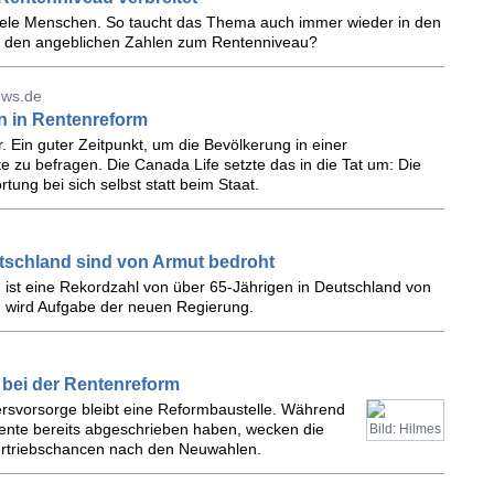
viele Menschen. So taucht das Thema auch immer wieder in den
er den angeblichen Zahlen zum Rentenniveau?
ews.de
en in Rentenreform
 Ein guter Zeitpunkt, um die Bevölkerung in einer
zu befragen. Die Canada Life setzte das in die Tat um: Die
ung bei sich selbst statt beim Staat.
eutschland sind von Armut bedroht
, ist eine Rekordzahl von über 65-Jährigen in Deutschland von
m wird Aufgabe der neuen Regierung.
r bei der Rentenreform
ltersvorsorge bleibt eine Reformbaustelle. Während
-Rente bereits abgeschrieben haben, wecken die
Bild: Hilmes
rtriebschancen nach den Neuwahlen.