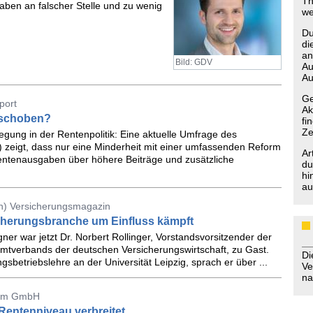
Th
ben an falscher Stelle und zu wenig
we
Du
di
an
Bild: GDV
Au
Au
Ge
port
Ak
eschoben?
fi
Ze
gung in der Rentenpolitik: Eine aktuelle Umfrage des
A) zeigt, dass nur eine Minderheit mit einer umfassenden Reform
Ar
entenausgaben über höhere Beiträge und zusätzliche
du
hi
au
n) Versicherungsmagazin
sicherungsbranche um Einfluss kämpft
ner war jetzt Dr. Norbert Rollinger, Vorstandsvorsitzender der
tverbands der deutschen Versicherungswirtschaft, zu Gast.
D
sbetriebslehre an der Universität Leipzig, sprach er über ...
Ve
na
ocom GmbH
Rentenniveau verbreitet