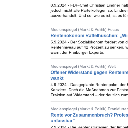
8.9.2024 - FDP-Chef Christian Lindner häl
jedoch nicht alle Parteikollegen so. Lindne
ausverhandelt. Und so, wie es ist, ist es 
Medienspiegel (Markt & Politik) Focus
Rentenökonom Raffelhüschen: „Wir 
5.9.2024 - Der Sozialökonom fordert von
Rentenniveau auf 42 Prozent zu senken, we
warnt der Freiburger Experte.
Medienspiegel (Markt & Politik) Welt
Offener Widerstand gegen Rentenre
wankt
4.9.2024 - Das geplante Rentenpaket der 
Kanzlers. Doch die Maßnahmen zur Festsc
Fraktion auf Widerstand – der deutlich z
Medienspiegel (Markt & Politik) Frankfurt
Rente vor Zusammenbruch? Professor
unfassbar“
2.9.2024 - Die Rentenstrategien der Amp