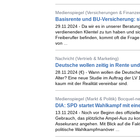
Medienspiegel (Versicherungen & Finanzen
Basisrente und BU-Versicherung: s
29.11.2024 - Da wir es in unserer Beratung
verdienenden Klientel zu tun haben und si
Freiberufler befinden, kommt oft die Frage
von ...
Nachricht (Vertrieb & Marketing)
Deutsche wollen zeitig in Rente un
28.11.2024 (€) - Wann wollen die Deutschen
Alter? Eine neue Studie im Auftrag der LV 
kaum mit der Realität vereinbar sind.
Medienspiegel (Markt & Politik) Bocquel-n
DIA: SPD startet Wahlkampf mit ein
13.11.2024 - Noch vor Beginn des offizie
Gebrauch, das plötzliche Ampel-Aus zu ko
Assekuranz angehen. Mit Blick auf die Fak
politische Wahlkampfmanöver ...