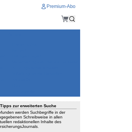
Premium-Abo
Service
Premium-Abo
Kontakt
gen
Häufige Fragen
e
VersicherungsJournal als Startseite
el
Nutzungsrechte erhalten
Mitteilung an die Redaktion
ial
Newsletter
RSS
Suchagenten
Tipps zur erweiterten Suche
funden werden Suchbegriffe in der
ngegebenen Schreibweise in allen
tuellen redaktionellen Inhalte des
rsicherungsJournals.