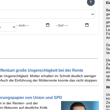
?
Ei
Be
ge
vo
ge
von:
bis:
je
Le
Fü
An
Da
Su
Ve
Di
Ze
Bu
 offenbart große Ungerechtigkeit bei der Rente
en
te Ungerechtigkeit: Mütter erhalten im Schnitt deutlich weniger
sp
di
Auch die Einführung der Mütterrente konnte das nicht stoppen.
We
Um
ierungspapier von Union und SPD
kö
Ze
n in der Renten- und der
kö
n Akteuren auf deutliche Kritik.