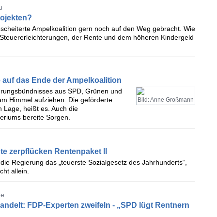
u
rojekten?
gescheiterte Ampelkoalition gern noch auf den Weg gebracht. Wie
n Steuererleichterungen, der Rente und dem höheren Kindergeld
e auf das Ende der Ampelkoalition
ierungsbündnisses aus SPD, Grünen und
m Himmel aufziehen. Die geförderte
Bild: Anne Großmann
en Lage, heißt es. Auch die
eriums bereite Sorgen.
te zerpflücken Rentenpaket II
 die Regierung das „teuerste Sozialgesetz des Jahrhunderts“,
ht allein.
de
andelt: FDP-Experten zweifeln - „SPD lügt Rentnern