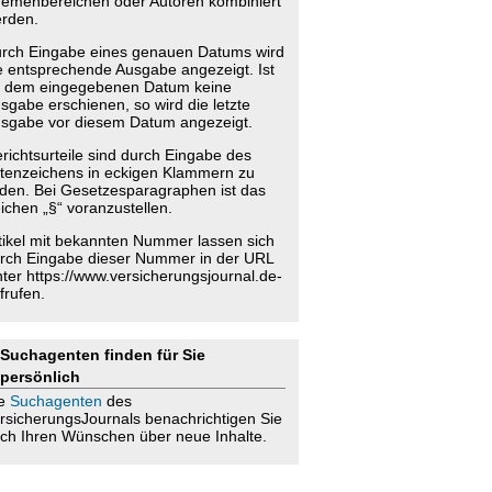
emenbereichen oder Autoren kombiniert
rden.
rch Eingabe eines genauen Datums wird
e entsprechende Ausgabe angezeigt. Ist
 dem eingegebenen Datum keine
sgabe erschienen, so wird die letzte
sgabe vor diesem Datum angezeigt.
richtsurteile sind durch Eingabe des
tenzeichens in eckigen Klammern zu
nden. Bei Gesetzesparagraphen ist das
ichen „§“ voranzustellen.
tikel mit bekannten Nummer lassen sich
rch Eingabe dieser Nummer in der URL
nter https://www.versicherungsjournal.de-
frufen.
Suchagenten finden für Sie
persönlich
ie
Suchagenten
des
rsicherungsJournals benachrichtigen Sie
ch Ihren Wünschen über neue Inhalte.