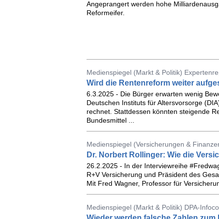
Angeprangert werden hohe Milliardenausga
Reformeifer.
Medienspiegel (Markt & Politik) Expertenre
Wird die Rentenreform weiter aufg
6.3.2025 - Die Bürger erwarten wenig Bewe
Deutschen Instituts für Altersvorsorge (DI
rechnet. Stattdessen könnten steigende R
Bundesmittel ...
Medienspiegel (Versicherungen & Finanze
Dr. Norbert Rollinger: Wie die Ver
26.2.2025 - In der Interviewreihe #Fredwag
R+V Versicherung und Präsident des Gesam
Mit Fred Wagner, Professor für Versicherung
Medienspiegel (Markt & Politik) DPA-Inf
Wieder werden falsche Zahlen zum 