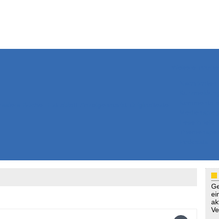
Weitere Inhalte
Nachrichten
Kurzmeldun
Kommentar
ssiers
Bücher
Extrablatt
Anzeigenmarkt
Originaltexte
Medienspieg
Leserbriefe
Themenspez
Podcasts
Ge
ei
ak
Ve