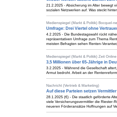
21.2.2025 - Absicherung im Alter bewegt 
sozialen Netzwerken auf. Was steckt hint
Medienspiegel (Markt & Politik) Bocquel-n
Umfrage: Drei Viertel ohne Vertrau
4.2.2025 - Die Bundestagswahl rückt näher.
repräsentativen Umfrage zum Thema Rente 
meisten Befragten sehen Renten-Verantwort
Medienspiegel (Markt & Politik) Zeit Online
3,5 Millionen über 65-Jährige in D
3.2.2025 - Während die Gesellschaft altert
Armut bedroht. Arbeit an der Rentenrefor
Nachricht (Vertrieb & Marketing)
Auf diese Parteien setzen Vermittle
28.1.2025 (€) - Die staatlich geförderte A
viele Versicherungsvermittler die Riester
neueren Förderansätze Hoffnungen auf Ve