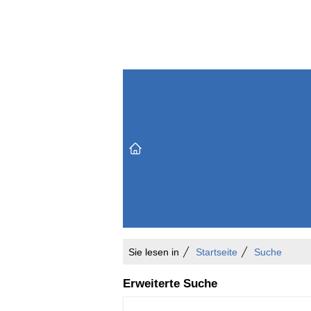
Themenbereiche
Versicherungen & Finanzen
Markt & Politik
Do
Vertrieb & Marketing
Unternehmen & Personen
Karriere & Mitarbeiter
Büro & Organisation
Sie lesen in
Startseite
Suche
Erweiterte Suche