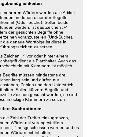
ngabemöglichkeiten
i mehreren Wörtern werden alle Artikel
funden, in denen einer der Begriffe
rkommt (Oder-Suche). Sollen beide
funden werden, ist das Zeichen „+“
dem der gesuchten Begriffe ohne
erzeihen voranzustellen (Und-Suche).
r die genaue Wortfolge ist diese in
führungszeichen zu setzen.
s Zeichen „*“ vor oder hinter einem
chbegriff dient als Platzhalter. Auch das
rschachteln mit Klammern ist möglich.
e Begriffe müssen mindestens drei
ichen lang sein und dürfen nur
chstaben, Zahlen und den Unterstrich
thalten. Sollen kürzere Begriffe und
ezielle Zeichen gesucht werden, so sind
ese in eckige Klammern zu setzen.
itere Suchoptionen
 die Zahl der Treffer einzugrenzen,
nnen Wörter mit vorangestelltem
ichen „-“ ausgeschlossen werden und es
nnen Wörtern mit Inhalten,