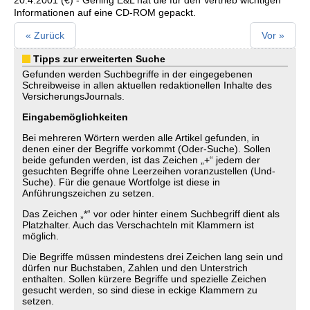
20.4.2001 (€) - Gerling E&L hat die für den Vertrieb wichtigen
Informationen auf eine CD-ROM gepackt.
« Zurück
Vor »
Tipps zur erweiterten Suche
Gefunden werden Suchbegriffe in der eingegebenen
Schreibweise in allen aktuellen redaktionellen Inhalte des
VersicherungsJournals.
Eingabemöglichkeiten
Bei mehreren Wörtern werden alle Artikel gefunden, in
denen einer der Begriffe vorkommt (Oder-Suche). Sollen
beide gefunden werden, ist das Zeichen „+“ jedem der
gesuchten Begriffe ohne Leerzeihen voranzustellen (Und-
Suche). Für die genaue Wortfolge ist diese in
Anführungszeichen zu setzen.
Das Zeichen „*“ vor oder hinter einem Suchbegriff dient als
Platzhalter. Auch das Verschachteln mit Klammern ist
möglich.
Die Begriffe müssen mindestens drei Zeichen lang sein und
dürfen nur Buchstaben, Zahlen und den Unterstrich
enthalten. Sollen kürzere Begriffe und spezielle Zeichen
gesucht werden, so sind diese in eckige Klammern zu
setzen.