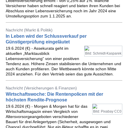
Lebensversicherung erhöht - von 0,25% auf 1%. Manche
Versicherer haben schnell reagiert und bieten ihren Kunden bei
Abschluss einer Lebensversicherung noch im Jahr 2024 eine
Umstellungsoption zum 1.1.2025 an.
Nachricht (Markt & Politik)
In Leben wird der Schlussverkauf per
Günstigerprüfung eingeläutet
19.6.2024 (€) - Assekurata geht im
aktuellen „Marktausblick
Bild: Schmidt-Kasparek
Lebensversicherung“ von einer positiven
Tendenz aus. Höhere Zinsen stabilisieren die Unternehmen und
auch Kunden profitieren. Der Wettbewerb könnte schon Mitte
2024 anziehen. Für den Vertrieb seien das gute Aussichten.
Nachricht (Versicherungen & Finanzen)
Wirtschaftswoche: Die Rentenpolicen mit der
höchsten Rendite-Prognose
19.6.2024 (€) - Morgen & Morgen hat für das
Wirtschaftsmagazin einen Vergleich von
Bild: Pixabay CC0
Altersvorsorgeangeboten verschiedener
Bauart für drei Anlegertypen (Sicherheit, ausgewogen und
Chance) durchgeführt. Nur ein Akteur schaffte es in zwei