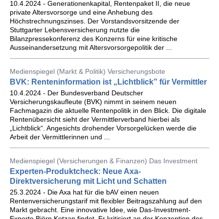
10.4.2024 - Generationenkapital, Rentenpaket II, die neue
private Altersvorsorge und eine Anhebung des
Höchstrechnungszinses. Der Vorstandsvorsitzende der
Stuttgarter Lebensversicherung nutzte die
Bilanzpressekonferenz des Konzerns für eine kritische
Ausseinandersetzung mit Altersvorsorgepolitik der ...
Medienspiegel (Markt & Politik) Versicherungsbote
BVK: Renteninformation ist „Lichtblick” für Vermittler
10.4.2024 - Der Bundesverband Deutscher
Versicherungskaufleute (BVK) nimmt in seinem neuen
Fachmagazin die aktuelle Rentenpolitik in den Blick. Die digitale
Rentenübersicht sieht der Vermittlerverband hierbei als
„Lichtblick“. Angesichts drohender Vorsorgelücken werde die
Arbeit der Vermittlerinnen und ...
Medienspiegel (Versicherungen & Finanzen) Das Investment
Experten-Produktcheck: Neue Axa-
Direktversicherung mit Licht und Schatten
25.3.2024 - Die Axa hat für die bAV einen neuen
Rentenversicherungstarif mit flexibler Beitragszahlung auf den
Markt gebracht. Eine innovative Idee, wie Das-Investment-
Experte Björn Kotzan findet. Er kritisiert an der Konzeption des