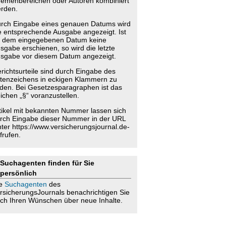
emenbereichen oder Autoren kombiniert
rden.
rch Eingabe eines genauen Datums wird
e entsprechende Ausgabe angezeigt. Ist
 dem eingegebenen Datum keine
sgabe erschienen, so wird die letzte
sgabe vor diesem Datum angezeigt.
richtsurteile sind durch Eingabe des
tenzeichens in eckigen Klammern zu
nden. Bei Gesetzesparagraphen ist das
ichen „§“ voranzustellen.
tikel mit bekannten Nummer lassen sich
rch Eingabe dieser Nummer in der URL
nter https://www.versicherungsjournal.de-
frufen.
Suchagenten finden für Sie
persönlich
ie
Suchagenten
des
rsicherungsJournals benachrichtigen Sie
ch Ihren Wünschen über neue Inhalte.