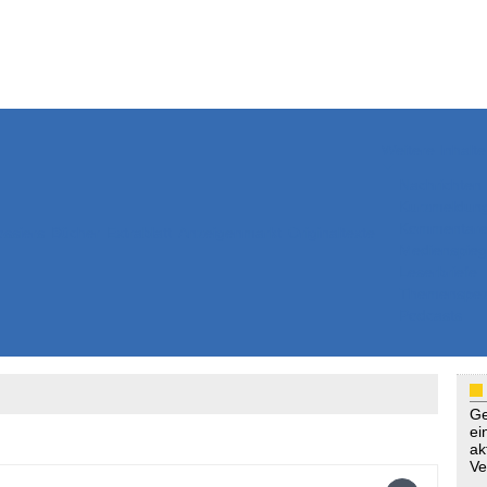
Weitere Inhalte
Nachrichten
Kurzmeldun
Kommentar
ssiers
Bücher
Extrablatt
Anzeigenmarkt
Originaltexte
Medienspieg
Leserbriefe
Themenspez
Podcasts
Ge
ei
ak
Ve