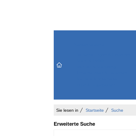
Themenbereiche
Versicherungen & Finanzen
Markt & Politik
Do
Vertrieb & Marketing
Unternehmen & Personen
Karriere & Mitarbeiter
Büro & Organisation
Sie lesen in
Startseite
Suche
Erweiterte Suche