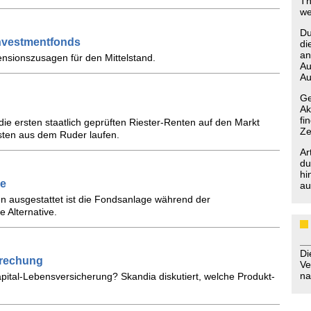
Th
we
Du
Investmentfonds
di
an
nsionszusagen für den Mittelstand.
Au
Au
Ge
Ak
fi
ie ersten staatlich geprüften Riester-Renten auf den Markt
Ze
sten aus dem Ruder laufen.
Ar
du
hi
ie
au
n ausgestattet ist die Fondsanlage während der
 Alternative.
D
prechung
Ve
na
ital-Lebensversicherung? Skandia diskutiert, welche Produkt-