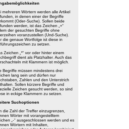
ngabemöglichkeiten
i mehreren Wörtern werden alle Artikel
funden, in denen einer der Begriffe
rkommt (Oder-Suche). Sollen beide
funden werden, ist das Zeichen „+“
dem der gesuchten Begriffe ohne
erzeihen voranzustellen (Und-Suche).
r die genaue Wortfolge ist diese in
führungszeichen zu setzen.
s Zeichen „*“ vor oder hinter einem
chbegriff dient als Platzhalter. Auch das
rschachteln mit Klammern ist möglich.
e Begriffe müssen mindestens drei
ichen lang sein und dürfen nur
chstaben, Zahlen und den Unterstrich
thalten. Sollen kürzere Begriffe und
ezielle Zeichen gesucht werden, so sind
ese in eckige Klammern zu setzen.
itere Suchoptionen
 die Zahl der Treffer einzugrenzen,
nnen Wörter mit vorangestelltem
ichen „-“ ausgeschlossen werden und es
nnen Wörtern mit Inhalten,