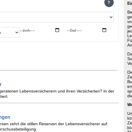
?
Ei
Be
ge
vo
ge
von:
bis:
je
Le
Fü
An
Da
Su
Ve
Di
Ze
Bu
r
en
e geratenen Lebensversicherern und ihren Versicherten? In der
sp
di
iert.
We
Um
ungen
kö
Ze
rsen zehrt die stillen Reserven der Lebensversicherer auf.
kö
rschussbeteiligung.