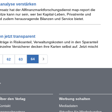
analyse verstärken
nsatz hat der Allfinanzmarktforschungsdienst map-report die
tze kann nur sein, wer bei Kapital-Leben, Privatrente und
nd zudem herausragende Bilanzen und Service bietet.
n jetzt transparent
iträge in Risikoanteil, Verwaltungskosten und in den Sparanteil
inzelne Versicherer decken ihre Karten selbst auf. Jetzt mischt
64
62
63
Über den Verlag
Werbung schalten
Kontakt
Mediadaten
Ansprechpartner
Aktuelles für Werbekunden