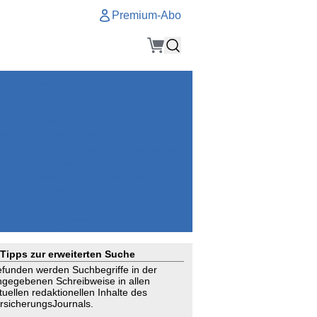
Premium-Abo
Service
Premium-Abo
Kontakt
gen
Häufige Fragen
e
VersicherungsJournal als Startseite
el
Nutzungsrechte erhalten
Mitteilung an die Redaktion
ial
Newsletter
RSS
Suchagenten
Tipps zur erweiterten Suche
funden werden Suchbegriffe in der
ngegebenen Schreibweise in allen
tuellen redaktionellen Inhalte des
rsicherungsJournals.