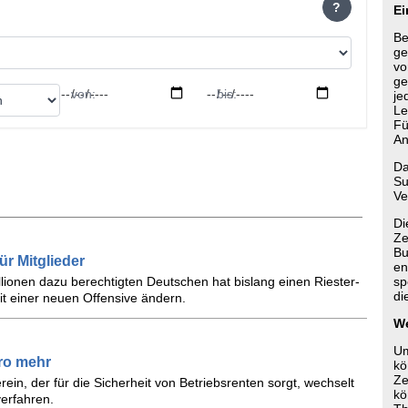
?
Ei
Be
ge
vo
ge
von:
bis:
je
Le
Fü
An
Da
Su
Ve
Di
Ze
Bu
ür Mitglieder
en
llionen dazu berechtigten Deutschen hat bislang einen Riester-
sp
di
it einer neuen Offensive ändern.
We
Um
uro mehr
kö
Ze
ein, der für die Sicherheit von Betriebsrenten sorgt, wechselt
kö
erfahren.