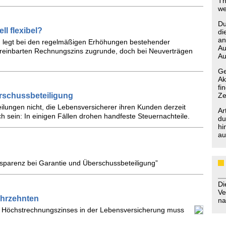
Th
we
Du
l flexibel?
di
an
g legt bei den regelmäßigen Erhöhungen bestehender
Au
ereinbarten Rechnungszins zugrunde, doch bei Neuverträgen
Au
Ge
Ak
fi
erschussbeteiligung
Ze
teilungen nicht, die Lebensversicherer ihren Kunden derzeit
Ar
sein: In einigen Fällen drohen handfeste Steuernachteile.
du
hi
au
nsparenz bei Garantie und Überschussbeteiligung”
D
Ve
ahrzehnten
na
s Höchstrechnungszinses in der Lebensversicherung muss