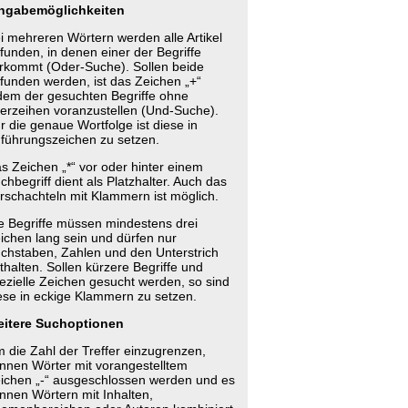
ngabemöglichkeiten
i mehreren Wörtern werden alle Artikel
funden, in denen einer der Begriffe
rkommt (Oder-Suche). Sollen beide
funden werden, ist das Zeichen „+“
dem der gesuchten Begriffe ohne
erzeihen voranzustellen (Und-Suche).
r die genaue Wortfolge ist diese in
führungszeichen zu setzen.
s Zeichen „*“ vor oder hinter einem
chbegriff dient als Platzhalter. Auch das
rschachteln mit Klammern ist möglich.
e Begriffe müssen mindestens drei
ichen lang sein und dürfen nur
chstaben, Zahlen und den Unterstrich
thalten. Sollen kürzere Begriffe und
ezielle Zeichen gesucht werden, so sind
ese in eckige Klammern zu setzen.
itere Suchoptionen
 die Zahl der Treffer einzugrenzen,
nnen Wörter mit vorangestelltem
ichen „-“ ausgeschlossen werden und es
nnen Wörtern mit Inhalten,