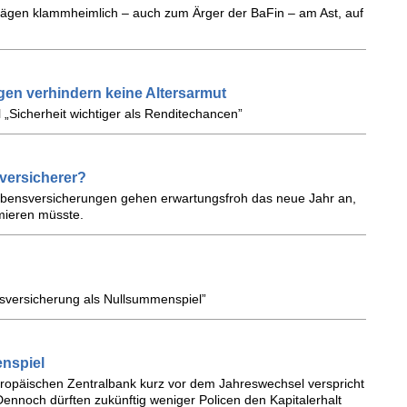
 sägen klammheimlich – auch zum Ärger der BaFin – am Ast, auf
en verhindern keine Altersarmut
„Sicherheit wichtiger als Renditechancen”
versicherer?
Lebensversicherungen gehen erwartungsfroh das neue Jahr an,
mieren müsste.
nsversicherung als Nullsummenspiel”
nspiel
uropäischen Zentralbank kurz vor dem Jahreswechsel verspricht
Dennoch dürften zukünftig weniger Policen den Kapitalerhalt