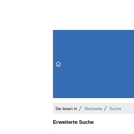
Themenbereiche
Versicherungen & Finanzen
Markt & Politik
Do
Vertrieb & Marketing
Unternehmen & Personen
Karriere & Mitarbeiter
Büro & Organisation
Sie lesen in
Startseite
Suche
Erweiterte Suche