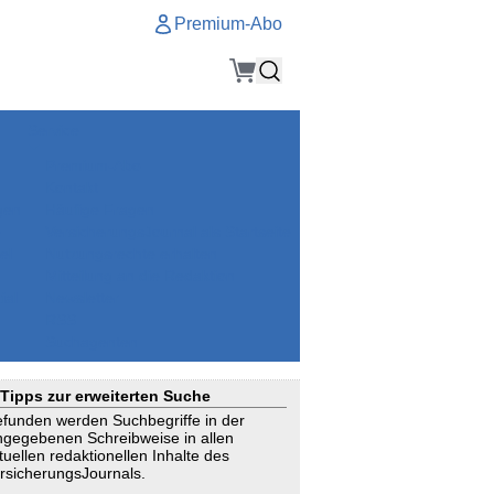
Premium-Abo
Service
Premium-Abo
Kontakt
gen
Häufige Fragen
e
VersicherungsJournal als Startseite
el
Nutzungsrechte erhalten
Mitteilung an die Redaktion
ial
Newsletter
RSS
Suchagenten
Tipps zur erweiterten Suche
funden werden Suchbegriffe in der
ngegebenen Schreibweise in allen
tuellen redaktionellen Inhalte des
rsicherungsJournals.