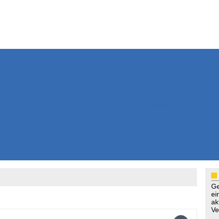
Weitere Inhalte
Nachrichten
Kurzmeldun
Kommentar
ssiers
Bücher
Extrablatt
Anzeigenmarkt
Originaltexte
Medienspieg
Leserbriefe
Themenspez
Podcasts
Ge
ei
ak
Ve