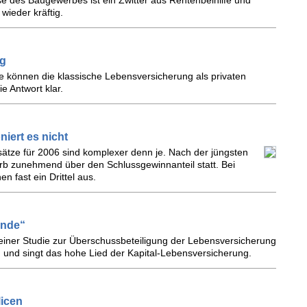
e des Baugewerbes ist ein Zwitter aus Rentenbeihilfe und
ieder kräftig.
ng
te können die klassische Lebensversicherung als privaten
e Antwort klar.
iert es nicht
sätze für 2006 sind komplexer denn je. Nach der jüngsten
rb zunehmend über den Schlussgewinnanteil statt. Bei
n fast ein Drittel aus.
ende“
 seiner Studie zur Überschussbeteiligung der Lebensversicherung
n und singt das hohe Lied der Kapital-Lebensversicherung.
licen