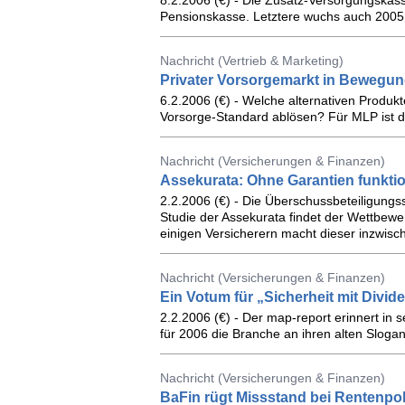
8.2.2006 (€) - Die Zusatz-Versorgungskass
Pensionskasse. Letztere wuchs auch 2005 w
Nachricht (Vertrieb & Marketing)
Privater Vorsorgemarkt in Bewegu
6.2.2006 (€) - Welche alternativen Produk
Vorsorge-Standard ablösen? Für MLP ist di
Nachricht (Versicherungen & Finanzen)
Assekurata: Ohne Garantien funktion
2.2.2006 (€) - Die Überschussbeteiligungs
Studie der Assekurata findet der Wettbewe
einigen Versicherern macht dieser inzwische
Nachricht (Versicherungen & Finanzen)
Ein Votum für „Sicherheit mit Divid
2.2.2006 (€) - Der map-report erinnert in
für 2006 die Branche an ihren alten Sloga
Nachricht (Versicherungen & Finanzen)
BaFin rügt Missstand bei Rentenpo