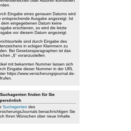
emenbereichen oder Autoren kombiniert
rden.
rch Eingabe eines genauen Datums wird
e entsprechende Ausgabe angezeigt. Ist
 dem eingegebenen Datum keine
sgabe erschienen, so wird die letzte
sgabe vor diesem Datum angezeigt.
richtsurteile sind durch Eingabe des
tenzeichens in eckigen Klammern zu
nden. Bei Gesetzesparagraphen ist das
ichen „§“ voranzustellen.
tikel mit bekannten Nummer lassen sich
rch Eingabe dieser Nummer in der URL
nter https://www.versicherungsjournal.de-
frufen.
Suchagenten finden für Sie
persönlich
ie
Suchagenten
des
rsicherungsJournals benachrichtigen Sie
ch Ihren Wünschen über neue Inhalte.