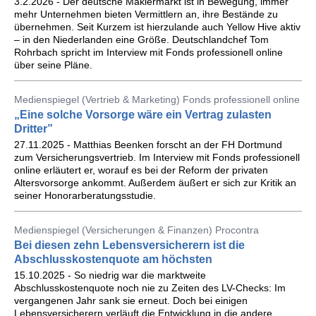
3.2.2026 - Der deutsche Maklermarkt ist in Bewegung, immer
mehr Unternehmen bieten Vermittlern an, ihre Bestände zu
übernehmen. Seit Kurzem ist hierzulande auch Yellow Hive aktiv
– in den Niederlanden eine Größe. Deutschlandchef Tom
Rohrbach spricht im Interview mit Fonds professionell online
über seine Pläne.
Medienspiegel (Vertrieb & Marketing) Fonds professionell online
„Eine solche Vorsorge wäre ein Vertrag zulasten
Dritter”
27.11.2025 - Matthias Beenken forscht an der FH Dortmund
zum Versicherungsvertrieb. Im Interview mit Fonds professionell
online erläutert er, worauf es bei der Reform der privaten
Altersvorsorge ankommt. Außerdem äußert er sich zur Kritik an
seiner Honorarberatungsstudie.
Medienspiegel (Versicherungen & Finanzen) Procontra
Bei diesen zehn Lebensversicherern ist die
Abschlusskostenquote am höchsten
15.10.2025 - So niedrig war die marktweite
Abschlusskostenquote noch nie zu Zeiten des LV-Checks: Im
vergangenen Jahr sank sie erneut. Doch bei einigen
Lebensversicherern verläuft die Entwicklung in die andere