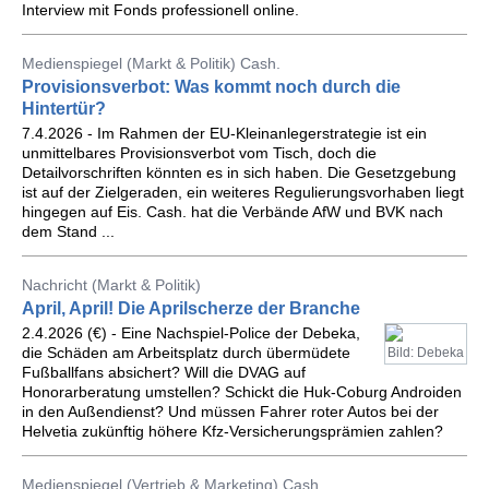
Interview mit Fonds professionell online.
Medienspiegel (Markt & Politik) Cash.
Provisionsverbot: Was kommt noch durch die
Hintertür?
7.4.2026 - Im Rahmen der EU-Kleinanlegerstrategie ist ein
unmittelbares Provisionsverbot vom Tisch, doch die
Detailvorschriften könnten es in sich haben. Die Gesetzgebung
ist auf der Zielgeraden, ein weiteres Regulierungsvorhaben liegt
hingegen auf Eis. Cash. hat die Verbände AfW und BVK nach
dem Stand ...
Nachricht (Markt & Politik)
April, April! Die Aprilscherze der Branche
2.4.2026 (€) - Eine Nachspiel-Police der Debeka,
die Schäden am Arbeitsplatz durch übermüdete
Bild: Debeka
Fußballfans absichert? Will die DVAG auf
Honorarberatung umstellen? Schickt die Huk-Coburg Androiden
in den Außendienst? Und müssen Fahrer roter Autos bei der
Helvetia zukünftig höhere Kfz-Versicherungsprämien zahlen?
Medienspiegel (Vertrieb & Marketing) Cash.