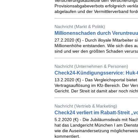
Versicherungskaufleute den Versicherung
Provisionsabgabeverbots erfolgreich verklag
abgelaufen und der Vermittlerverband for
Nachricht (Markt & Politik)
Millionenschaden durch Veruntreu
27.2.2020 (€) - Durch illoyale Mitarbeiter 
Millionenhöhe entstanden. Wie sich dies auf
sind und wer den größten Schaden verursach
Nachricht (Unternehmen & Personen)
Check24-Kündigungsservice: Huk-C
13.2.2020 (€) - Das Vergleichsportal biete
Vertragsauflösung im Kfz-Bereich. Der Ver
Gericht. Der Streit ist damit aber noch nich
Nachricht (Vertrieb & Marketing)
Check24 verliert im Rabatt-Streit „
5.2.2020 (€) - Die Jubiläumsdeals mit Nach
hat das Landgericht München I am Dienstag
wie die Auseinandersetzung möglicherweise
kommentiert.