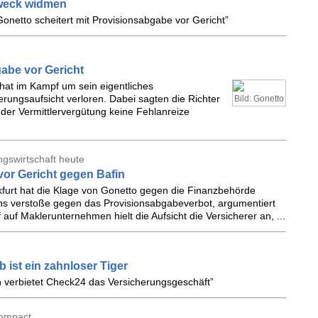
weck widmen
onetto scheitert mit Provisionsabgabe vor Gericht”
gabe vor Gericht
hat im Kampf um sein eigentliches
rungsaufsicht verloren. Dabei sagten die Richter
Bild: Gonetto
 der Vermittlervergütung keine Fehlanreize
ngswirtschaft heute
vor Gericht gegen Bafin
kfurt hat die Klage von Gonetto gegen die Finanzbehörde
s verstoße gegen das Provisionsabgabeverbot, argumentiert
f auf Maklerunternehmen hielt die Aufsicht die Versicherer an, ...
 ist ein zahnloser Tiger
n verbietet Check24 das Versicherungsgeschäft”
compact