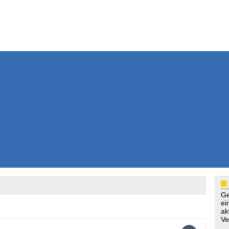
Weitere Inhalte
Nachrichten
Kurzmeldun
Kommentar
ssiers
Bücher
Extrablatt
Anzeigenmarkt
Originaltexte
Medienspieg
Leserbriefe
Themenspez
Podcasts
Ge
ei
ak
Ve