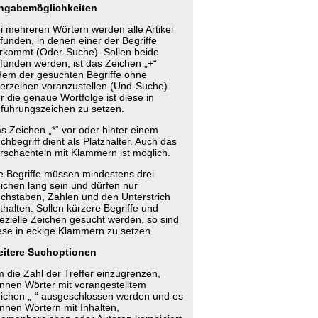
ngabemöglichkeiten
i mehreren Wörtern werden alle Artikel
funden, in denen einer der Begriffe
rkommt (Oder-Suche). Sollen beide
funden werden, ist das Zeichen „+“
dem der gesuchten Begriffe ohne
erzeihen voranzustellen (Und-Suche).
r die genaue Wortfolge ist diese in
führungszeichen zu setzen.
s Zeichen „*“ vor oder hinter einem
chbegriff dient als Platzhalter. Auch das
rschachteln mit Klammern ist möglich.
e Begriffe müssen mindestens drei
ichen lang sein und dürfen nur
chstaben, Zahlen und den Unterstrich
thalten. Sollen kürzere Begriffe und
ezielle Zeichen gesucht werden, so sind
ese in eckige Klammern zu setzen.
itere Suchoptionen
 die Zahl der Treffer einzugrenzen,
nnen Wörter mit vorangestelltem
ichen „-“ ausgeschlossen werden und es
nnen Wörtern mit Inhalten,