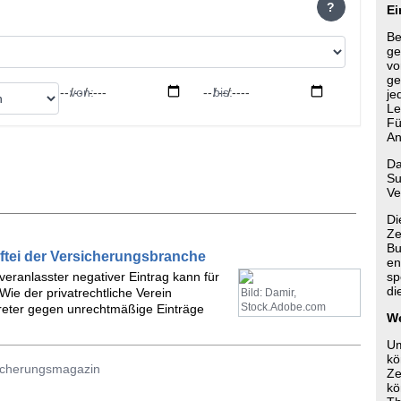
?
Ei
Be
ge
vo
ge
von:
bis:
je
Le
Fü
An
Da
Su
Ve
Di
Ze
Bu
ftei der Versicherungsbranche
en
veranlasster negativer Eintrag kann für
sp
di
ie der privatrechtliche Verein
Bild: Damir,
Stock.Adobe.com
rtreter gegen unrechtmäßige Einträge
We
Um
kö
sicherungsmagazin
Ze
kö