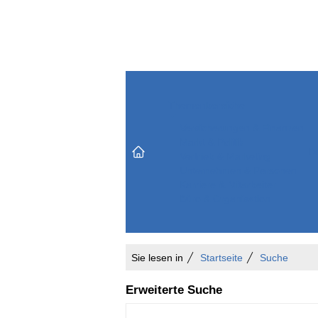
Themenbereiche
Versicherungen & Finanzen
Markt & Politik
Do
Vertrieb & Marketing
Unternehmen & Personen
Karriere & Mitarbeiter
Büro & Organisation
Sie lesen in
Startseite
Suche
Erweiterte Suche