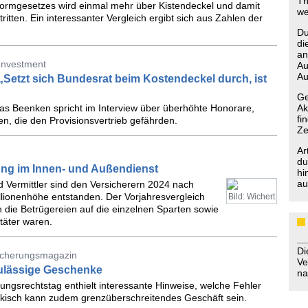
Th
eformgesetzes wird einmal mehr über Kistendeckel und damit
we
tritten. Ein interessanter Vergleich ergibt sich aus Zahlen der
Du
di
an
 Investment
Au
Au
„Setzt sich Bundesrat beim Kostendeckel durch, ist
Ge
as Beenken spricht im Interview über überhöhte Honorare,
Ak
fi
n, die den Provisionsvertrieb gefährden.
Ze
Ar
du
ng im Innen- und Außendienst
hi
au
nd Vermittler sind den Versicherern 2024 nach
llionenhöhe entstanden. Der Vorjahresvergleich
Bild: Wichert
h die Betrügereien auf die einzelnen Sparten sowie
täter waren.
D
sicherungsmagazin
Ve
zulässige Geschenke
na
ungsrechtstag enthielt interessante Hinweise, welche Fehler
isch kann zudem grenzüberschreitendes Geschäft sein.