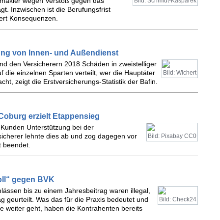
smakler wegen Verstoß gegen das
Bild: Schmidt-Kasparek
t. Inzwischen ist die Berufungsfrist
dert Konsequenzen.
ung von Innen- und Außendienst
sind den Versicherern 2018 Schäden in zweistelliger
 die einzelnen Sparten verteilt, wer die Hauptäter
Bild: Wichert
t, zeigt die Erstversicherungs-Statistik der Bafin.
oburg erzielt Etappensieg
t Kunden Unterstützung bei der
sicherer lehnte dies ab und zog dagegen vor
Bild: Pixabay CC0
t beendet.
voll“ gegen BVK
lässen bis zu einem Jahresbeitrag waren illegal,
 geurteilt. Was das für die Praxis bedeutet und
Bild: Check24
 weiter geht, haben die Kontrahenten bereits