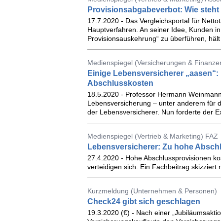
Provisionsabgabeverbot: Wie steht
17.7.2020 - Das Vergleichsportal für Nettota
Hauptverfahren. An seiner Idee, Kunden in 
Provisionsauskehrung“ zu überführen, hält 
Medienspiegel (Versicherungen & Finanze
Einige Lebensversicherer „aasen“: 
Abschlusskosten
18.5.2020 - Professor Hermann Weinmann g
Lebensversicherung – unter anderem für da
der Lebensversicherer. Nun forderte der Exp
Medienspiegel (Vertrieb & Marketing) FAZ
Lebensversicherer: Zu hohe Absch
27.4.2020 - Hohe Abschlussprovisionen ko
verteidigen sich. Ein Fachbeitrag skizziert
Kurzmeldung (Unternehmen & Personen)
Check24 gibt sich geschlagen
19.3.2020 (€) - Nach einer „Jubiläumsakt