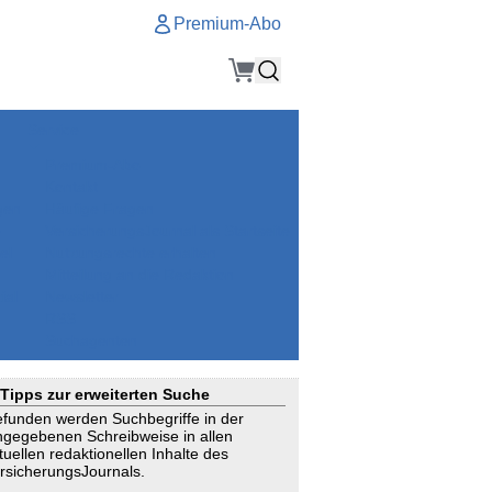
Premium-Abo
Service
Premium-Abo
Kontakt
gen
Häufige Fragen
e
VersicherungsJournal als Startseite
el
Nutzungsrechte erhalten
Mitteilung an die Redaktion
ial
Newsletter
RSS
Suchagenten
Tipps zur erweiterten Suche
funden werden Suchbegriffe in der
ngegebenen Schreibweise in allen
tuellen redaktionellen Inhalte des
rsicherungsJournals.