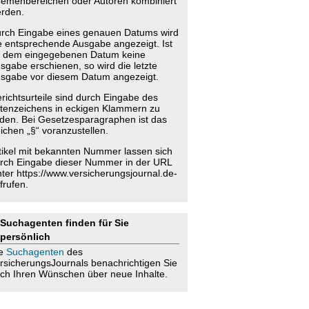
emenbereichen oder Autoren kombiniert
rden.
rch Eingabe eines genauen Datums wird
e entsprechende Ausgabe angezeigt. Ist
 dem eingegebenen Datum keine
sgabe erschienen, so wird die letzte
sgabe vor diesem Datum angezeigt.
richtsurteile sind durch Eingabe des
tenzeichens in eckigen Klammern zu
nden. Bei Gesetzesparagraphen ist das
ichen „§“ voranzustellen.
tikel mit bekannten Nummer lassen sich
rch Eingabe dieser Nummer in der URL
nter https://www.versicherungsjournal.de-
frufen.
Suchagenten finden für Sie
persönlich
ie
Suchagenten
des
rsicherungsJournals benachrichtigen Sie
ch Ihren Wünschen über neue Inhalte.