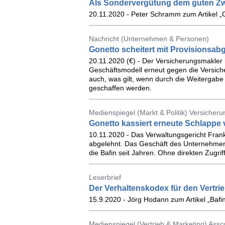
Als Sondervergütung dem guten Z
20.11.2020 - Peter Schramm zum Artikel „G
Nachricht (Unternehmen & Personen)
Gonetto scheitert mit Provisionsab
20.11.2020 (€) - Der Versicherungsmakler 
Geschäftsmodell erneut gegen die Versiche
auch, was gilt, wenn durch die Weitergabe
geschaffen werden.
Medienspiegel (Markt & Politik) Versicheru
Gonetto kassiert erneute Schlappe 
10.11.2020 - Das Verwaltungsgericht Fran
abgelehnt. Das Geschäft des Unternehmen
die Bafin seit Jahren. Ohne direkten Zugrif
Leserbrief
Der Verhaltenskodex für den Vertrieb
15.9.2020 - Jörg Hodann zum Artikel „Bafi
Medienspiegel (Vertrieb & Marketing) Ass