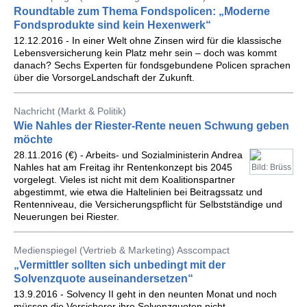
Roundtable zum Thema Fondspolicen: „Moderne
Fondsprodukte sind kein Hexenwerk“
12.12.2016 - In einer Welt ohne Zinsen wird für die klassische
Lebensversicherung kein Platz mehr sein – doch was kommt
danach? Sechs Experten für fondsgebundene Policen sprachen
über die Vorsorge­Landschaft der Zukunft.
Nachricht (Markt & Politik)
Wie Nahles der Riester-Rente neuen Schwung geben
möchte
28.11.2016 (€) - Arbeits- und Sozialministerin Andrea
Nahles hat am Freitag ihr Rentenkonzept bis 2045
Bild: Brüss
vorgelegt. Vieles ist nicht mit dem Koalitionspartner
abgestimmt, wie etwa die Haltelinien bei Beitragssatz und
Rentenniveau, die Versicherungspflicht für Selbstständige und
Neuerungen bei Riester.
Medienspiegel (Vertrieb & Marketing) Asscompact
„Vermittler sollten sich unbedingt mit der
Solvenzquote auseinandersetzen“
13.9.2016 - Solvency II geht in den neunten Monat und noch
müssen die Versicherer ihre Solvenzquoten nicht