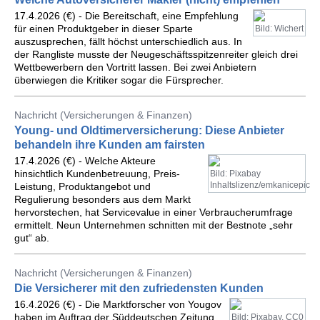
17.4.2026 (€) - Die Bereitschaft, eine Empfehlung
für einen Produktgeber in dieser Sparte
Bild: Wichert
auszusprechen, fällt höchst unterschiedlich aus. In
der Rangliste musste der Neugeschäftsspitzenreiter gleich drei
Wettbewerbern den Vortritt lassen. Bei zwei Anbietern
überwiegen die Kritiker sogar die Fürsprecher.
Nachricht (Versicherungen & Finanzen)
Young- und Oldtimerversicherung: Diese Anbieter
behandeln ihre Kunden am fairsten
17.4.2026 (€) - Welche Akteure
hinsichtlich Kundenbetreuung, Preis-
Bild: Pixabay
Inhaltslizenz/emkanicepic
Leistung, Produktangebot und
Regulierung besonders aus dem Markt
hervorstechen, hat Servicevalue in einer Verbraucherumfrage
ermittelt. Neun Unternehmen schnitten mit der Bestnote „sehr
gut“ ab.
Nachricht (Versicherungen & Finanzen)
Die Versicherer mit den zufriedensten Kunden
16.4.2026 (€) - Die Marktforscher von Yougov
haben im Auftrag der Süddeutschen Zeitung
Bild: Pixabay, CC0