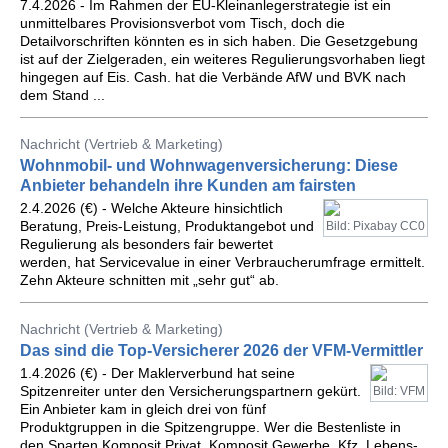
7.4.2026 - Im Rahmen der EU-Kleinanlegerstrategie ist ein
unmittelbares Provisionsverbot vom Tisch, doch die
Detailvorschriften könnten es in sich haben. Die Gesetzgebung
ist auf der Zielgeraden, ein weiteres Regulierungsvorhaben liegt
hingegen auf Eis. Cash. hat die Verbände AfW und BVK nach
dem Stand ...
Nachricht (Vertrieb & Marketing)
Wohnmobil- und Wohnwagenversicherung: Diese
Anbieter behandeln ihre Kunden am fairsten
2.4.2026 (€) - Welche Akteure hinsichtlich
Beratung, Preis-Leistung, Produktangebot und
Bild: Pixabay CC0
Regulierung als besonders fair bewertet
werden, hat Servicevalue in einer Verbraucherumfrage ermittelt.
Zehn Akteure schnitten mit „sehr gut“ ab.
Nachricht (Vertrieb & Marketing)
Das sind die Top-Versicherer 2026 der VFM-Vermittler
1.4.2026 (€) - Der Maklerverbund hat seine
Spitzenreiter unter den Versicherungspartnern gekürt.
Bild: VFM
Ein Anbieter kam in gleich drei von fünf
Produktgruppen in die Spitzengruppe. Wer die Bestenliste in
den Sparten Komposit Privat, Komposit Gewerbe, Kfz, Lebens-