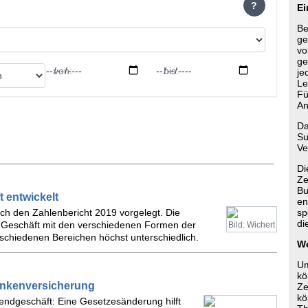
?
Ei
Be
ge
vo
ge
von:
bis:
je
Le
Fü
An
Da
Su
Ve
Di
Ze
Bu
 entwickelt
en
ich den Zahlenbericht 2019 vorgelegt. Die
sp
di
as Geschäft mit den verschiedenen Formen der
Bild: Wichert
rschiedenen Bereichen höchst unterschiedlich.
We
Um
kö
rankenversicherung
Ze
kö
sendgeschäft: Eine Gesetzesänderung hilft