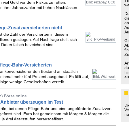
Th
 viel Geld vor dem Fiskus zu retten.
Bild: Pixabay, CC0
we
n ihre Jahreszahler mit hohen Nachlässen.
Du
di
an
Au
ege-Zusatzversicherten nicht
Au
 die Zahl der Versicherten in diesem
ionen gestiegen. Auf Nachfrage stellt sich
Bild: PKV-Verband
Ge
n Daten falsch bezeichnet sind.
Ak
fi
Ze
Ar
flege-Bahr-Versicherten
du
rankenversicherer den Bestand an staatlich
hi
einmal mehr fünf Prozent ausgebaut. Es fällt auf,
Bild: Wichwert
au
nige wenige Gesellschaften verteilt.
) Börse online
 Anbieter überzeugen im Test
D
rife, bei denen Pflege-­Bahr und eine ungeförderte Zusatzver­
Ve
efasst sind. Euro hat gemein­sam mit Morgen & Morgen die
na
e drei Altersstufen herausgefiltert.