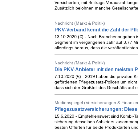
Versicherten, mit Beitrags-Vorauszahlungen
Zusätzlich belohnen manche Gesellschafte
Nachricht (Markt & Politik)
PKV-Verband kennt die Zahl der Pfl
13.10.2020 (€) - Nach Branchenangaben ist
Segment im vergangenen Jahr auf 3,77 Mill
allerdings heraus, dass die veröffentlichte
Nachricht (Markt & Politik)
Die PKV-Anbieter mit den meisten P
7.10.2020 (€) - 2019 haben die privaten K
geförderten Pflegezusatz-Policen um nicht 
dass sich der Großteil des Geschäfts auf ei
Medienspiegel (Versicherungen & Finanzen
Pflegezusatzversicherungen: Diese
15.6.2020 - Empfehlenswert sind Kombi­-Ta
sicherung desselben Anbieters zusam­meng
besten Offerten für beide Produktarten und j