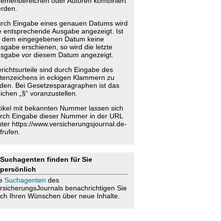
emenbereichen oder Autoren kombiniert
rden.
rch Eingabe eines genauen Datums wird
e entsprechende Ausgabe angezeigt. Ist
 dem eingegebenen Datum keine
sgabe erschienen, so wird die letzte
sgabe vor diesem Datum angezeigt.
richtsurteile sind durch Eingabe des
tenzeichens in eckigen Klammern zu
nden. Bei Gesetzesparagraphen ist das
ichen „§“ voranzustellen.
tikel mit bekannten Nummer lassen sich
rch Eingabe dieser Nummer in der URL
nter https://www.versicherungsjournal.de-
frufen.
Suchagenten finden für Sie
persönlich
ie
Suchagenten
des
rsicherungsJournals benachrichtigen Sie
ch Ihren Wünschen über neue Inhalte.