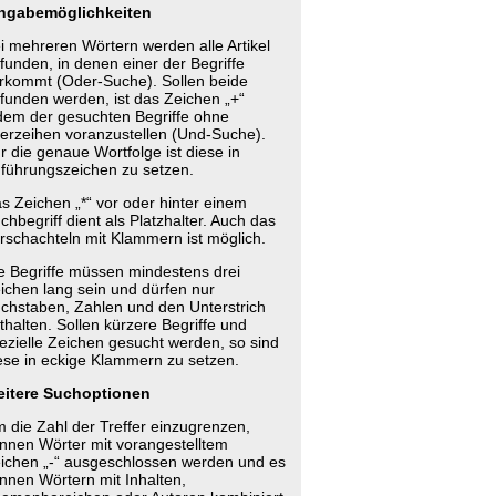
ngabemöglichkeiten
i mehreren Wörtern werden alle Artikel
funden, in denen einer der Begriffe
rkommt (Oder-Suche). Sollen beide
funden werden, ist das Zeichen „+“
dem der gesuchten Begriffe ohne
erzeihen voranzustellen (Und-Suche).
r die genaue Wortfolge ist diese in
führungszeichen zu setzen.
s Zeichen „*“ vor oder hinter einem
chbegriff dient als Platzhalter. Auch das
rschachteln mit Klammern ist möglich.
e Begriffe müssen mindestens drei
ichen lang sein und dürfen nur
chstaben, Zahlen und den Unterstrich
thalten. Sollen kürzere Begriffe und
ezielle Zeichen gesucht werden, so sind
ese in eckige Klammern zu setzen.
itere Suchoptionen
 die Zahl der Treffer einzugrenzen,
nnen Wörter mit vorangestelltem
ichen „-“ ausgeschlossen werden und es
nnen Wörtern mit Inhalten,