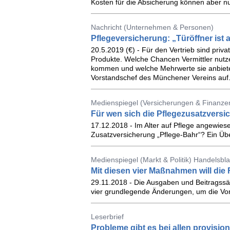
Kosten für die Absicherung können aber n
Nachricht (Unternehmen & Personen)
Pflegeversicherung: „Türöffner ist
20.5.2019 (€) - Für den Vertrieb sind priv
Produkte. Welche Chancen Vermittler nutze
kommen und welche Mehrwerte sie anbieten
Vorstandschef des Münchener Vereins auf
Medienspiegel (Versicherungen & Finanzen
Für wen sich die Pflegezusatzversic
17.12.2018 - Im Alter auf Pflege angewiesen
Zusatzversicherung „Pflege-Bahr“? Ein Übe
Medienspiegel (Markt & Politik) Handelsbla
Mit diesen vier Maßnahmen will di
29.11.2018 - Die Ausgaben und Beitragssät
vier grundlegende Änderungen, um die Vor
Leserbrief
Probleme gibt es bei allen provisi