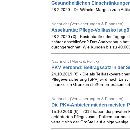
Gesundheitlichen Einschränkungen 
28.2.2020 - Dr. Wilhelm Margula zum Artikel
Nachricht (Versicherungen & Finanzen)
Assekurata: Pflege-Vollkasko ist gü
28.2.2020 (€) - Kostentarife oder Tagegel
später abschließen? Das Analysehaus hat d
durchgerechnet. Wie Kunden bis zu 40.00
Nachricht (Markt & Politik)
PKV-Verband: Beitragssatz in der SP
24.10.2019 (€) - Die als Teilkaskoversiche
Pflegeversicherung (SPV) wird nach Einsc
finanziellen Grenzen stoßen. Er präsentie
Nachricht (Versicherungen & Finanzen)
Die PKV-Anbieter mit den meisten P
15.10.2019 (€) - 2018 haben die privaten 
geförderten Pflegezusatz-Policen nur noch
verteilt sich der Großteil auf einige wenige