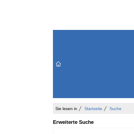
Themenbereiche
Versicherungen & Finanzen
Markt & Politik
Do
Vertrieb & Marketing
Unternehmen & Personen
Karriere & Mitarbeiter
Büro & Organisation
Sie lesen in
Startseite
Suche
Erweiterte Suche