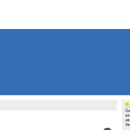
Weitere Inhalte
Nachrichten
Kurzmeldun
Kommentar
ssiers
Bücher
Extrablatt
Anzeigenmarkt
Originaltexte
Medienspieg
Leserbriefe
Themenspez
Podcasts
Ge
ei
ak
Ve