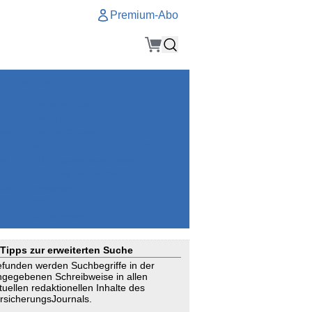
Premium-Abo
Service
Premium-Abo
Kontakt
gen
Häufige Fragen
e
VersicherungsJournal als Startseite
el
Nutzungsrechte erhalten
Mitteilung an die Redaktion
ial
Newsletter
RSS
Suchagenten
Tipps zur erweiterten Suche
funden werden Suchbegriffe in der
ngegebenen Schreibweise in allen
tuellen redaktionellen Inhalte des
rsicherungsJournals.