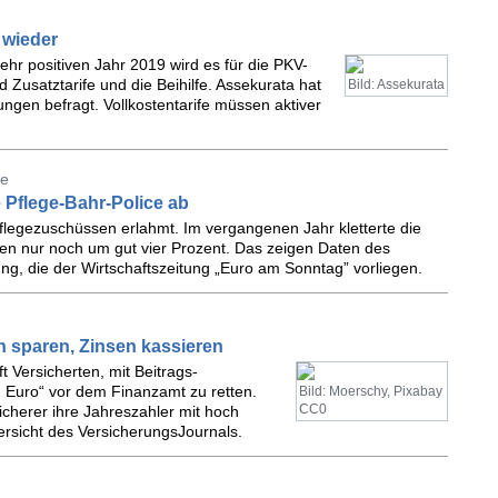
 wieder
ehr positiven Jahr 2019 wird es für die PKV-
d Zusatztarife und die Beihilfe. Assekurata hat
Bild: Assekurata
gen befragt. Vollkostentarife müssen aktiver
ne
 Pflege-Bahr-Police ab
Pflegezuschüssen erlahmt. Im vergangenen Jahr kletterte die
en nur noch um gut vier Prozent. Das zeigen Daten des
g, die der Wirtschaftszeitung „Euro am Sonntag” vorliegen.
 sparen, Zinsen kassieren
t Versicherten, mit Beitrags-
Euro“ vor dem Finanzamt zu retten.
Bild: Moerschy, Pixabay
CC0
herer ihre Jahreszahler mit hoch
ersicht des VersicherungsJournals.