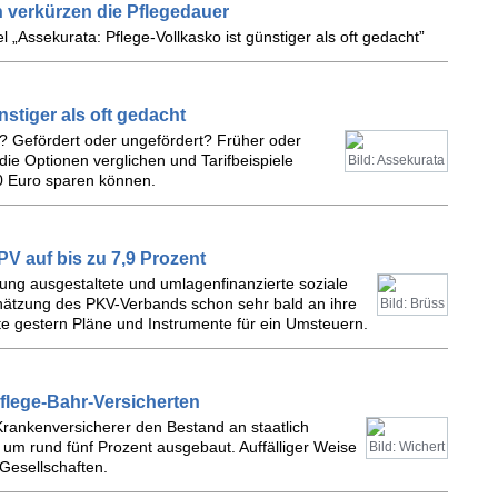
verkürzen die Pflegedauer
 „Assekurata: Pflege-Vollkasko ist günstiger als oft gedacht”
nstiger als oft gedacht
d? Gefördert oder ungefördert? Früher oder
ie Optionen verglichen und Tarifbeispiele
Bild: Assekurata
0 Euro sparen können.
V auf bis zu 7,9 Prozent
rung ausgestaltete und umlagenfinanzierte soziale
hätzung des PKV-Verbands schon sehr bald an ihre
Bild: Brüss
rte gestern Pläne und Instrumente für ein Umsteuern.
flege-Bahr-Versicherten
Krankenversicherer den Bestand an staatlich
 um rund fünf Prozent ausgebaut. Auffälliger Weise
Bild: Wichert
 Gesellschaften.