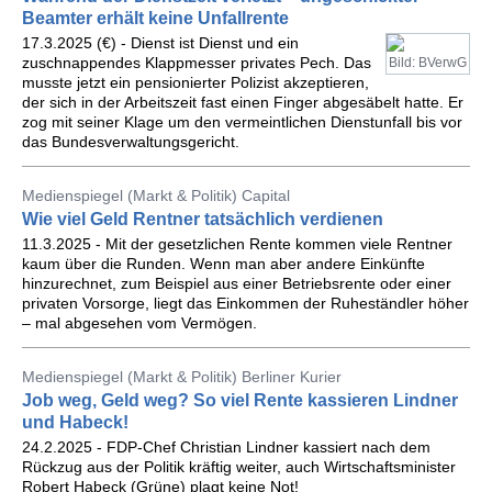
Beamter erhält keine Unfallrente
17.3.2025 (€) - Dienst ist Dienst und ein
zuschnappendes Klappmesser privates Pech. Das
Bild: BVerwG
musste jetzt ein pensionierter Polizist akzeptieren,
der sich in der Arbeitszeit fast einen Finger abgesäbelt hatte. Er
zog mit seiner Klage um den vermeintlichen Dienstunfall bis vor
das Bundesverwaltungsgericht.
Medienspiegel (Markt & Politik) Capital
Wie viel Geld Rentner tatsächlich verdienen
11.3.2025 - Mit der gesetzlichen Rente kommen viele Rentner
kaum über die Runden. Wenn man aber andere Einkünfte
hinzurechnet, zum Beispiel aus einer Betriebsrente oder einer
privaten Vorsorge, liegt das Einkommen der Ruheständler höher
– mal abgesehen vom Vermögen.
Medienspiegel (Markt & Politik) Berliner Kurier
Job weg, Geld weg? So viel Rente kassieren Lindner
und Habeck!
24.2.2025 - FDP-Chef Christian Lindner kassiert nach dem
Rückzug aus der Politik kräftig weiter, auch Wirtschaftsminister
Robert Habeck (Grüne) plagt keine Not!