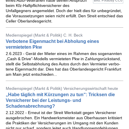
eines Auto-Veteranen hatte seinen Anspruch
Bild: Pixabay CC0
beim Kfz-Haftpflichtversicherer des
Unfallgegners angemeldet. Doch der hielt dies für unbegründet,
die Voraussetzungen seien nicht erfüllt. Den Streit entschied das
Celler Oberlandesgericht.
Medienspiegel (Markt & Politik) C. H. Beck
Verbotene Eigenmacht bei Abholung eines
vermieteten Pkw
2.6.2023 - Gerät der Mie­ter eines im Rah­men des so­ge­nann­ten
„Cash & Drive”-Mo­dells ver­mie­te­ten Pkw in Zah­lungs­rück­stand,
stellt die Selbst­ab­ho­lung des Autos durch den Ver­mie­ter ver­bo­
te­ne Ei­gen­macht dar. Dies hat das Ober­lan­des­ge­richt Frank­furt
am Main jetzt ent­schie­den...
Medienspiegel (Markt & Politik) Versicherungswirtschaft heute
„Habe täglich mit Kürzungen zu tun“: Tricksen die
Versicherer bei der Leistungs- und
Schadenabrechnung?
2.12.2022 - Erneut ist der Streit Werkstatt gegen Versicherer
ausgebrochen. Ein Handwerksmeister aus Oberhausen kritisiert
die Praktiken der Versicherungen im Umgang mit den Kunden
nicht nur scharf, sondern leitet auch Handlungsempfehlungen