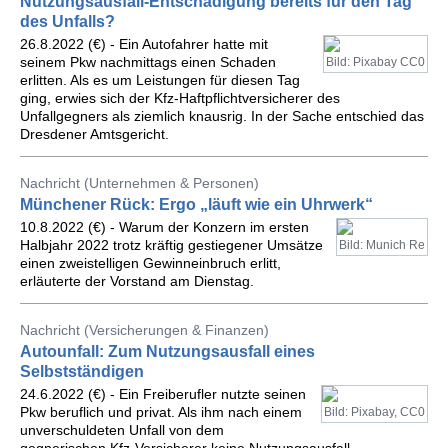
Nutzungsausfall-Entschädigung bereits für den Tag
des Unfalls?
26.8.2022 (€) - Ein Autofahrer hatte mit
seinem Pkw nachmittags einen Schaden
Bild: Pixabay CC0
erlitten. Als es um Leistungen für diesen Tag
ging, erwies sich der Kfz-Haftpflichtversicherer des
Unfallgegners als ziemlich knausrig. In der Sache entschied das
Dresdener Amtsgericht.
Nachricht (Unternehmen & Personen)
Münchener Rück: Ergo „läuft wie ein Uhrwerk“
10.8.2022 (€) - Warum der Konzern im ersten
Halbjahr 2022 trotz kräftig gestiegener Umsätze
Bild: Munich Re
einen zweistelligen Gewinneinbruch erlitt,
erläuterte der Vorstand am Dienstag.
Nachricht (Versicherungen & Finanzen)
Autounfall: Zum Nutzungsausfall eines
Selbstständigen
24.6.2022 (€) - Ein Freiberufler nutzte seinen
Pkw beruflich und privat. Als ihm nach einem
Bild: Pixabay, CC0
unverschuldeten Unfall von dem