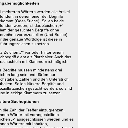
ngabemöglichkeiten
i mehreren Wörtern werden alle Artikel
funden, in denen einer der Begriffe
rkommt (Oder-Suche). Sollen beide
funden werden, ist das Zeichen „+“
dem der gesuchten Begriffe ohne
erzeihen voranzustellen (Und-Suche).
r die genaue Wortfolge ist diese in
führungszeichen zu setzen.
s Zeichen „*“ vor oder hinter einem
chbegriff dient als Platzhalter. Auch das
rschachteln mit Klammern ist möglich.
e Begriffe müssen mindestens drei
ichen lang sein und dürfen nur
chstaben, Zahlen und den Unterstrich
thalten. Sollen kürzere Begriffe und
ezielle Zeichen gesucht werden, so sind
ese in eckige Klammern zu setzen.
itere Suchoptionen
 die Zahl der Treffer einzugrenzen,
nnen Wörter mit vorangestelltem
ichen „-“ ausgeschlossen werden und es
nnen Wörtern mit Inhalten,