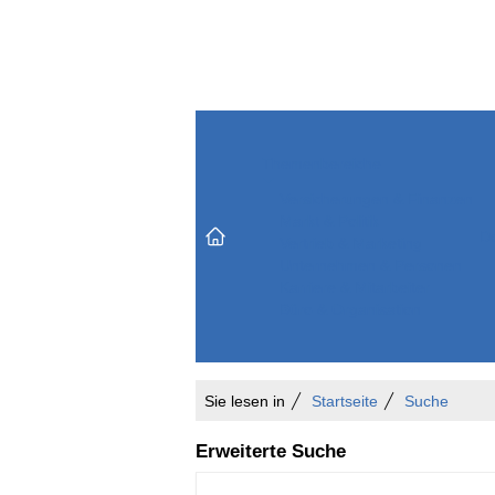
Themenbereiche
Versicherungen & Finanzen
Markt & Politik
Do
Vertrieb & Marketing
Unternehmen & Personen
Karriere & Mitarbeiter
Büro & Organisation
Sie lesen in
Startseite
Suche
Erweiterte Suche