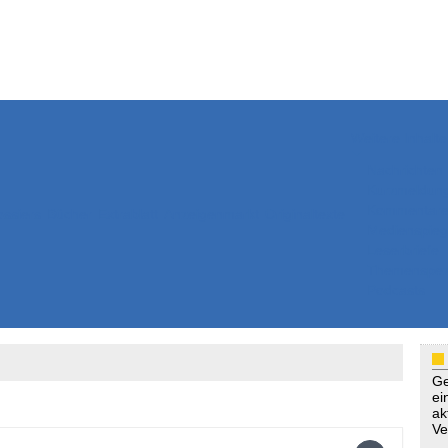
Weitere Inhalte
Nachrichten
Kurzmeldun
Kommentar
ssiers
Bücher
Extrablatt
Anzeigenmarkt
Originaltexte
Medienspieg
Leserbriefe
Themenspez
Podcasts
Ge
ei
ak
Ve