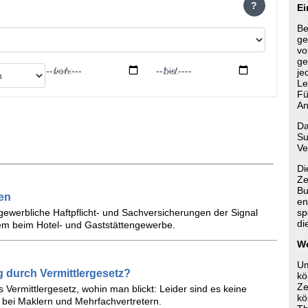
?
Ei
Be
ge
vo
ge
von:
bis:
je
Le
Fü
An
Da
Su
Ve
Di
Ze
Bu
en
en
r gewerbliche Haftpflicht- und Sachversicherungen der Signal
sp
di
em beim Hotel- und Gaststättengewerbe.
We
Um
 durch Vermittlergesetz?
kö
Ze
Vermittlergesetz, wohin man blickt: Leider sind es keine
kö
 bei Maklern und Mehrfachvertretern.