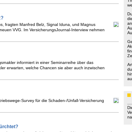
Th
we
Du
z?
di
an
us, fragten Manfred Belz, Signal Iduna, und Magnus
Au
m neuen VVG. Im VersicherungsJournal-Interview nehmen
Au
Ge
Ak
fi
Ze
ngsmakler informiert in einer Seminarreihe über das
Ar
kler erwarten, welche Chancen sie aber auch inzwischen
du
hi
au
rtriebswege-Survey für die Schaden-/Unfall-Versicherung
D
Ve
na
ürchtet?