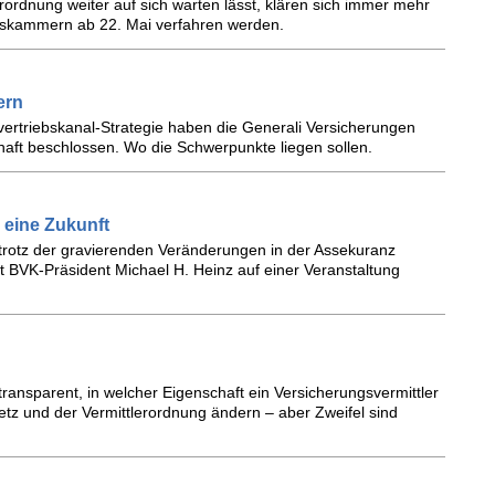
rordnung weiter auf sich warten lässt, klären sich immer mehr
elskammern ab 22. Mai verfahren werden.
ern
ertriebskanal-Strategie haben die Generali Versicherungen
haft beschlossen. Wo die Schwerpunkte liegen sollen.
 eine Zukunft
trotz der gravierenden Veränderungen in der Assekuranz
t BVK-Präsident Michael H. Heinz auf einer Veranstaltung
 transparent, in welcher Eigenschaft ein Versicherungsvermittler
esetz und der Vermittlerordnung ändern – aber Zweifel sind