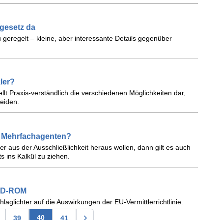
rgesetz da
geregelt – kleine, aber interessante Details gegenüber
ler?
tellt Praxis-verständlich die verschiedenen Möglichkeiten dar,
eiden.
ür Mehrfachagenten?
r aus der Ausschließlichkeit heraus wollen, dann gilt es auch
 ins Kalkül zu ziehen.
 CD-ROM
hlaglichter auf die Auswirkungen der EU-Vermittlerrichtlinie.
40
39
41