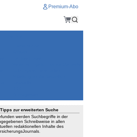
Premium-Abo
Service
Premium-Abo
Kontakt
gen
Häufige Fragen
e
VersicherungsJournal als Startseite
el
Nutzungsrechte erhalten
Mitteilung an die Redaktion
ial
Newsletter
RSS
Suchagenten
Tipps zur erweiterten Suche
funden werden Suchbegriffe in der
ngegebenen Schreibweise in allen
tuellen redaktionellen Inhalte des
rsicherungsJournals.