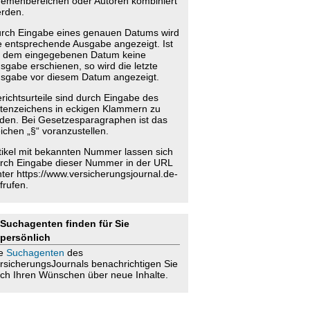
emenbereichen oder Autoren kombiniert
rden.
rch Eingabe eines genauen Datums wird
e entsprechende Ausgabe angezeigt. Ist
 dem eingegebenen Datum keine
sgabe erschienen, so wird die letzte
sgabe vor diesem Datum angezeigt.
richtsurteile sind durch Eingabe des
tenzeichens in eckigen Klammern zu
nden. Bei Gesetzesparagraphen ist das
ichen „§“ voranzustellen.
tikel mit bekannten Nummer lassen sich
rch Eingabe dieser Nummer in der URL
nter https://www.versicherungsjournal.de-
frufen.
Suchagenten finden für Sie
persönlich
ie
Suchagenten
des
rsicherungsJournals benachrichtigen Sie
ch Ihren Wünschen über neue Inhalte.