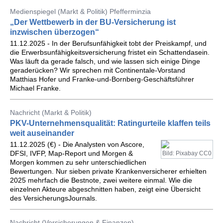
Medienspiegel (Markt & Politik) Pfefferminzia
„Der Wettbewerb in der BU-Versicherung ist
inzwischen überzogen“
11.12.2025 - In der Berufsunfähigkeit tobt der Preiskampf, und
die Erwerbsunfähigkeitsversicherung fristet ein Schattendasein.
Was läuft da gerade falsch, und wie lassen sich einige Dinge
geraderücken? Wir sprechen mit Continentale-Vorstand
Matthias Hofer und Franke-und-Bornberg-Geschäftsführer
Michael Franke.
Nachricht (Markt & Politik)
PKV-Unternehmensqualität: Ratingurteile klaffen teils
weit auseinander
11.12.2025 (€) - Die Analysten von Ascore,
DFSI, IVFP, Map-Report und Morgen &
Bild: Pixabay CC0
Morgen kommen zu sehr unterschiedlichen
Bewertungen. Nur sieben private Krankenversicherer erhielten
2025 mehrfach die Bestnote, zwei weitere einmal. Wie die
einzelnen Akteure abgeschnitten haben, zeigt eine Übersicht
des VersicherungsJournals.
Nachricht (Versicherungen & Finanzen)