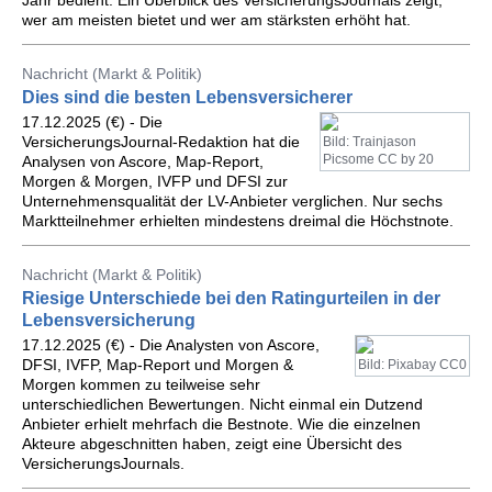
Jahr bedient. Ein Überblick des VersicherungsJournals zeigt,
wer am meisten bietet und wer am stärksten erhöht hat.
Nachricht (Markt & Politik)
Dies sind die besten Lebensversicherer
17.12.2025 (€) - Die
VersicherungsJournal-Redaktion hat die
Bild: Trainjason
Picsome CC by 20
Analysen von Ascore, Map-Report,
Morgen & Morgen, IVFP und DFSI zur
Unternehmensqualität der LV-Anbieter verglichen. Nur sechs
Marktteilnehmer erhielten mindestens dreimal die Höchstnote.
Nachricht (Markt & Politik)
Riesige Unterschiede bei den Ratingurteilen in der
Lebensversicherung
17.12.2025 (€) - Die Analysten von Ascore,
DFSI, IVFP, Map-Report und Morgen &
Bild: Pixabay CC0
Morgen kommen zu teilweise sehr
unterschiedlichen Bewertungen. Nicht einmal ein Dutzend
Anbieter erhielt mehrfach die Bestnote. Wie die einzelnen
Akteure abgeschnitten haben, zeigt eine Übersicht des
VersicherungsJournals.