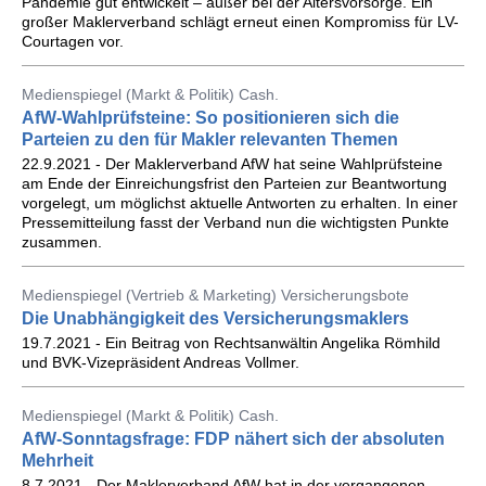
Pandemie gut entwickelt – außer bei der Altersvorsorge. Ein
großer Maklerverband schlägt erneut einen Kompromiss für LV-
Courtagen vor.
Medienspiegel (Markt & Politik) Cash.
AfW-Wahlprüfsteine: So positionieren sich die
Parteien zu den für Makler relevanten Themen
22.9.2021 - Der Maklerverband AfW hat seine Wahlprüfsteine
am Ende der Einreichungsfrist den Parteien zur Beantwortung
vorgelegt, um möglichst aktuelle Antworten zu erhalten. In einer
Pressemitteilung fasst der Verband nun die wichtigsten Punkte
zusammen.
Medienspiegel (Vertrieb & Marketing) Versicherungsbote
Die Unabhängigkeit des Versicherungsmaklers
19.7.2021 - Ein Beitrag von Rechtsanwältin Angelika Römhild
und BVK-Vizepräsident Andreas Vollmer.
Medienspiegel (Markt & Politik) Cash.
AfW-Sonntagsfrage: FDP nähert sich der absoluten
Mehrheit
8.7.2021 - Der Maklerverband AfW hat in der vergangenen