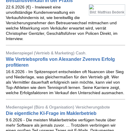
Bestandsverkauf in der Praxis
22.6.2026 (€) - Inwieweit eine
unvollständige Kundenverwaltung ein
Bild: Matthias Bedenk
Verkaufshindernis ist, wie bereitwillig die
Versicherungsnehmer den Betreuerwechsel mitmachen und
welche Mitwirkung vom Verkäufer erwartet wird, verrät
Christopher Gentzler, Geschäftsführer von Policen Direkt, im
Interview.
Medienspiegel (Vertrieb & Marketing) Cash.
Wie Vertriebsprofis von Alexander Zverevs Erfolg
profitieren
16.6.2026 - Im Spitzensport entscheiden oft Nuancen über Sieg
und Niederlage, was gleichermaßen für den Vertrieb gilt. Wer
als Vermittler dauerhaft erfolgreich sein möchte, kann viel von
Top-Athleten wie dem Tennisprofi lernen. Seine Karriere zeigt,
welche Erfolgsfaktoren im Verkauf den Unterschied ausmachen.
Medienspiegel (Büro & Organisation) Versicherungsbote
Die eigentliche KI-Frage im Maklerbetrieb
9.6.2026 - Die meisten Maklerbetriebe verfügen heute über
mehr Software als jemals zuvor. ... Trotzdem verbringen wir
einen großen Teil unseres Tages mit E-Mails, Dokumenten,