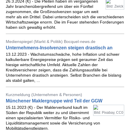
26.3.2024 (€) - Die Pleiten haben im vergangenen
Jahr branchenübergreifend um über ein Fünftel
Bild: Zwick
zugenommen, die Großinsolvenzen sogar um weit
mehr als ein Drittel. Dabei unterscheiden sich die verschiedenen
Wirtschaftszweige enorm. Die im Feuer stehenden Forderungen
haben sich gewaltig erhöht.
Medienspiegel (Markt & Politik) Bocquel-news.de
Unternehmens-Insolvenzen steigen drastisch an
13.12.2023 - Wachstumsschwäche, hohe Inflation und schwer
kalkulierbare Energiepreise prägen seit geraumer Zeit das
hiesige wirtschaftliche Umfeld. Aktuelle Zahlen der
Kreditversicherer zeigen, dass die Zahlungsausfälle bei
Unternehmen drastisch ansteigen. Selbst Branchen die bislang
als stabil galten, ...
Kurzmeldung (Unternehmen & Personen)
Münchener Maklergruppe wird Teil der GGW
15.11.2023 (€) - Der Maklerverbund kauft im
Süden der Republik weiter zu und übernimmt
Bild: Pixabay, CC0
einen spezialisierten Vermittler für Risiko- und
Liquiditätsmanagement sowie die Versicherung von
Mobilitätsdienstleistern.