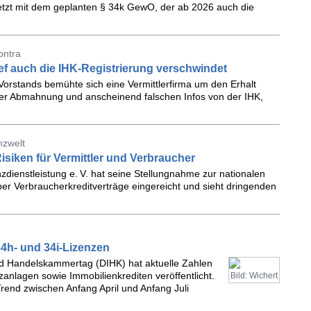
letzt mit dem geplanten § 34k GewO, der ab 2026 auch die
ontra
ef auch die IHK-Registrierung verschwindet
orstands bemühte sich eine Vermittlerfirma um den Erhalt
r Abmahnung und anscheinend falschen Infos von der IHK,
nzwelt
siken für Vermittler und Verbraucher
ienstleistung e. V. hat seine Stellungnahme zur nationalen
er Verbraucherkreditverträge eingereicht und sieht dringenden
34h- und 34i-Lizenzen
und Handelskammertag (DIHK) hat aktuelle Zahlen
anlagen sowie Immobilienkrediten veröffentlicht.
Bild: Wichert
rend zwischen Anfang April und Anfang Juli