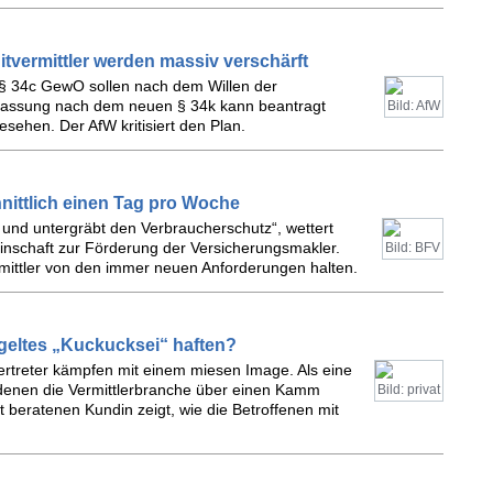
tvermittler werden massiv verschärft
§ 34c GewO sollen nach dem Willen der
lassung nach dem neuen § 34k kann beantragt
Bild: AfW
sehen. Der AfW kritisiert den Plan.
nittlich einen Tag pro Woche
t und untergräbt den Verbraucherschutz“, wettert
nschaft zur Förderung der Versicherungsmakler.
Bild: BFV
rmittler von den immer neuen Anforderungen halten.
eltes „Kuckucksei“ haften?
ertreter kämpfen mit einem miesen Image. Als eine
 denen die Vermittlerbranche über einen Kamm
Bild: privat
t beratenen Kundin zeigt, wie die Betroffenen mit