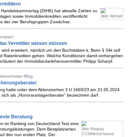
rmittlern
d Handelskammertag (DIHK) hat aktuelle Zahlen zu
agen sowie Immobilienkrediten veröffentlicht.
Bild: Wichert
ine der vier Berufsgruppen Zuwächse.
compact
as Vermittler wissen müssen
wird erweitert, nämlich um den Buchstaben k. Beim § 34k soll
nd Ratenkrediten gehen. Welche Konditionen damit einhergehen
erläutert der Immobiliardarlehensvermittler Philipp Scharpf.
elsvertreter-Blog
cherungsberater
erg hatte unter dem Aktenzeichen 3 U 1669/23 am 21.05.2024
er sich als „Honoraranlagenberater“ bezeichnen darf.
 beste Beratung
en im Ranking von Deutschland Test eine
ratungsleistungen. Dem Bestplatzierten
Bild: Pixabay
CC0/Michal Navrat
auf den nun ersten Platz. Der