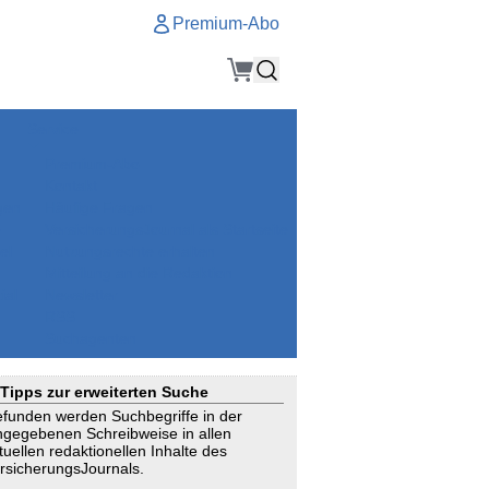
Premium-Abo
Service
Premium-Abo
Kontakt
gen
Häufige Fragen
e
VersicherungsJournal als Startseite
el
Nutzungsrechte erhalten
Mitteilung an die Redaktion
ial
Newsletter
RSS
Suchagenten
Tipps zur erweiterten Suche
funden werden Suchbegriffe in der
ngegebenen Schreibweise in allen
tuellen redaktionellen Inhalte des
rsicherungsJournals.