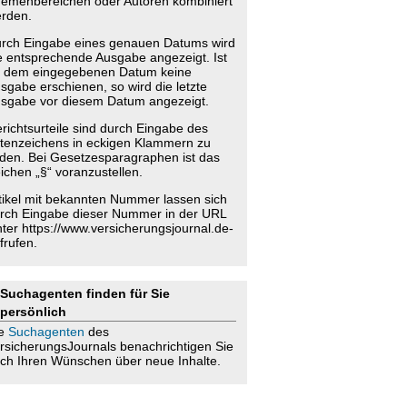
emenbereichen oder Autoren kombiniert
rden.
rch Eingabe eines genauen Datums wird
e entsprechende Ausgabe angezeigt. Ist
 dem eingegebenen Datum keine
sgabe erschienen, so wird die letzte
sgabe vor diesem Datum angezeigt.
richtsurteile sind durch Eingabe des
tenzeichens in eckigen Klammern zu
nden. Bei Gesetzesparagraphen ist das
ichen „§“ voranzustellen.
tikel mit bekannten Nummer lassen sich
rch Eingabe dieser Nummer in der URL
nter https://www.versicherungsjournal.de-
frufen.
Suchagenten finden für Sie
persönlich
ie
Suchagenten
des
rsicherungsJournals benachrichtigen Sie
ch Ihren Wünschen über neue Inhalte.