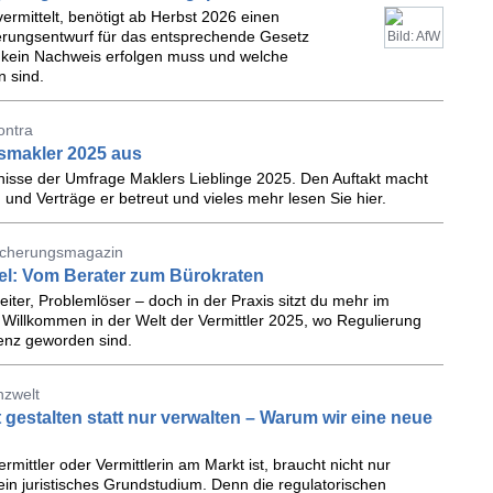
ermittelt, benötigt ab Herbst 2026 einen
rungsentwurf für das entsprechende Gesetz
Bild: AfW
n kein Nachweis erfolgen muss und welche
 sind.
ontra
tsmakler 2025 aus
bnisse der Umfrage Maklers Lieblinge 2025. Den Auftakt macht
und Verträge er betreut und vieles mehr lesen Sie hier.
sicherungsmagazin
el: Vom Berater zum Bürokraten
leiter, Problemlöser – doch in der Praxis sitzt du mehr im
illkommen in der Welt der Vermittler 2025, wo Regulierung
renz geworden sind.
nzwelt
gestalten statt nur verwalten – Warum wir eine neue
mittler oder Vermittlerin am Markt ist, braucht nicht nur
n juristisches Grundstudium. Denn die regulatorischen