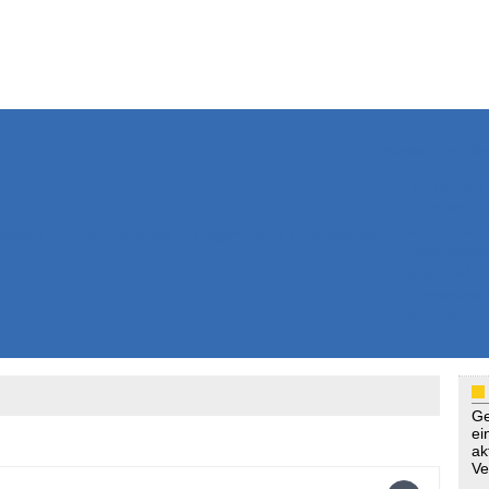
Weitere Inhalte
Nachrichten
Kurzmeldun
Kommentar
ssiers
Bücher
Extrablatt
Anzeigenmarkt
Originaltexte
Medienspieg
Leserbriefe
Themenspez
Podcasts
Ge
ei
ak
Ve