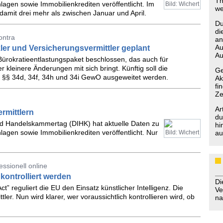
Th
agen sowie Immobilienkrediten veröffentlicht. Im
Bild: Wichert
we
damit drei mehr als zwischen Januar und April.
Du
di
ontra
an
Au
er und Versicherungsvermittler geplant
Au
ürokratieentlastungspaket beschlossen, das auch für
 kleinere Änderungen mit sich bringt. Künftig soll die
Ge
 §§ 34d, 34f, 34h und 34i GewO ausgeweitet werden.
Ak
fi
Ze
Ar
rmittlern
du
und Handelskammertag (DIHK) hat aktuelle Daten zu
hi
agen sowie Immobilienkrediten veröffentlicht. Nur
Bild: Wichert
au
ssionell online
kontrolliert werden
D
Act” reguliert die EU den Einsatz künstlicher Intelligenz. Die
Ve
ler. Nun wird klarer, wer voraussichtlich kontrollieren wird, ob
na