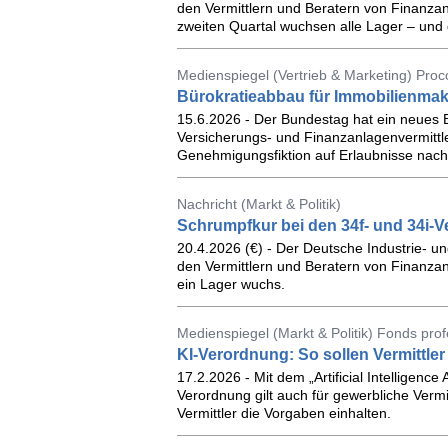
den Vermittlern und Beratern von Finanzanl
zweiten Quartal wuchsen alle Lager – und 
Medienspiegel (Vertrieb & Marketing) Proc
Bürokratieabbau für Immobilienmakl
15.6.2026 - Der Bundestag hat ein neues B
Versicherungs- und Finanzanlagenvermittler
Genehmigungsfiktion auf Erlaubnisse nach
Nachricht (Markt & Politik)
Schrumpfkur bei den 34f- und 34i-Ve
20.4.2026 (€) - Der Deutsche Industrie- 
den Vermittlern und Beratern von Finanzanl
ein Lager wuchs.
Medienspiegel (Markt & Politik) Fonds profe
KI-Verordnung: So sollen Vermittler 
17.2.2026 - Mit dem „Artificial Intelligence 
Verordnung gilt auch für gewerbliche Vermitt
Vermittler die Vorgaben einhalten.