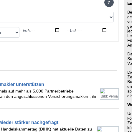
?
Ei
Be
ge
vo
ge
von:
bis:
je
Le
Fü
An
Da
Su
Ve
Di
Ze
Bu
zmakler unterstützen
en
mals auf mehr als 5.000 Partnerbetriebe
sp
di
man den angeschlossenen Versicherungsmaklern, ihr
Bild: Vema
We
Um
kö
wieder stärker nachgefragt
Ze
kö
nd Handelskammertag (DIHK) hat aktuelle Daten zu