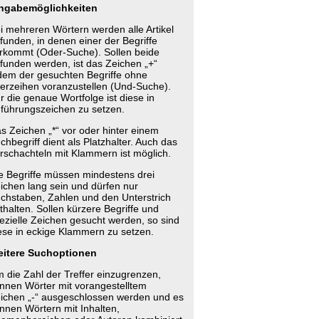
ngabemöglichkeiten
i mehreren Wörtern werden alle Artikel
funden, in denen einer der Begriffe
rkommt (Oder-Suche). Sollen beide
funden werden, ist das Zeichen „+“
dem der gesuchten Begriffe ohne
erzeihen voranzustellen (Und-Suche).
r die genaue Wortfolge ist diese in
führungszeichen zu setzen.
s Zeichen „*“ vor oder hinter einem
chbegriff dient als Platzhalter. Auch das
rschachteln mit Klammern ist möglich.
e Begriffe müssen mindestens drei
ichen lang sein und dürfen nur
chstaben, Zahlen und den Unterstrich
thalten. Sollen kürzere Begriffe und
ezielle Zeichen gesucht werden, so sind
ese in eckige Klammern zu setzen.
itere Suchoptionen
 die Zahl der Treffer einzugrenzen,
nnen Wörter mit vorangestelltem
ichen „-“ ausgeschlossen werden und es
nnen Wörtern mit Inhalten,