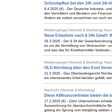
Schrumpfkur bei den 34f- und 34i-Ve
8.4.2025 (€) - Der Deutsche Industrie- un
den Vermittlern und Beratern von Finanzanl
Anders als zuletzt verzeichnet nur noch e
Medienspiegel (Vertrieb & Marketing) Ass
Neue Erlaubnis nach § 34k GewO: W
26.3.2025 - Der § 34 der Gewerbeordnung 
es um die Vermittlung von Verbraucher- u
und was das für Kreditvermittler bedeutet, 
Medienspiegel (Vertrieb & Marketing) Hand
OLG Nürnberg über den Exot Versi
21.3.2025 - Das Oberlandesgericht Nürnb
ein interessantes Urteil darüber gefällt, w
Nachricht (Vertrieb & Marketing)
Diese Allfinanzvertriebe bieten die
17.2.2025 (€) - Zehn Unternehmen erhielt
Auszeichnung für überdurchschnittliche Be
gelang ein Sprung vom letztjährig siebten 