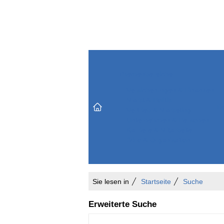
Themenbereiche
Versicherungen & Finanzen
Markt & Politik
Do
Vertrieb & Marketing
Unternehmen & Personen
Karriere & Mitarbeiter
Büro & Organisation
Sie lesen in
Startseite
Suche
Erweiterte Suche