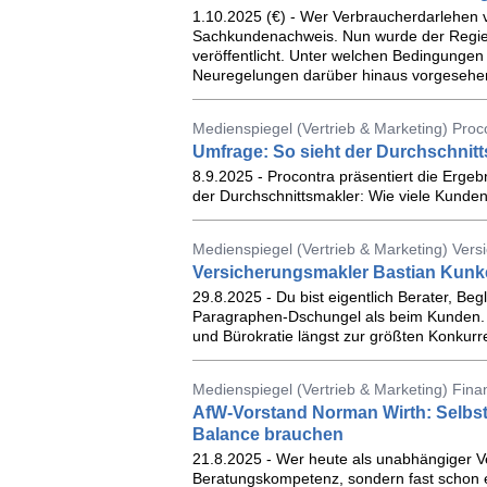
1.10.2025 (€) - Wer Verbraucherdarlehen v
Sachkundenachweis. Nun wurde der Regie
veröffentlicht. Unter welchen Bedingunge
Neuregelungen darüber hinaus vorgesehen
Medienspiegel (Vertrieb & Marketing) Proc
Umfrage: So sieht der Durchschnit
8.9.2025 - Procontra präsentiert die Erge
der Durchschnittsmakler: Wie viele Kunden 
Medienspiegel (Vertrieb & Marketing) Ver
Versicherungsmakler Bastian Kunk
29.8.2025 - Du bist eigentlich Berater, Beg
Paragraphen-Dschungel als beim Kunden. W
und Bürokratie längst zur größten Konkur
Medienspiegel (Vertrieb & Marketing) Fina
AfW-Vorstand Norman Wirth: Selbst 
Balance brauchen
21.8.2025 - Wer heute als unabhängiger Ver
Beratungskompetenz, sondern fast schon ei