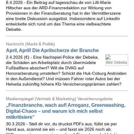
8.4.2026 - Ein Beitrag auf tagesschau.de von Lilli-Marie
Hiltscher aus der ARD-Finanzredaktion zur Wirkung von
Provisionen in der Finanzberatung hat in der Vermittlerszene
eine breite Diskussion ausgelöst. Insbesondere auf LinkedIn
entwickelte sich rund um das Thema eine vielbeachtete
Debatte.
Nachricht (Markt & Politik)
April, April! Die Aprilscherze der Branche
2.4.2026 (€) - Eine Nachspiel-Police der Debeka,
die Schäden am Arbeitsplatz durch übermüdete
Bild: Debeka
Fußballfans absichert? Will die DVAG auf
Honorarberatung umstellen? Schickt die Huk-Coburg Androiden
in den Außendienst? Und müssen Fahrer roter Autos bei der
Helvetia zukünftig höhere Kfz-Versicherungsprämien zahlen?
Medienspiegel (Vertrieb & Marketing) Versicherungsbote
„Finanzbranche, wach auf! Arroganz, Greenwashing,
Digital-Chaos – und warum ich mich selbst
mitkritisiere“
30.3.2026 - Stell dir vor, du druckst PDFs aus, füllst sie per
Hand aus, scannst sie ein – und faxst sie 2026 noch ab.