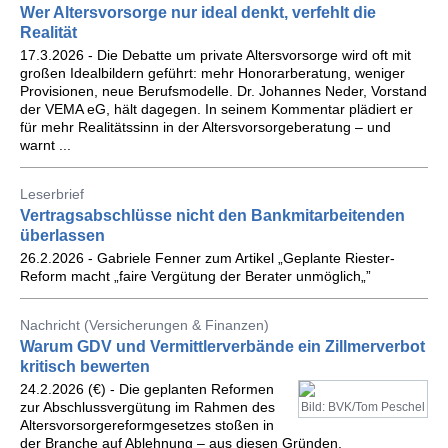
Wer Altersvorsorge nur ideal denkt, verfehlt die
Realität
17.3.2026 - Die Debatte um private Altersvorsorge wird oft mit
großen Idealbildern geführt: mehr Honorarberatung, weniger
Provisionen, neue Berufsmodelle. Dr. Johannes Neder, Vorstand
der VEMA eG, hält dagegen. In seinem Kommentar plädiert er
für mehr Realitätssinn in der Altersvorsorgeberatung – und
warnt ...
Leserbrief
Vertragsabschlüsse nicht den Bankmitarbeitenden
überlassen
26.2.2026 - Gabriele Fenner zum Artikel „Geplante Riester-
Reform macht „faire Vergütung der Berater unmöglich„”
Nachricht (Versicherungen & Finanzen)
Warum GDV und Vermittlerverbände ein Zillmerverbot
kritisch bewerten
24.2.2026 (€) - Die geplanten Reformen
zur Abschlussvergütung im Rahmen des
Bild: BVK/Tom Peschel
Altersvorsorgereformgesetzes stoßen in
der Branche auf Ablehnung – aus diesen Gründen.