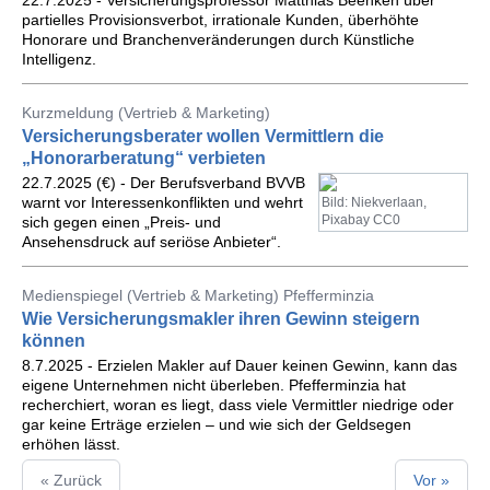
22.7.2025 - Versicherungsprofessor Matthias Beenken über
partielles Provisionsverbot, irrationale Kunden, überhöhte
Honorare und Branchenveränderungen durch Künstliche
Intelligenz.
Kurzmeldung (Vertrieb & Marketing)
Versicherungsberater wollen Vermittlern die
„Honorarberatung“ verbieten
22.7.2025 (€) - Der Berufsverband BVVB
warnt vor Interessenkonflikten und wehrt
Bild: Niekverlaan,
Pixabay CC0
sich gegen einen „Preis- und
Ansehensdruck auf seriöse Anbieter“.
Medienspiegel (Vertrieb & Marketing) Pfefferminzia
Wie Versicherungsmakler ihren Gewinn steigern
können
8.7.2025 - Erzielen Makler auf Dauer keinen Gewinn, kann das
eigene Unternehmen nicht überleben. Pfefferminzia hat
recherchiert, woran es liegt, dass viele Vermittler niedrige oder
gar keine Erträge erzielen – und wie sich der Geldsegen
erhöhen lässt.
« Zurück
Vor »