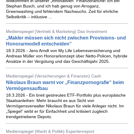
Willkommen in unserer „innovativen“ Finanzbranche! Ich bin
Stephan Busch, und ich hab genug von Arroganz,
Greenwashing und fehlendem Nachwuchs. Zeit für ehrliche
Selbstkritik – inklusive ...
Medienspiegel (Vertrieb & Marketing) Das Investment
„Makler müssen sich nicht zwischen Provisions- und
Honorarmodell entscheiden“
18.3.2026 - Jens Arndt von My Life Lebensversicherung und
Andreas Müller von Honorarkonzept über Netto-Policen, hybride
Ansätze in der Vergütung und das Geschäftsjahr 2025.
Medienspiegel (Versicherungen & Finanzen) Cash.
Nikolaus Braun warnt vor „Finanzpornografie“ beim
Vermögensaufbau
18.3.2026 - Ein breit gestreutes ETF-Portfolio plus europäische
Staatsanleihen: Mehr braucht es aus Sicht von
Vermögensverwalter Nikolaus Braun für viele Anleger nicht. Im
„Spiegel“ wirbt er für Einfachheit und kritisiert zugleich
trendgetriebene Depots.
Medienspiegel (Markt & Politik) Expertenreport