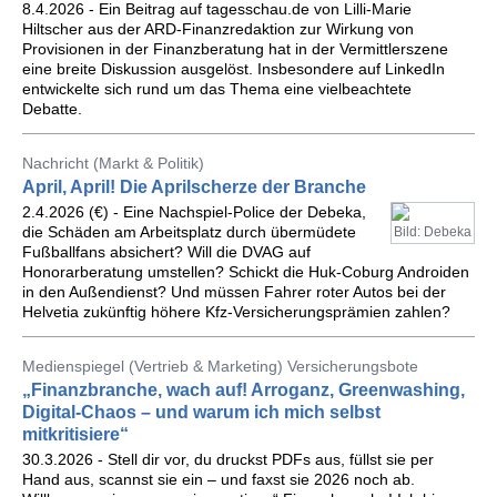
8.4.2026 - Ein Beitrag auf tagesschau.de von Lilli-Marie
Hiltscher aus der ARD-Finanzredaktion zur Wirkung von
Provisionen in der Finanzberatung hat in der Vermittlerszene
eine breite Diskussion ausgelöst. Insbesondere auf LinkedIn
entwickelte sich rund um das Thema eine vielbeachtete
Debatte.
Nachricht (Markt & Politik)
April, April! Die Aprilscherze der Branche
2.4.2026 (€) - Eine Nachspiel-Police der Debeka,
die Schäden am Arbeitsplatz durch übermüdete
Bild: Debeka
Fußballfans absichert? Will die DVAG auf
Honorarberatung umstellen? Schickt die Huk-Coburg Androiden
in den Außendienst? Und müssen Fahrer roter Autos bei der
Helvetia zukünftig höhere Kfz-Versicherungsprämien zahlen?
Medienspiegel (Vertrieb & Marketing) Versicherungsbote
„Finanzbranche, wach auf! Arroganz, Greenwashing,
Digital-Chaos – und warum ich mich selbst
mitkritisiere“
30.3.2026 - Stell dir vor, du druckst PDFs aus, füllst sie per
Hand aus, scannst sie ein – und faxst sie 2026 noch ab.