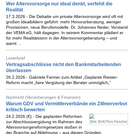
Wer Altersvorsorge nur ideal denkt, verfehlt die
Realität
17.3.2026 - Die Debatte um private Altersvorsorge wird oft mit
großen Idealbildern geführt: mehr Honorarberatung, weniger
Provisionen, neue Berufsmodelle. Dr. Johannes Neder, Vorstand
der VEMA eG, hält dagegen. In seinem Kommentar plädiert er
für mehr Realitätssinn in der Altersvorsorgeberatung – und
warnt ...
Leserbrief
Vertragsabschlüsse nicht den Bankmitarbeitenden
überlassen
26.2.2026 - Gabriele Fenner zum Artikel „Geplante Riester-
Reform macht „faire Vergütung der Berater unmöglich„”
Nachricht (Versicherungen & Finanzen)
Warum GDV und Vermittlerverbände ein Zillmerverbot
kritisch bewerten
24.2.2026 (€) - Die geplanten Reformen
zur Abschlussvergütung im Rahmen des
Bild: BVK/Tom Peschel
Altersvorsorgereformgesetzes stoßen in
der Branche auf Ablehnung – aus diesen Gründen.