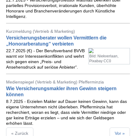
22.7.2025 - Versicherungsprofessor Matthias Beenken über
partielles Provisionsverbot, irrationale Kunden, überhöhte
Honorare und Branchenveränderungen durch Künstliche
Intelligenz.
Kurzmeldung (Vertrieb & Marketing)
Versicherungsberater wollen Vermittlern die
„Honorarberatung“ verbieten
22.7.2025 (€) - Der Berufsverband BVVB
warnt vor Interessenkonflikten und wehrt
Bild: Niekverlaan,
Pixabay CC0
sich gegen einen „Preis- und
Ansehensdruck auf seriöse Anbieter“.
Medienspiegel (Vertrieb & Marketing) Pfefferminzia
Wie Versicherungsmakler ihren Gewinn steigern
können
8.7.2025 - Erzielen Makler auf Dauer keinen Gewinn, kann das
eigene Unternehmen nicht überleben. Pfefferminzia hat
recherchiert, woran es liegt, dass viele Vermittler niedrige oder
gar keine Erträge erzielen – und wie sich der Geldsegen
erhöhen lässt.
« Zurück
Vor »