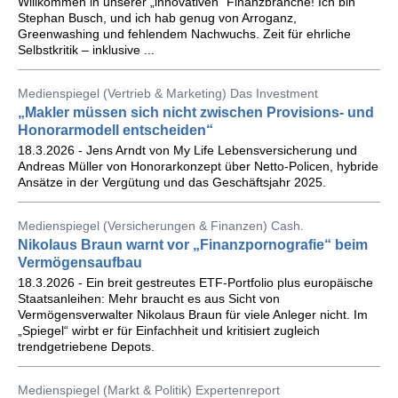
Willkommen in unserer „innovativen“ Finanzbranche! Ich bin
Stephan Busch, und ich hab genug von Arroganz,
Greenwashing und fehlendem Nachwuchs. Zeit für ehrliche
Selbstkritik – inklusive ...
Medienspiegel (Vertrieb & Marketing) Das Investment
„Makler müssen sich nicht zwischen Provisions- und
Honorarmodell entscheiden“
18.3.2026 - Jens Arndt von My Life Lebensversicherung und
Andreas Müller von Honorarkonzept über Netto-Policen, hybride
Ansätze in der Vergütung und das Geschäftsjahr 2025.
Medienspiegel (Versicherungen & Finanzen) Cash.
Nikolaus Braun warnt vor „Finanzpornografie“ beim
Vermögensaufbau
18.3.2026 - Ein breit gestreutes ETF-Portfolio plus europäische
Staatsanleihen: Mehr braucht es aus Sicht von
Vermögensverwalter Nikolaus Braun für viele Anleger nicht. Im
„Spiegel“ wirbt er für Einfachheit und kritisiert zugleich
trendgetriebene Depots.
Medienspiegel (Markt & Politik) Expertenreport