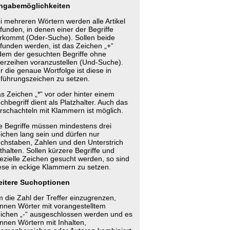
ngabemöglichkeiten
i mehreren Wörtern werden alle Artikel
funden, in denen einer der Begriffe
rkommt (Oder-Suche). Sollen beide
funden werden, ist das Zeichen „+“
dem der gesuchten Begriffe ohne
erzeihen voranzustellen (Und-Suche).
r die genaue Wortfolge ist diese in
führungszeichen zu setzen.
s Zeichen „*“ vor oder hinter einem
chbegriff dient als Platzhalter. Auch das
rschachteln mit Klammern ist möglich.
e Begriffe müssen mindestens drei
ichen lang sein und dürfen nur
chstaben, Zahlen und den Unterstrich
thalten. Sollen kürzere Begriffe und
ezielle Zeichen gesucht werden, so sind
ese in eckige Klammern zu setzen.
itere Suchoptionen
 die Zahl der Treffer einzugrenzen,
nnen Wörter mit vorangestelltem
ichen „-“ ausgeschlossen werden und es
nnen Wörtern mit Inhalten,