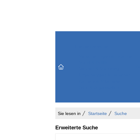
Themenbereiche
Versicherungen & Finanzen
Markt & Politik
Do
Vertrieb & Marketing
Unternehmen & Personen
Karriere & Mitarbeiter
Büro & Organisation
Sie lesen in
Startseite
Suche
Erweiterte Suche