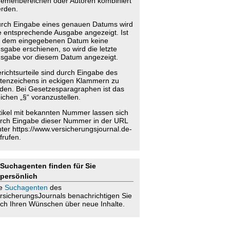
emenbereichen oder Autoren kombiniert
rden.
rch Eingabe eines genauen Datums wird
e entsprechende Ausgabe angezeigt. Ist
 dem eingegebenen Datum keine
sgabe erschienen, so wird die letzte
sgabe vor diesem Datum angezeigt.
richtsurteile sind durch Eingabe des
tenzeichens in eckigen Klammern zu
nden. Bei Gesetzesparagraphen ist das
ichen „§“ voranzustellen.
tikel mit bekannten Nummer lassen sich
rch Eingabe dieser Nummer in der URL
nter https://www.versicherungsjournal.de-
frufen.
Suchagenten finden für Sie
persönlich
ie
Suchagenten
des
rsicherungsJournals benachrichtigen Sie
ch Ihren Wünschen über neue Inhalte.