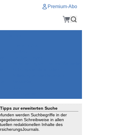
Premium-Abo
Service
Premium-Abo
Kontakt
gen
Häufige Fragen
e
VersicherungsJournal als Startseite
el
Nutzungsrechte erhalten
Mitteilung an die Redaktion
ial
Newsletter
RSS
Suchagenten
Tipps zur erweiterten Suche
funden werden Suchbegriffe in der
ngegebenen Schreibweise in allen
tuellen redaktionellen Inhalte des
rsicherungsJournals.