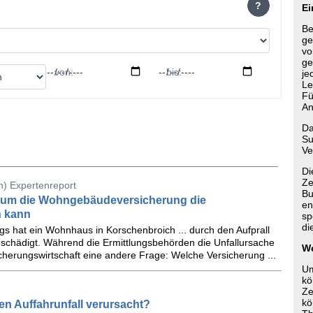
?
Ei
Be
ge
vo
ge
von:
bis:
je
Le
Fü
An
Da
Su
Ve
Di
Ze
) Expertenreport
Bu
rum die Wohngebäudeversicherung die
en
n kann
sp
di
gs hat ein Wohnhaus in Korschenbroich ... durch den Aufprall
schädigt. Während die Ermittlungsbehörden die Unfallursache
We
sicherungswirtschaft eine andere Frage: Welche Versicherung ...
Um
kö
Ze
kö
en Auffahrunfall verursacht?