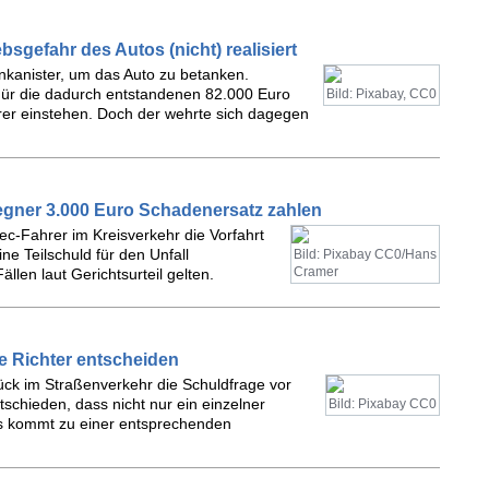
sgefahr des Autos (nicht) realisiert
inkanister, um das Auto zu betanken.
 Für die dadurch entstandenen 82.000 Euro
Bild: Pixabay, CC0
erer einstehen. Doch der wehrte sich dagegen
gner 3.000 Euro Schadenersatz zahlen
ec-Fahrer im Kreisverkehr die Vorfahrt
 Teilschuld für den Unfall
Bild: Pixabay CC0/Hans
Cramer
len laut Gerichtsurteil gelten.
ie Richter entscheiden
ück im Straßenverkehr die Schuldfrage vor
tschieden, dass nicht nur ein einzelner
Bild: Pixabay CC0
d es kommt zu einer entsprechenden