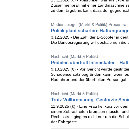
19.1.2026 (€) - Volltrunken war ein VW-Fa
Zusammenprall mit einer Landmaschine sei
zu dem Ergebnis kam, dass der gegnerische
Medienspiegel (Markt & Politik) Procontra
Politik plant schärfere Haftungsrege
3.12.2025 - Die Zahl der E-Scooter in deutsc
Die Bundesregierung will deshalb nun die 
Nachricht (Markt & Politik)
Pedelec überholt Inlineskater – Ha
9.10.2025 (€) - Vor Gericht wurde gestrit
Schadensersatz begründen kann, wenn es 
Radfahrer und der überholten Person gab.
Nachricht (Markt & Politik)
Trotz Vollbremsung: Gestürzte Seni
11.9.2025 (€) - Eine Frau fiel kurz vor de
einem Zebrastreifen bremsen musste, und 
Rechtsstreit ging es nicht nur um die Schu
der Fahrgäste.