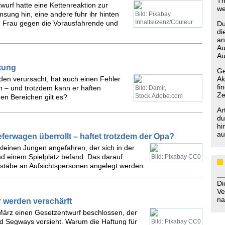
Th
wurf hatte eine Kettenreaktion zur
we
msung hin, eine andere fuhr ihr hinten
Bild: Pixabay
Inhaltslizenz/Couleur
de Frau gegen die Vorausfahrende und
Du
di
an
Au
Au
tung
Ge
aden verursacht, hat auch einen Fehler
Ak
fi
 – und trotzdem kann er haften
Bild: Damir,
Ze
Stock.Adobe.com
en Bereichen gilt es?
Ar
du
hi
au
ferwagen überrollt – haftet trotzdem der Opa?
 kleinen Jungen angefahren, der sich in der
d einem Spielplatz befand. Das darauf
Bild: Pixabay CC0
ßstäbe an Aufsichtspersonen angelegt werden.
D
Ve
na
r werden verschärft
 März einen Gesetzentwurf beschlossen, der
d Segways vorsieht. Warum die Haftung für
Bild: Pixabay CC0