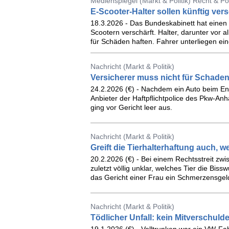
Medienspiegel (Markt & Politik) Recht & Pol
E-Scooter-Halter sollen künftig ve
18.3.2026 - Das Bundeskabinett hat einen 
Scootern verschärft. Halter, darunter vor 
für Schäden haften. Fahrer unterliegen ei
Nachricht (Markt & Politik)
Versicherer muss nicht für Schade
24.2.2026 (€) - Nachdem ein Auto beim Ent
Anbieter der Haftpflichtpolice des Pkw-An
ging vor Gericht leer aus.
Nachricht (Markt & Politik)
Greift die Tierhalterhaftung auch, w
20.2.2026 (€) - Bei einem Rechtsstreit zwi
zuletzt völlig unklar, welches Tier die Bis
das Gericht einer Frau ein Schmerzensgel
Nachricht (Markt & Politik)
Tödlicher Unfall: kein Mitverschulde