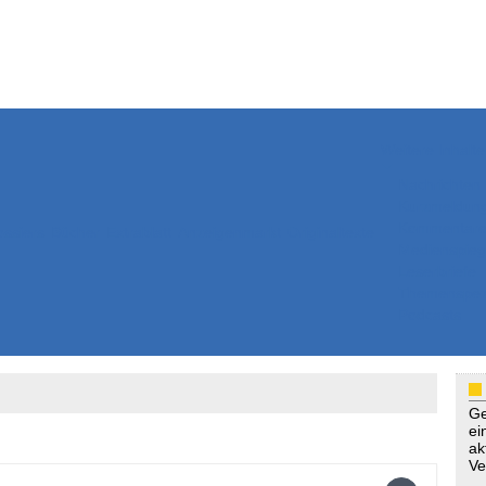
Weitere Inhalte
Nachrichten
Kurzmeldun
Kommentar
ssiers
Bücher
Extrablatt
Anzeigenmarkt
Originaltexte
Medienspieg
Leserbriefe
Themenspez
Podcasts
Ge
ei
ak
Ve