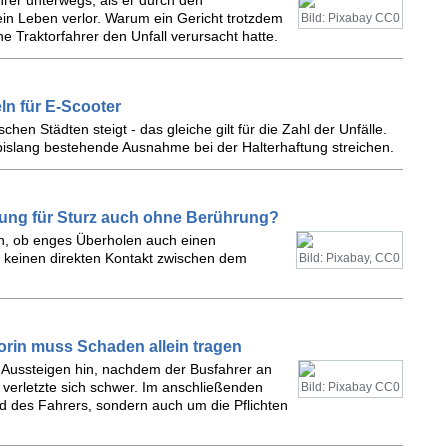
hrer unterwegs, als er durch den
n Leben verlor. Warum ein Gericht trotzdem
Bild: Pixabay CC0
 Traktorfahrer den Unfall verursacht hatte.
ln für E-Scooter
hen Städten steigt - das gleiche gilt für die Zahl der Unfälle.
bislang bestehende Ausnahme bei der Halterhaftung streichen.
ftung für Sturz auch ohne Berührung?
ten, ob enges Überholen auch einen
keinen direkten Kontakt zwischen dem
Bild: Pixabay, CC0
orin muss Schaden allein tragen
m Aussteigen hin, nachdem der Busfahrer an
verletzte sich schwer. Im anschließenden
Bild: Pixabay CC0
ld des Fahrers, sondern auch um die Pflichten