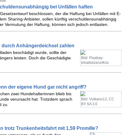
itik
rschuldensunabhängig bei Unfällen haften
Gesetzentwurf beschlossen, der die Haftung bei Unfällen mit E-
allem Sharing-Anbieter, sollen künftig verschuldensunabhängig
ner Vermutung der Haftung, können sich jedoch entlasten.
n durch Anhängerdeichsel zahlen
laden beschädigt wurde, sollte der
hängers leisten. Doch die Geschädigte
Bild: Pixabay-
Inhaltslizenz/Kris
enn der eigene Hund gar nicht angriff?
schen zwei Hundehalterinnen blieb bis
swunde verursacht hat. Trotzdem sprach
Bild: Vulkano12, CC
BY-SA 3.0
d zu.
n trotz Trunkenheitsfahrt mit 1,59 Promille?