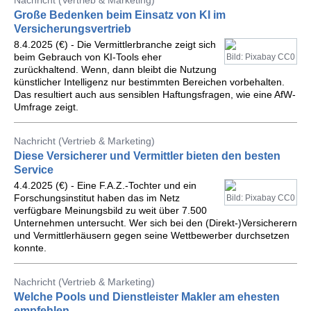
Nachricht (Vertrieb & Marketing)
Große Bedenken beim Einsatz von KI im
Versicherungsvertrieb
8.4.2025 (€) - Die Vermittlerbranche zeigt sich
beim Gebrauch von KI-Tools eher
Bild: Pixabay CC0
zurückhaltend. Wenn, dann bleibt die Nutzung
künstlicher Intelligenz nur bestimmten Bereichen vorbehalten.
Das resultiert auch aus sensiblen Haftungsfragen, wie eine AfW-
Umfrage zeigt.
Nachricht (Vertrieb & Marketing)
Diese Versicherer und Vermittler bieten den besten
Service
4.4.2025 (€) - Eine F.A.Z.-Tochter und ein
Forschungsinstitut haben das im Netz
Bild: Pixabay CC0
verfügbare Meinungsbild zu weit über 7.500
Unternehmen untersucht. Wer sich bei den (Direkt-)Versicherern
und Vermittlerhäusern gegen seine Wettbewerber durchsetzen
konnte.
Nachricht (Vertrieb & Marketing)
Welche Pools und Dienstleister Makler am ehesten
empfehlen