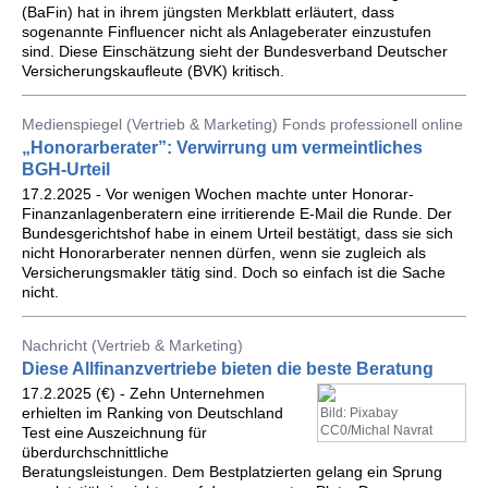
(BaFin) hat in ihrem jüngsten Merkblatt erläutert, dass
sogenannte Finfluencer nicht als Anlageberater einzustufen
sind. Diese Einschätzung sieht der Bundesverband Deutscher
Versicherungskaufleute (BVK) kritisch.
Medienspiegel (Vertrieb & Marketing) Fonds professionell online
„Honorarberater”: Verwirrung um vermeintliches
BGH-Urteil
17.2.2025 - Vor wenigen Wochen machte unter Honorar-
Finanzanlagenberatern eine irritierende E-Mail die Runde. Der
Bundesgerichtshof habe in einem Urteil bestätigt, dass sie sich
nicht Honorarberater nennen dürfen, wenn sie zugleich als
Versicherungsmakler tätig sind. Doch so einfach ist die Sache
nicht.
Nachricht (Vertrieb & Marketing)
Diese Allfinanzvertriebe bieten die beste Beratung
17.2.2025 (€) - Zehn Unternehmen
erhielten im Ranking von Deutschland
Bild: Pixabay
CC0/Michal Navrat
Test eine Auszeichnung für
überdurchschnittliche
Beratungsleistungen. Dem Bestplatzierten gelang ein Sprung