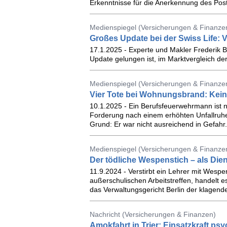
Erkenntnisse für die Anerkennung des Post
Medienspiegel (Versicherungen & Finanze
Großes Update bei der Swiss Life: V
17.1.2025 - Experte und Makler Frederik Bo
Update gelungen ist, im Marktvergleich de
Medienspiegel (Versicherungen & Finanzen
Vier Tote bei Wohnungsbrand: Kein
10.1.2025 - Ein Be­rufs­feu­er­wehr­mann ist n
For­de­rung nach einem er­höh­ten Un­fall­ru­
Grund: Er war nicht aus­rei­chend in Ge­fahr.
Medienspiegel (Versicherungen & Finanze
Der tödliche Wespenstich – als Dien
11.9.2024 - Verstirbt ein Lehrer mit Wespe
außerschulischen Arbeitstreffen, handelt es
das Verwaltungsgericht Berlin der klagende
Nachricht (Versicherungen & Finanzen)
Amokfahrt in Trier: Einsatzkraft psy