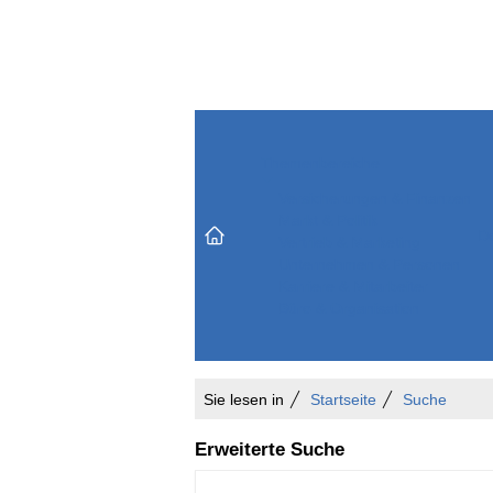
Themenbereiche
Versicherungen & Finanzen
Markt & Politik
Do
Vertrieb & Marketing
Unternehmen & Personen
Karriere & Mitarbeiter
Büro & Organisation
Sie lesen in
Startseite
Suche
Erweiterte Suche