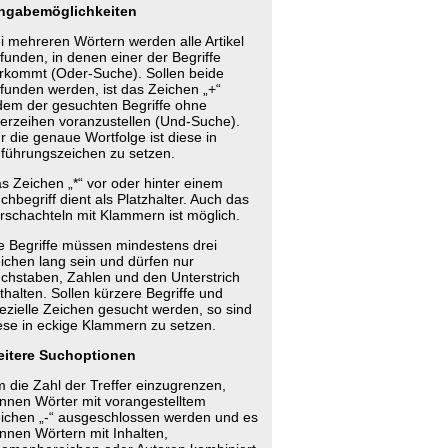
ngabemöglichkeiten
i mehreren Wörtern werden alle Artikel
funden, in denen einer der Begriffe
rkommt (Oder-Suche). Sollen beide
funden werden, ist das Zeichen „+“
dem der gesuchten Begriffe ohne
erzeihen voranzustellen (Und-Suche).
r die genaue Wortfolge ist diese in
führungszeichen zu setzen.
s Zeichen „*“ vor oder hinter einem
chbegriff dient als Platzhalter. Auch das
rschachteln mit Klammern ist möglich.
e Begriffe müssen mindestens drei
ichen lang sein und dürfen nur
chstaben, Zahlen und den Unterstrich
thalten. Sollen kürzere Begriffe und
ezielle Zeichen gesucht werden, so sind
ese in eckige Klammern zu setzen.
itere Suchoptionen
 die Zahl der Treffer einzugrenzen,
nnen Wörter mit vorangestelltem
ichen „-“ ausgeschlossen werden und es
nnen Wörtern mit Inhalten,