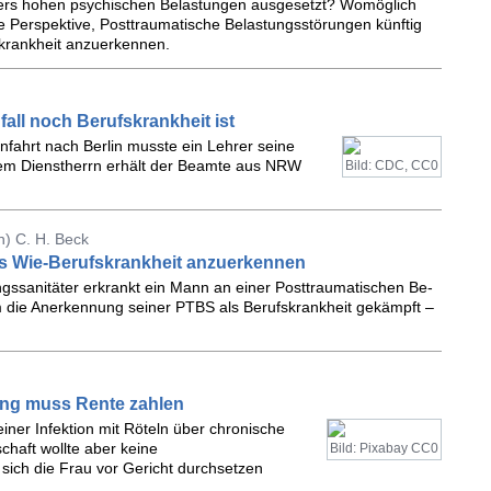
ers hohen psy­chi­schen Be­las­tun­gen aus­ge­setzt? Wo­mög­lich
r­spek­ti­ve, Post­trau­ma­ti­sche Be­las­tungs­stö­run­gen künf­tig
rank­heit an­zu­er­ken­nen.
all noch Berufskrankheit ist
nfahrt nach Berlin musste ein Lehrer seine
em Dienstherrn erhält der Beamte aus NRW
Bild: CDC, CC0
) C. H. Beck
als Wie-Berufskrankheit anzuerkennen
­sa­ni­tä­ter er­krankt ein Mann an einer Post­trau­ma­ti­schen Be­
m die An­er­ken­nung sei­ner PTBS als Be­rufs­krank­heit ge­kämpft –
ng muss Rente zahlen
einer Infektion mit Röteln über chronische
haft wollte aber keine
Bild: Pixabay CC0
ich die Frau vor Gericht durchsetzen