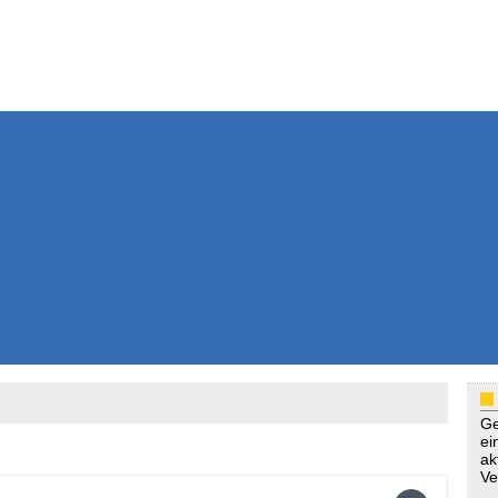
Weitere Inhalte
Nachrichten
Kurzmeldun
Kommentar
ssiers
Bücher
Extrablatt
Anzeigenmarkt
Originaltexte
Medienspieg
Leserbriefe
Themenspez
Podcasts
Ge
ei
ak
Ve