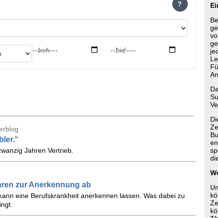
?
Ei
Be
ge
vo
ge
von:
bis:
je
Le
Fü
An
Da
Su
Ve
Di
Ze
erblog
Bu
bler.“
en
zwanzig Jahren Vertrieb.
sp
di
We
ahren zur Anerkennung ab
Um
kö
 kann eine Berufskrankheit anerkennen lassen. Was dabei zu
Ze
ngt.
kö