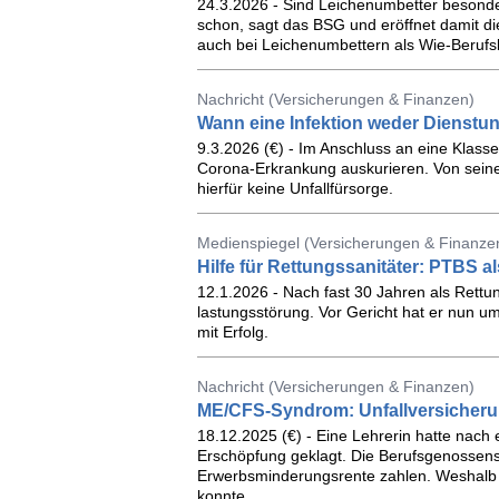
24.3.2026 - Sind Lei­chen­um­bet­ter be­son­d
schon, sagt das BSG und er­öff­net damit die Pe
auch bei Lei­chen­um­bet­tern als Wie-Be­rufs­k
Nachricht (Versicherungen & Finanzen)
Wann eine Infektion weder Dienstunf
9.3.2026 (€) - Im Anschluss an eine Klasse
Corona-Erkrankung auskurieren. Von sein
hierfür keine Unfallfürsorge.
Medienspiegel (Versicherungen & Finanzen
Hilfe für Rettungssanitäter: PTBS 
12.1.2026 - Nach fast 30 Jah­ren als Ret­tungs
las­tungs­stö­rung. Vor Ge­richt hat er nun u
mit Er­folg.
Nachricht (Versicherungen & Finanzen)
ME/CFS-Syndrom: Unfallversicheru
18.12.2025 (€) - Eine Lehrerin hatte nach 
Erschöpfung geklagt. Die Berufsgenossensc
Erwerbsminderungsrente zahlen. Weshalb s
konnte.