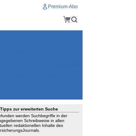
Premium-Abo
Service
Premium-Abo
Kontakt
gen
Häufige Fragen
e
VersicherungsJournal als Startseite
el
Nutzungsrechte erhalten
Mitteilung an die Redaktion
ial
Newsletter
RSS
Suchagenten
Tipps zur erweiterten Suche
funden werden Suchbegriffe in der
ngegebenen Schreibweise in allen
tuellen redaktionellen Inhalte des
rsicherungsJournals.