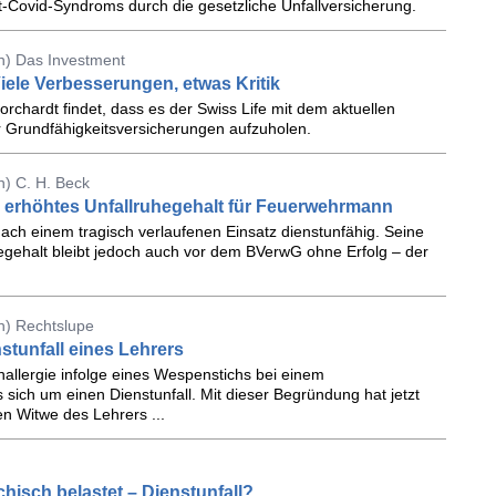
-Covid-Syndroms durch die gesetzliche Unfallversicherung.
n) Das Investment
iele Verbesserungen, etwas Kritik
rchardt findet, dass es der Swiss Life mit dem aktuellen
r Grundfähigkeitsversicherungen aufzuholen.
) C. H. Beck
 erhöhtes Unfallruhegehalt für Feuerwehrmann
ach einem tra­gisch ver­lau­fe­nen Ein­satz dienst­un­fä­hig. Seine
he­ge­halt bleibt je­doch auch vor dem BVer­wG ohne Er­folg – der
n) Rechtslupe
stunfall eines Lehrers
nallergie infolge eines Wespenstichs bei einem
 sich um einen Dienstunfall. Mit dieser Begründung hat jetzt
n Witwe des Lehrers ...
chisch belastet – Dienstunfall?