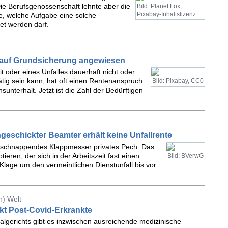
ie Berufsgenossenschaft lehnte aber die
Bild: Planet Fox,
Pixabay-Inhaltslizenz
e, welche Aufgabe eine solche
et werden darf.
 auf Grundsicherung angewiesen
t oder eines Unfalles dauerhaft nicht oder
tig sein kann, hat oft einen Rentenanspruch.
Bild: Pixabay, CC0
sunterhalt. Jetzt ist die Zahl der Bedürftigen
ngeschickter Beamter erhält keine Unfallrente
 zuschnappendes Klappmesser privates Pech. Das
tieren, der sich in der Arbeitszeit fast einen
Bild: BVerwG
 Klage um den vermeintlichen Dienstunfall bis vor
n) Welt
rkt Post-Covid-Erkrankte
algerichts gibt es inzwischen ausreichende medizinische