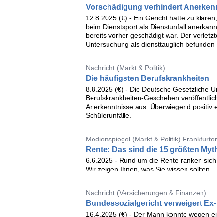
Vorschädigung verhindert Anerkenn
12.8.2025 (€) - Ein Gericht hatte zu kläre
beim Dienstsport als Dienstunfall anerkan
bereits vorher geschädigt war. Der verletz
Untersuchung als diensttauglich befunden
Nachricht (Markt & Politik)
Die häufigsten Berufskrankheiten
8.8.2025 (€) - Die Deutsche Gesetzliche U
Berufskrankheiten-Geschehen veröffentlich
Anerkenntnisse aus. Überwiegend positiv e
Schülerunfälle.
Medienspiegel (Markt & Politik) Frankfurt
Rente: Das sind die 15 größten Myt
6.6.2025 - Rund um die Rente ranken sich 
Wir zeigen Ihnen, was Sie wissen sollten.
Nachricht (Versicherungen & Finanzen)
Bundessozialgericht verweigert Ex-
16.4.2025 (€) - Der Mann konnte wegen ei