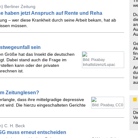
Th
we
) Berliner Zeitung
ne haben jetzt Anspruch auf Rente und Reha
Du
di
ilung – wer diese Krankheit durch seine Arbeit bekam, hat ab
an
wissen müssen.
Au
Au
Ge
stwegeunfall sein
Ak
fi
en Größe hat das Insekt die deutschen
Ze
gt. Dabei stand auch die Frage im
Bild: Pixabay
Inhaltslizenz/Lupac
stellen kann oder der privaten
Ar
rechnen ist.
du
hi
au
eim Zeitunglesen?
rlangte, dass ihre mittelgradige depressive
nt wird. Die hierzu eingeschalteten Gerichte
Bild: Pixabay, CC0
D
Ve
na
) C. H. Beck
LSG muss erneut entscheiden