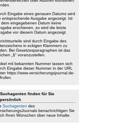
emenbereichen oder Autoren kombiniert
rden.
rch Eingabe eines genauen Datums wird
e entsprechende Ausgabe angezeigt. Ist
 dem eingegebenen Datum keine
sgabe erschienen, so wird die letzte
sgabe vor diesem Datum angezeigt.
richtsurteile sind durch Eingabe des
tenzeichens in eckigen Klammern zu
nden. Bei Gesetzesparagraphen ist das
ichen „§“ voranzustellen.
tikel mit bekannten Nummer lassen sich
rch Eingabe dieser Nummer in der URL
nter https://www.versicherungsjournal.de-
frufen.
Suchagenten finden für Sie
persönlich
ie
Suchagenten
des
rsicherungsJournals benachrichtigen Sie
ch Ihren Wünschen über neue Inhalte.