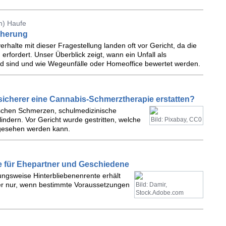
n) Haufe
icherung
erhalte mit dieser Fragestellung landen oft vor Gericht, da die
erfordert. Unser Überblick zeigt, wann ein Unfall als
send sind und wie Wegeunfälle oder Homeoffice bewertet werden.
icherer eine Cannabis-Schmerztherapie erstatten?
onischen Schmerzen, schulmedizinische
ndern. Vor Gericht wurde gestritten, welche
Bild: Pixabay, CC0
gesehen werden kann.
e für Ehepartner und Geschiedene
ungsweise Hinterbliebenenrente erhält
er nur, wenn bestimmte Voraussetzungen
Bild: Damir,
Stock.Adobe.com