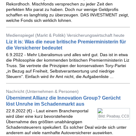
Rekordhoch. Mischfonds versprechen zu jeder Zeit den
perfekten Mix parat zu haben. Doch nur wenige Geldprofis
schaffen es langfristig zu überzeugen. DAS INVESTMENT zeigt,
welche Fonds sich wirklich lohnen.
Medienspiegel (Markt & Politik) Versicherungswirtschaft heute
Liz it is: Was die neue britische Premierministerin für
die Versicherer bedeutet
6.9.2022 - Mehr Liberalismus und alles wird gut. Das ist in etwa
die Philosophie der kommenden britischen Premierministerin Liz
Truss. Sie vertrete die Prinzipien der konservativen Tory-Partei
„in Bezug auf Freiheit, Selbstverantwortung und niedrige
Steuern“. Einfach wird ihr Amt nicht, die Aufgabenliste ...
Nachricht (Unternehmen & Personen)
Übernimmt Allianz die Innovation Group? Gerücht
löst Unruhe im Schadenmarkt aus
22.8.2022 (€) - Laut einem Branchenportal
wird über eine kurz bevorstehende
Bild: Pixabay, CC0
Übernahme des größten unabhängigen
Schadensteuerers spekuliert. Es solcher Deal würde sich unter
anderem auf viele namhafte Autoversicherer auswirken.