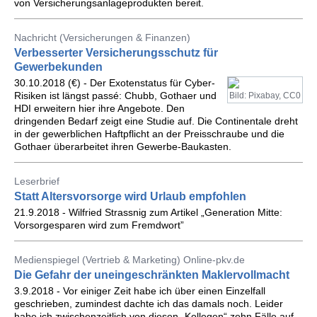
von Versicherungsanlageprodukten bereit.
Nachricht (Versicherungen & Finanzen)
Verbesserter Versicherungsschutz für
Gewerbekunden
30.10.2018 (€) - Der Exotenstatus für Cyber-
Risiken ist längst passé: Chubb, Gothaer und
Bild: Pixabay, CC0
HDI erweitern hier ihre Angebote. Den
dringenden Bedarf zeigt eine Studie auf. Die Continentale dreht
in der gewerblichen Haftpflicht an der Preisschraube und die
Gothaer überarbeitet ihren Gewerbe-Baukasten.
Leserbrief
Statt Altersvorsorge wird Urlaub empfohlen
21.9.2018 - Wilfried Strassnig zum Artikel „Generation Mitte:
Vorsorgesparen wird zum Fremdwort”
Medienspiegel (Vertrieb & Marketing) Online-pkv.de
Die Gefahr der uneingeschränkten Maklervollmacht
3.9.2018 - Vor einiger Zeit habe ich über einen Einzelfall
geschrieben, zumindest dachte ich das damals noch. Leider
habe ich zwischenzeitlich von diesen „Kollegen“ zehn Fälle auf