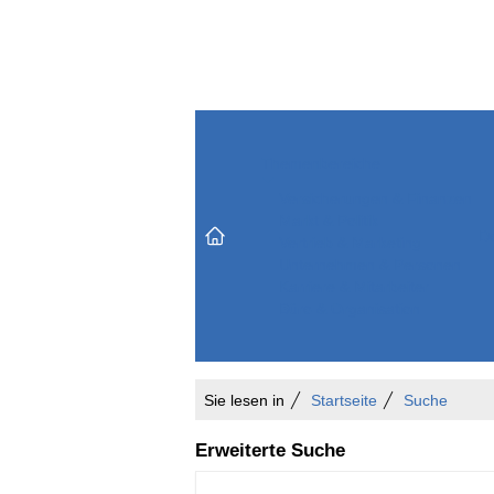
Themenbereiche
Versicherungen & Finanzen
Markt & Politik
Do
Vertrieb & Marketing
Unternehmen & Personen
Karriere & Mitarbeiter
Büro & Organisation
Sie lesen in
Startseite
Suche
Erweiterte Suche