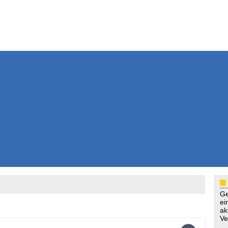
Weitere Inhalte
Nachrichten
Kurzmeldun
Kommentar
ssiers
Bücher
Extrablatt
Anzeigenmarkt
Originaltexte
Medienspieg
Leserbriefe
Themenspez
Podcasts
Ge
ei
ak
Ve