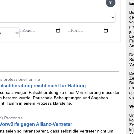
?
Ei
Be
ge
vo
ge
von:
bis:
je
Le
Fü
An
Da
Su
Ve
Di
Ze
 professionell online
Bu
schberatung reicht nicht für Haftung
en
sersatz wegen Falschberatung zu einer Versicherung muss der
sp
di
lsch beraten wurde. Pauschale Behauptungen und Angaben
cht Hamm in einem Prozess klarstellte.
We
Um
n) Procontra
kö
orwürfe gegen Allianz-Vertreter
Ze
kö
z seien so intransparent, dass selbst die Vertreter nicht um