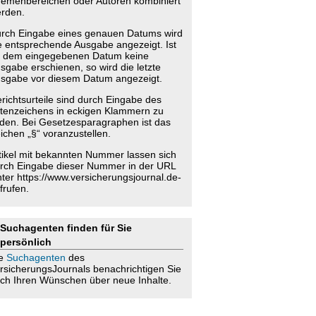
emenbereichen oder Autoren kombiniert
rden.
rch Eingabe eines genauen Datums wird
e entsprechende Ausgabe angezeigt. Ist
 dem eingegebenen Datum keine
sgabe erschienen, so wird die letzte
sgabe vor diesem Datum angezeigt.
richtsurteile sind durch Eingabe des
tenzeichens in eckigen Klammern zu
nden. Bei Gesetzesparagraphen ist das
ichen „§“ voranzustellen.
tikel mit bekannten Nummer lassen sich
rch Eingabe dieser Nummer in der URL
nter https://www.versicherungsjournal.de-
frufen.
Suchagenten finden für Sie
persönlich
ie
Suchagenten
des
rsicherungsJournals benachrichtigen Sie
ch Ihren Wünschen über neue Inhalte.