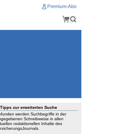
Premium-Abo
Service
Premium-Abo
Kontakt
gen
Häufige Fragen
e
VersicherungsJournal als Startseite
el
Nutzungsrechte erhalten
Mitteilung an die Redaktion
ial
Newsletter
RSS
Suchagenten
Tipps zur erweiterten Suche
funden werden Suchbegriffe in der
ngegebenen Schreibweise in allen
tuellen redaktionellen Inhalte des
rsicherungsJournals.