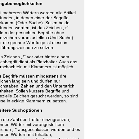
ngabemöglichkeiten
i mehreren Wörtern werden alle Artikel
funden, in denen einer der Begriffe
rkommt (Oder-Suche). Sollen beide
funden werden, ist das Zeichen „+“
dem der gesuchten Begriffe ohne
erzeihen voranzustellen (Und-Suche).
r die genaue Wortfolge ist diese in
führungszeichen zu setzen.
s Zeichen „*“ vor oder hinter einem
chbegriff dient als Platzhalter. Auch das
rschachteln mit Klammern ist möglich.
e Begriffe müssen mindestens drei
ichen lang sein und dürfen nur
chstaben, Zahlen und den Unterstrich
thalten. Sollen kürzere Begriffe und
ezielle Zeichen gesucht werden, so sind
ese in eckige Klammern zu setzen.
itere Suchoptionen
 die Zahl der Treffer einzugrenzen,
nnen Wörter mit vorangestelltem
ichen „-“ ausgeschlossen werden und es
nnen Wörtern mit Inhalten,