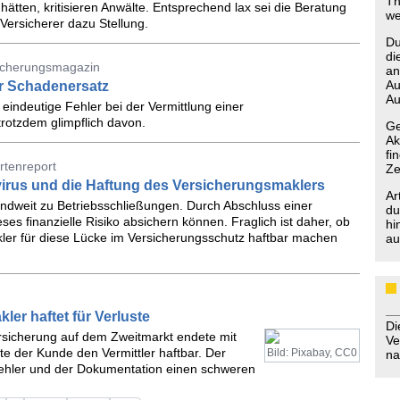
Th
tten, kritisieren Anwälte. Entsprechend lax sei die Beratung
we
ersicherer dazu Stellung.
Du
di
sicherungsmagazin
an
Au
r Schadenersatz
Au
eindeutige Fehler bei der Vermittlung einer
otzdem glimpflich davon.
Ge
Ak
fi
rtenreport
Ze
irus und die Haftung des Versicherungsmaklers
Ar
andweit zu Betriebsschließungen. Durch Abschluss einer
du
es finanzielle Risiko absichern können. Fraglich ist daher, ob
hi
er für diese Lücke im Versicherungsschutz haftbar machen
au
ler haftet für Verluste
D
rsicherung auf dem Zweitmarkt endete mit
Ve
e der Kunde den Vermittler haftbar. Der
Bild: Pixabay, CC0
na
fehler und der Dokumentation einen schweren