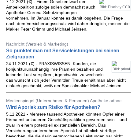
7.12.2021 (€) - Einem Gesetzentwurf der
Ampelkoalition zufolge sollen demnächst auch
Bild: Pixabay CC0
Apotheker Corona-Schutzimpfungen
vornehmen. Im Januar könnte es damit losgehen. Die Frage
nach dem Versicherungsschutz wird daher dringlich, meinen die
Makler Peter Grimm und Michael Jeinsen.
Nachricht (Vertrieb & Marketing)
So punktet man mit Serviceleistungen bei seinen
Zielgruppen
24.11.2021 (€) - PRAXISWISSEN: Kunden, die
konjunkturunabhängig ihre Prämien bezahlen und
Bild: privat
keinerlei Lust verspüren, irgendwohin zu wechseln –
das wünscht sich jeder Vermittler. Treue erhält man aber nicht
einfach geschenkt, weiß der Spezialmakler Michael Jeinsen.
Medienspiegel (Unternehmen & Personen) Apotheke adhoc
Wird Aporisk zum Risiko für Apotheken?
5.11.2021 - Mehrere tausend Apotheken könnten Opfer einer
Firma mit unlauteren Geschäftspraktiken geworden sein – und
zwar in einem potenziell existenziellen Bereich. Das
Versicherungsunternehmen Aporisk hat nämlich Verträge
beworben, die die darin versprochenen Leistungen gar nicht