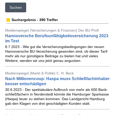
Suchen
Suchergebnis - 390 Treffer
Medienspiegel (Versicherungen & Finanzen) Der BU-Profi
Hannoversche Berufsunfähigkeitsversicherung 2023
im Test
8.7.2023 - Wie gut die Versicherungsbedingungen der neuen
Hannoversche BU-Versicherung geworden sind, ob dieser Tarif
mehr als nur günstigere Beiträge zu bieten hat und vieles
Weitere, werden wir uns jetzt genau angucken.
Medienspiegel (Markt & Politik) C. H. Beck
Nach Millionencoup: Haspa muss Schließfachinhaber
besser entschädigen
30.6.2023 - Der spek­ta­ku­lä­re Auf­bruch von mehr als 600 Bank­
schließ­fä­chern in Nor­der­stedt könn­te die Ham­bur­ger Spar­kas­se
(Haspa) teuer zu ste­hen kom­men. Das Land­ge­richt Ham­burg
gab den Kla­gen von drei ge­schä­dig­ten Kun­den statt.