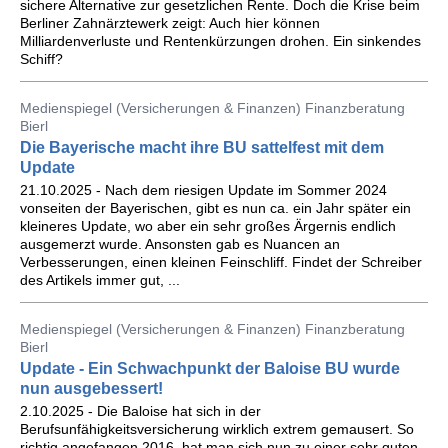
sichere Alternative zur gesetzlichen Rente. Doch die Krise beim
Berliner Zahnärztewerk zeigt: Auch hier können
Milliardenverluste und Rentenkürzungen drohen. Ein sinkendes
Schiff?
Medienspiegel (Versicherungen & Finanzen) Finanzberatung
Bierl
Die Bayerische macht ihre BU sattelfest mit dem
Update
21.10.2025 - Nach dem riesigen Update im Sommer 2024
vonseiten der Bayerischen, gibt es nun ca. ein Jahr später ein
kleineres Update, wo aber ein sehr großes Ärgernis endlich
ausgemerzt wurde. Ansonsten gab es Nuancen an
Verbesserungen, einen kleinen Feinschliff. Findet der Schreiber
des Artikels immer gut, ...
Medienspiegel (Versicherungen & Finanzen) Finanzberatung
Bierl
Update - Ein Schwachpunkt der Baloise BU wurde
nun ausgebessert!
2.10.2025 - Die Baloise hat sich in der
Berufsunfähigkeitsversicherung wirklich extrem gemausert. So
richtig angefangen 2016, hat man sich nun zu einer sehr guten